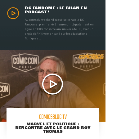
DC FANDOME : LE BILAN EN
PODCAST !
Au cours du weekend passé se tenait le DC
Fandome, premier évènement intégralement en
ligne et 100% consacré aux univers de DC, avec un
angle définitivement axé sur les adaptations
filmiques ...
COMICSBLOG TV
MARVEL ET POLITIQUE :
RENCONTRE AVEC LE GRAND ROY
THOMAS