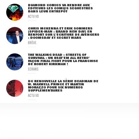
DIAMOND COMICS VA RENDRE AUX
ÉDITEURS LES COMICS SÉQUESTRÉS
DANS LEUR ENTREPÔT
ACTU VO
CHRIS MCKENNA ET ERIK SOMMERS
(SPIDER-MAN : BRAND NEW DAY) EN
RENFORT SUR L'ÉCRITURE DE AVENGERS
: DOOMSDAY ET SECRET WARS
BRÈVE
THE WALKING DEAD : STREETS OF
SURVIVAL : UN BEAT'EM ALL RÉTRO'
FAÇON FINAL FIGHT POUR LA FRANCHISE
DE ROBERT KIRKMAN !
ECRANS
DC RENOUVELLE LA SÉRIE DEADMAN DE
W. MAXWELL PRINCE ET MARTIN
MORAZZO POUR SIX NUMÉROS
SUPPLÉMENTAIRES
ACTU VO