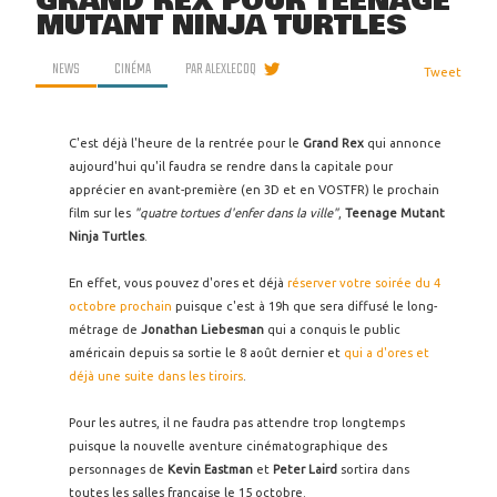
GRAND REX POUR TEENAGE
MUTANT NINJA TURTLES
NEWS
CINÉMA
PAR
ALEXLECOQ
Tweet
C'est déjà l'heure de la rentrée pour le
Grand Rex
qui annonce
aujourd'hui qu'il faudra se rendre dans la capitale pour
apprécier en avant-première (en 3D et en VOSTFR) le prochain
film sur les
"quatre tortues d'enfer dans la ville"
,
Teenage Mutant
Ninja Turtles
.
En effet, vous pouvez d'ores et déjà
réserver votre soirée du 4
octobre prochain
puisque c'est à 19h que sera diffusé le long-
métrage de
Jonathan Liebesman
qui a conquis le public
américain depuis sa sortie le 8 août dernier et
qui a d'ores et
déjà une suite dans les tiroirs
.
Pour les autres, il ne faudra pas attendre trop longtemps
puisque la nouvelle aventure cinématographique des
personnages de
Kevin Eastman
et
Peter Laird
sortira dans
toutes les salles française le 15 octobre.