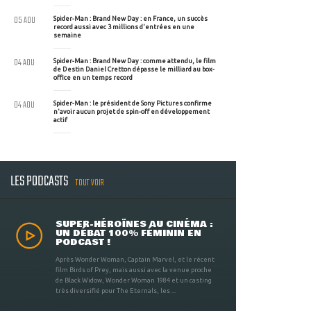
05 AOU
Spider-Man : Brand New Day : en France, un succès
record aussi avec 3 millions d'entrées en une
semaine
04 AOU
Spider-Man : Brand New Day : comme attendu, le film
de Destin Daniel Cretton dépasse le milliard au box-
office en un temps record
04 AOU
Spider-Man : le président de Sony Pictures confirme
n'avoir aucun projet de spin-off en développement
actif
LES PODCASTS
TOUT VOIR
SUPER-HÉROÏNES AU CINÉMA :
UN DÉBAT 100% FÉMININ EN
PODCAST !
Après Wonder Woman, Captain Marvel, et le récent
film Birds of Prey, mais aussi avec la venue proche
de Black Widow, Wonder Woman 1984 et un casting
très diversifié pour The Eternals, les ...