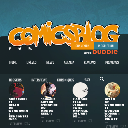
CONNEXION
INSCRIPTION
HOME
BRÈVES
NEWS
AGENDA
REVIEWS
PREVIEWS
PLUS
DOSSIERS
INTERVIEWS
CHRONIQUES
SUPERGIRL
"CHAQUE
L'AMOUR
HELEN
ET
AUTEUR
ET LA
DE
HELEN
S'INSPIRE
VERMINE
WYNDHORN
DE
DU
: WILL
ET
WYNDHORN
MONDE
MCPHAIL,
WONDER
:
RÉEL" :
OU L'ART
WOMAN :
RENCONTRE
...
DE ...
TOM
AVEC ...
KING ET
INTERVIEW
INTERVIEW
1
1
...
INTERVIEW
4
INTERVIEW
3