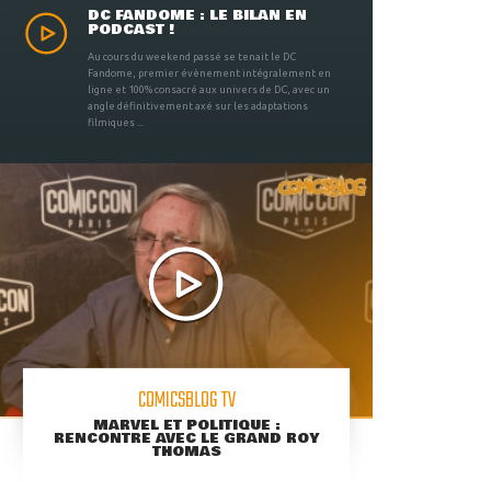
DC FANDOME : LE BILAN EN
PODCAST !
Au cours du weekend passé se tenait le DC
Fandome, premier évènement intégralement en
ligne et 100% consacré aux univers de DC, avec un
angle définitivement axé sur les adaptations
filmiques ...
COMICSBLOG TV
MARVEL ET POLITIQUE :
RENCONTRE AVEC LE GRAND ROY
THOMAS