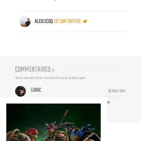
ALEXLECOQ
EST SUR TWITTER
COMMENTAIRES
(
1
)
Vous devez être connecté pour participer
LOAIIC
26 AOUT 2014
Il sera dispo en DVD RIP avant cette date :p