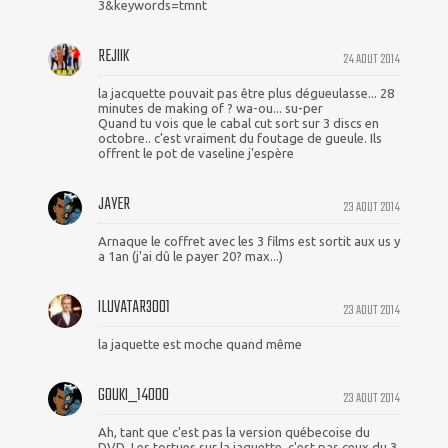
3&keywords=tmnt
REJIIK
24 AOUT 2014
la jacquette pouvait pas être plus dégueulasse... 28
minutes de making of ? wa-ou... su-per
Quand tu vois que le cabal cut sort sur 3 discs en
octobre.. c'est vraiment du foutage de gueule. Ils
offrent le pot de vaseline j'espère
JAYER
23 AOUT 2014
Arnaque le coffret avec les 3 films est sortit aux us y
a 1an (j'ai dû le payer 20? max...)
ILUVATAR3001
23 AOUT 2014
la jaquette est moche quand même
GOUKI_14000
23 AOUT 2014
Ah, tant que c'est pas la version québecoise du
DVD. Les tortues sur la jaquette, c'est pas ceux du 3