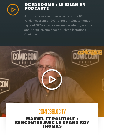
DC FANDOME : LE BILAN EN
PODCAST !
Au cours du weekend passé se tenait le DC
Fandome, premier évènement intégralement en
ligne et 100% consacré aux univers de DC, avec un
angle définitivement axé sur les adaptations
filmiques ...
COMICSBLOG TV
MARVEL ET POLITIQUE :
RENCONTRE AVEC LE GRAND ROY
THOMAS