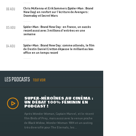
06 AOU
Chris McKenna et Erik Sommers (Spider-Man : Brand
New Day) en renfort sur l'écriture de Avengers :
Doomsday et Secret Wars
05 AOU
Spider-Man : Brand New Day : en France, un succès
record aussi avec 3 millions d'entrées en une
semaine
04 AOU
Spider-Man : Brand New Day : comme attendu, le film
de Destin Daniel Cretton dépasse le milliard au box-
office en un temps record
LES PODCASTS
TOUT VOIR
SUPER-HÉROÏNES AU CINÉMA :
UN DÉBAT 100% FÉMININ EN
PODCAST !
Après Wonder Woman, Captain Marvel, et le récent
film Birds of Prey, mais aussi avec la venue proche
de Black Widow, Wonder Woman 1984 et un casting
très diversifié pour The Eternals, les ...