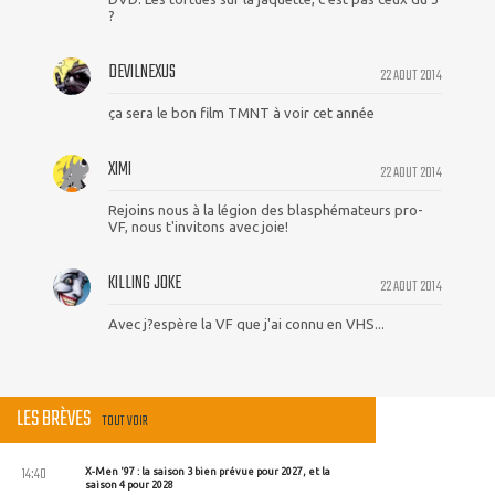
?
DEVILNEXUS
22 AOUT 2014
ça sera le bon film TMNT à voir cet année
XIMI
22 AOUT 2014
Rejoins nous à la légion des blasphémateurs pro-
VF, nous t'invitons avec joie!
KILLING JOKE
22 AOUT 2014
Avec j?espère la VF que j'ai connu en VHS...
LES BRÈVES
TOUT VOIR
14:40
X-Men '97 : la saison 3 bien prévue pour 2027, et la
saison 4 pour 2028