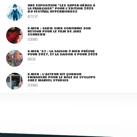
UNE EXPOSITION "LES SUPER-HÉROS À
LA FRANÇAISE" POUR L'ÉDITION 2026
DU FESTIVAL HYPERMONDES
ACTU VF
X-MEN : SADIE SINK CONFIRME SON
RETOUR POUR LE FILM DE JAKE
SCHREIER
ECRANS
X-MEN '97 : LA SAISON 3 BIEN PRÉVUE
POUR 2027, ET LA SAISON 4 POUR 2028
BRÈVE
X-MEN : L'ACTEUR KIT CONNOR
EMBAUCHÉ POUR LE RÔLE DE CYCLOPS
CHEZ MARVEL STUDIOS
ECRANS