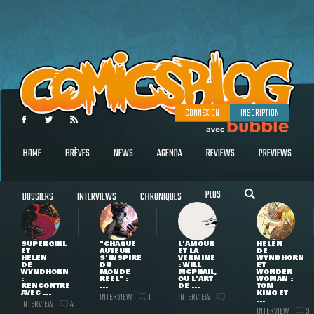
CONNEXION
INSCRIPTION
HOME
BRÈVES
NEWS
AGENDA
REVIEWS
PREVIEWS
PLUS
DOSSIERS
INTERVIEWS
CHRONIQUES
SUPERGIRL
"CHAQUE
L'AMOUR
HELEN
ET
AUTEUR
ET LA
DE
HELEN
S'INSPIRE
VERMINE
WYNDHORN
DE
DU
: WILL
ET
WYNDHORN
MONDE
MCPHAIL,
WONDER
:
RÉEL" :
OU L'ART
WOMAN :
RENCONTRE
...
DE ...
TOM
AVEC ...
KING ET
INTERVIEW
INTERVIEW
1
1
...
INTERVIEW
4
INTERVIEW
3