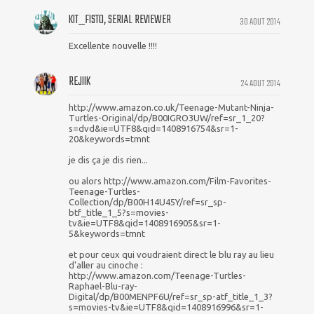
KIT_FISTO, SERIAL REVIEWER
30 AOUT 2014
Excellente nouvelle !!!!
REJIIK
24 AOUT 2014
http://www.amazon.co.uk/Teenage-Mutant-Ninja-
Turtles-Original/dp/B00IGRO3UW/ref=sr_1_20?
s=dvd&ie=UTF8&qid=1408916754&sr=1-
20&keywords=tmnt
je dis ça je dis rien...
ou alors http://www.amazon.com/Film-Favorites-
Teenage-Turtles-
Collection/dp/B00H14U45Y/ref=sr_sp-
btf_title_1_5?s=movies-
tv&ie=UTF8&qid=1408916905&sr=1-
5&keywords=tmnt
et pour ceux qui voudraient direct le blu ray au lieu
d'aller au cinoche :
http://www.amazon.com/Teenage-Turtles-
Raphael-Blu-ray-
Digital/dp/B00MENPF6U/ref=sr_sp-atf_title_1_3?
s=movies-tv&ie=UTF8&qid=1408916996&sr=1-