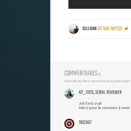
SULLIVAN
EST SUR TWITTER
COMMENTAIRES
(
2
)
Vous devez être connecté pour participer
KIT_FISTO, SERIAL REVIEWER
Joli il est vrai!
Merci pour le concours à venir S
TBECKS7