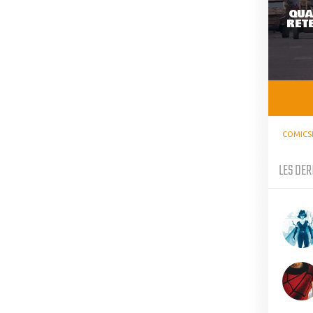
QUA
RETE
COMICS
LES DER