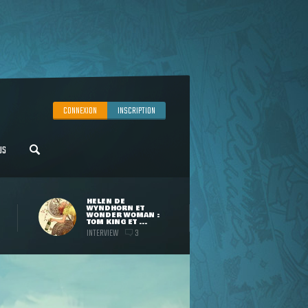
CONNEXION
INSCRIPTION
US
HELEN DE
WYNDHORN ET
WONDER WOMAN :
TOM KING ET ...
INTERVIEW
3