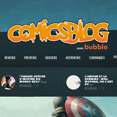
PL
REVIEWS
PREVIEWS
DOSSIERS
INTERVIEWS
CHRONIQUES
"CHAQUE AUTEUR
L'AMOUR ET LA
S'INSPIRE DU
VERMINE : WILL
MONDE RÉEL" : ...
MCPHAIL, OU L'ART
DE ...
INTERVIEW
1
INTERVIEW
1