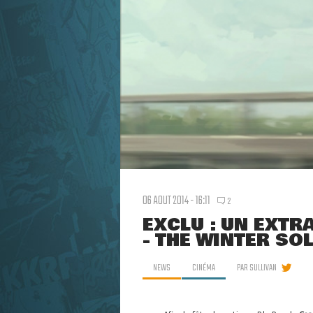
06 AOUT 2014 - 16:11
2
EXCLU : UN EXTR
- THE WINTER SO
NEWS
CINÉMA
PAR
SULLIVAN