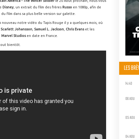
tain America - The Winter Soldier
le 20 Août prochain, nous vous
de
Disney
, un extrait du film des frères
Russo
en 1080p, afin de
 du film dans sa plus belle version sur galette.
à nouveau notre vidéo du Tapis Rouge il y a quelques mois, où
r
Scarlett Johansson
,
Samuel L. Jackson
,
Chris Evans
et les
T
e
Marvel Studios
en date en France.
 tout bientôt.
LES BR
14:40
06 AOU
05 AOU
04 AOU