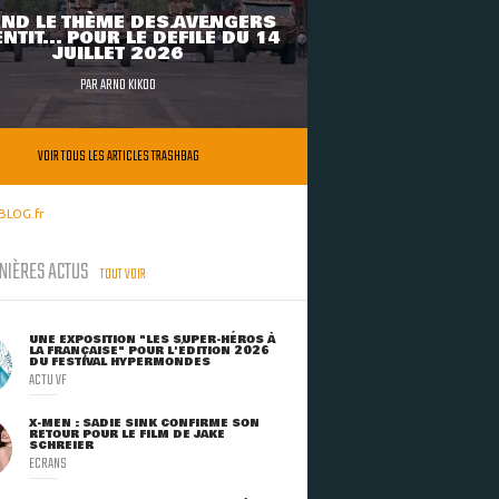
ND LE THÈME DES AVENGERS
NTIT... POUR LE DÉFILÉ DU 14
JUILLET 2026
PAR
ARNO KIKOO
VOIR TOUS LES ARTICLES TRASHBAG
BLOG.fr
NIÈRES ACTUS
TOUT VOIR
UNE EXPOSITION "LES SUPER-HÉROS À
LA FRANÇAISE" POUR L'ÉDITION 2026
DU FESTIVAL HYPERMONDES
ACTU VF
X-MEN : SADIE SINK CONFIRME SON
RETOUR POUR LE FILM DE JAKE
SCHREIER
ECRANS