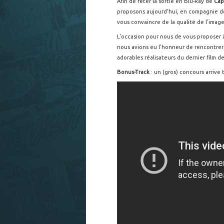
Afin de fêter la sortie en Blu-Ray de
Cap
proposons aujourd'hui, en compagnie 
vous convaincre de la qualité de l'image
L'occasion pour nous de vous proposer 
nous avions eu l'honneur de rencontre
adorables réalisateurs du dernier film d
Bonus-Track
: un (gros) concours arrive