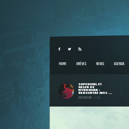
HOME
BRÈVES
NEWS
AGENDA
SUPERGIRL ET
HELEN DE
WYNDHORN :
RENCONTRE AVEC ...
INTERVIEW
4