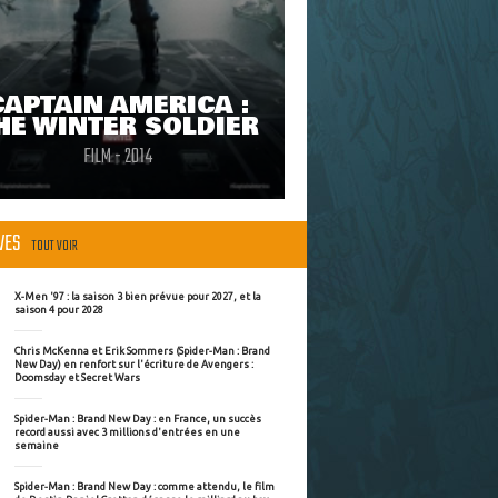
CAPTAIN AMERICA :
HE WINTER SOLDIER
FILM - 2014
ÈVES
TOUT VOIR
X-Men '97 : la saison 3 bien prévue pour 2027, et la
saison 4 pour 2028
Chris McKenna et Erik Sommers (Spider-Man : Brand
New Day) en renfort sur l'écriture de Avengers :
Doomsday et Secret Wars
Spider-Man : Brand New Day : en France, un succès
record aussi avec 3 millions d'entrées en une
semaine
Spider-Man : Brand New Day : comme attendu, le film