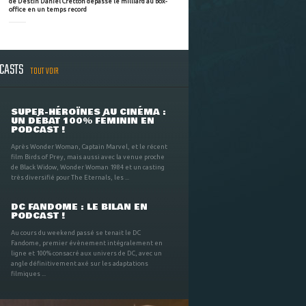
de Destin Daniel Cretton dépasse le milliard au box-
office en un temps record
DCASTS
TOUT VOIR
SUPER-HÉROÏNES AU CINÉMA :
UN DÉBAT 100% FÉMININ EN
PODCAST !
Après Wonder Woman, Captain Marvel, et le récent
film Birds of Prey, mais aussi avec la venue proche
de Black Widow, Wonder Woman 1984 et un casting
très diversifié pour The Eternals, les ...
DC FANDOME : LE BILAN EN
PODCAST !
Au cours du weekend passé se tenait le DC
Fandome, premier évènement intégralement en
ligne et 100% consacré aux univers de DC, avec un
angle définitivement axé sur les adaptations
filmiques ...