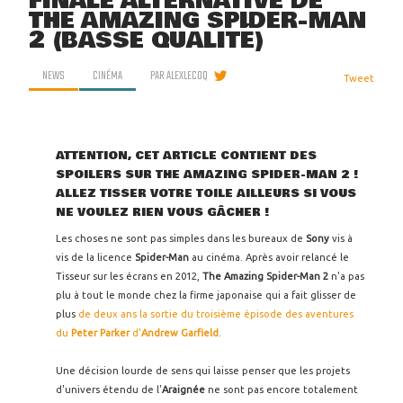
FINALE ALTERNATIVE DE
THE AMAZING SPIDER-MAN
2 (BASSE QUALITÉ)
NEWS
CINÉMA
PAR
ALEXLECOQ
Tweet
ATTENTION, CET ARTICLE CONTIENT DES
SPOILERS SUR THE AMAZING SPIDER-MAN 2 !
ALLEZ TISSER VOTRE TOILE AILLEURS SI VOUS
NE VOULEZ RIEN VOUS GÂCHER !
Les choses ne sont pas simples dans les bureaux de
Sony
vis à
vis de la licence
Spider-Man
au cinéma. Après avoir relancé le
Tisseur sur les écrans en 2012,
The Amazing Spider-Man 2
n'a pas
plu à tout le monde chez la firme japonaise qui a fait glisser de
plus
de deux ans la sortie du troisième épisode des aventures
du
Peter Parker
d'
Andrew Garfield
.
Une décision lourde de sens qui laisse penser que les projets
d'univers étendu de l'
Araignée
ne sont pas encore totalement