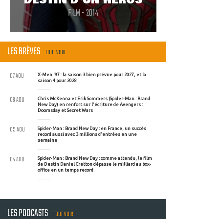
DESTIN D'UN HÉROS
FILM - 2014
LES BRÈVES
TOUT VOIR
07 AOU
X-Men '97 : la saison 3 bien prévue pour 2027, et la
saison 4 pour 2028
06 AOU
Chris McKenna et Erik Sommers (Spider-Man : Brand
New Day) en renfort sur l'écriture de Avengers :
Doomsday et Secret Wars
05 AOU
Spider-Man : Brand New Day : en France, un succès
record aussi avec 3 millions d'entrées en une
semaine
04 AOU
Spider-Man : Brand New Day : comme attendu, le film
de Destin Daniel Cretton dépasse le milliard au box-
office en un temps record
LES PODCASTS
TOUT VOIR