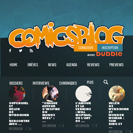
CONNEXION
INSCRIPTION
HOME
BRÈVES
NEWS
AGENDA
REVIEWS
PREVIEWS
PLUS
DOSSIERS
INTERVIEWS
CHRONIQUES
SUPERGIRL
"CHAQUE
L'AMOUR
HELEN
ET
AUTEUR
ET LA
DE
HELEN
S'INSPIRE
VERMINE
WYNDHORN
DE
DU
: WILL
ET
WYNDHORN
MONDE
MCPHAIL,
WONDER
:
RÉEL" :
OU L'ART
WOMAN :
RENCONTRE
...
DE ...
TOM
AVEC ...
KING ET
INTERVIEW
INTERVIEW
1
1
...
INTERVIEW
4
INTERVIEW
3