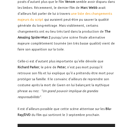
posés d'autant plus que le film
Venom
semble avoir disparu dans
les limbes. Récemment, le dernier film de
Marc Webb
avait
d'ailleurs fait parler de lui à travers
une liste des changements
majeurs du script
qui auraient peut-être pu sauver la qualité
générale du long-métrage. Mais visiblement, certains
changements ont eu lieu très tard dans la production de
The
Amazing Spider-Man 2
puisqu'une scène finale alternative
majeure complètement tournée (en très basse qualité) vient de
faire son apparition sur la toile.
Celle-ci est d'autant plus importante qu'elle dévoile que
Richard Parker
, le père de
Peter
, n'est pas mort puisqu'il
retrouve son fils et lui explique qu'il a prétendu être mort pour
protéger sa famille. Il le convainc d'ailleurs de reprendre son
costume après la mort de Gwen en lui balançant la mythique
phrase au nez :
"Un grand pouvoir implique de grandes
responsabilités"
.
Il est d'ailleurs possible que cette scène atterrisse sur les
Blu-
Ray/DVD
du film qui sortiront le 3 septembre prochain.