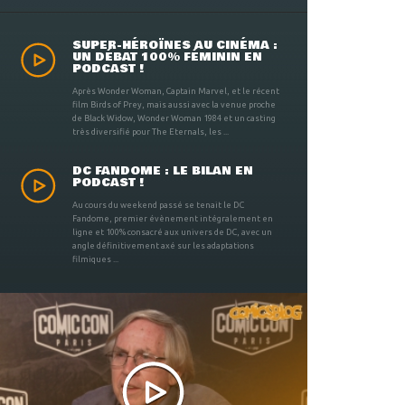
SUPER-HÉROÏNES AU CINÉMA :
UN DÉBAT 100% FÉMININ EN
PODCAST !
Après Wonder Woman, Captain Marvel, et le récent
film Birds of Prey, mais aussi avec la venue proche
de Black Widow, Wonder Woman 1984 et un casting
très diversifié pour The Eternals, les ...
DC FANDOME : LE BILAN EN
PODCAST !
Au cours du weekend passé se tenait le DC
Fandome, premier évènement intégralement en
ligne et 100% consacré aux univers de DC, avec un
angle définitivement axé sur les adaptations
filmiques ...