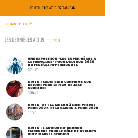
VOIR TOUS LES ARTICLES TRASHBAG
COMICSBLOG.fr
LES DERNIÈRES ACTUS
TOUT VOIR
UNE EXPOSITION "LES SUPER-HÉROS À
LA FRANÇAISE" POUR L'ÉDITION 2026
DU FESTIVAL HYPERMONDES
ACTU VF
X-MEN : SADIE SINK CONFIRME SON
RETOUR POUR LE FILM DE JAKE
SCHREIER
ECRANS
X-MEN '97 : LA SAISON 3 BIEN PRÉVUE
POUR 2027, ET LA SAISON 4 POUR 2028
BRÈVE
X-MEN : L'ACTEUR KIT CONNOR
EMBAUCHÉ POUR LE RÔLE DE CYCLOPS
CHEZ MARVEL STUDIOS