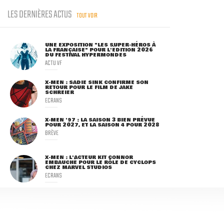
LES DERNIÈRES ACTUS
TOUT VOIR
UNE EXPOSITION "LES SUPER-HÉROS À
LA FRANÇAISE" POUR L'ÉDITION 2026
DU FESTIVAL HYPERMONDES
ACTU VF
X-MEN : SADIE SINK CONFIRME SON
RETOUR POUR LE FILM DE JAKE
SCHREIER
ECRANS
X-MEN '97 : LA SAISON 3 BIEN PRÉVUE
POUR 2027, ET LA SAISON 4 POUR 2028
BRÈVE
X-MEN : L'ACTEUR KIT CONNOR
EMBAUCHÉ POUR LE RÔLE DE CYCLOPS
CHEZ MARVEL STUDIOS
ECRANS