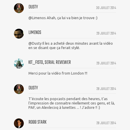
DUSTY
30 JUILLET 2014
@Limenos Ahah, ça lui va bien je trouve :)
LIMENOS
29 JUILLET 2014
@Dusty Il les a acheté deux minutes avant la vidéo
en se disant que ça ferait stylé.
KIT_FISTO, SERIAL REVIEWER
29 JUILLET 2014
Merci pour la vidéo from London !!!
DUSTY
28 JUILLET 2014
T'écoute les popcasts pendant des heures, t'as
l'impression de connaitre réellement ces gens, et là,
PAF, un Alexlecoq à lunettes ... ! J'adore !! :)
ROBB STARK
28 JUILLET 2014