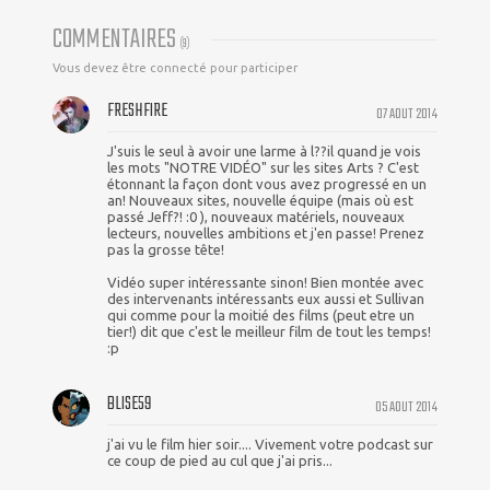
COMMENTAIRES
(
9
)
Vous devez être connecté pour participer
FRESHFIRE
07 AOUT 2014
J'suis le seul à avoir une larme à l??il quand je vois
les mots "NOTRE VIDÉO" sur les sites Arts ? C'est
étonnant la façon dont vous avez progressé en un
an! Nouveaux sites, nouvelle équipe (mais où est
passé Jeff?! :0 ), nouveaux matériels, nouveaux
lecteurs, nouvelles ambitions et j'en passe! Prenez
pas la grosse tête!
Vidéo super intéressante sinon! Bien montée avec
des intervenants intéressants eux aussi et Sullivan
qui comme pour la moitié des films (peut etre un
tier!) dit que c'est le meilleur film de tout les temps!
:p
BLISE59
05 AOUT 2014
j'ai vu le film hier soir.... Vivement votre podcast sur
ce coup de pied au cul que j'ai pris...