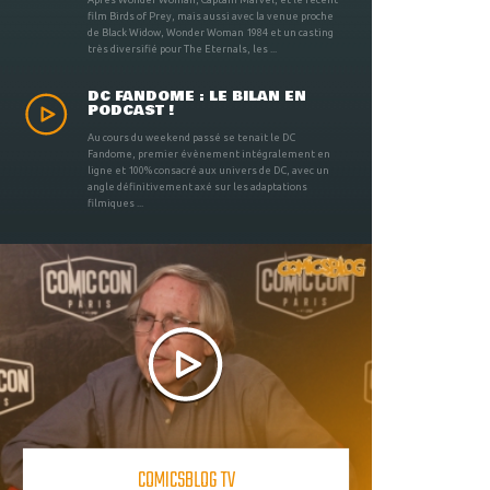
film Birds of Prey, mais aussi avec la venue proche
de Black Widow, Wonder Woman 1984 et un casting
très diversifié pour The Eternals, les ...
DC FANDOME : LE BILAN EN
PODCAST !
Au cours du weekend passé se tenait le DC
Fandome, premier évènement intégralement en
ligne et 100% consacré aux univers de DC, avec un
angle définitivement axé sur les adaptations
filmiques ...
COMICSBLOG TV