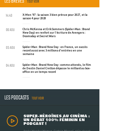
LES BRÈVES
TOUT VOIR
14:40
X-Men '97 : la saison 3 bien prévue pour 2027, et la
saison 4 pour 2028
06 AOU
Chris McKenna et Erik Sommers (Spider-Man : Brand
New Day) en renfort sur l'écriture de Avengers :
Doomsday et Secret Wars
05 AOU
Spider-Man : Brand New Day : en France, un succès
record aussi avec 3 millions d'entrées en une
semaine
04 AOU
Spider-Man : Brand New Day : comme attendu, le film
de Destin Daniel Cretton dépasse le milliard au box-
office en un temps record
LES PODCASTS
TOUT VOIR
SUPER-HÉROÏNES AU CINÉMA :
UN DÉBAT 100% FÉMININ EN
PODCAST !
Après Wonder Woman, Captain Marvel, et le récent