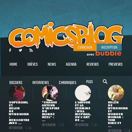
CONNEXION
INSCRIPTION
HOME
BRÈVES
NEWS
AGENDA
REVIEWS
PREVIEWS
PLUS
DOSSIERS
INTERVIEWS
CHRONIQUES
SUPERGIRL
"CHAQUE
L'AMOUR
HELEN
ET
AUTEUR
ET LA
DE
HELEN
S'INSPIRE
VERMINE
WYNDHORN
DE
DU
: WILL
ET
WYNDHORN
MONDE
MCPHAIL,
WONDER
:
RÉEL" :
OU L'ART
WOMAN :
RENCONTRE
...
DE ...
TOM
AVEC ...
KING ET
INTERVIEW
INTERVIEW
1
1
...
INTERVIEW
4
INTERVIEW
3