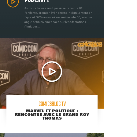
PODCAST !
Au cours du weekend passé se tenait le DC
Fandome, premier évènement intégralement en
ligne et 100% consacré aux univers de DC, avec un
angle définitivement axé sur les adaptations
filmiques ...
COMICSBLOG TV
MARVEL ET POLITIQUE :
RENCONTRE AVEC LE GRAND ROY
THOMAS