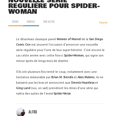
NOUVELLE SÉRIE
RÉGULIÈRE POUR SPIDER-
WOMAN
NEWS
MARVEL
PAR
ALFRO
Tweet
Le désormais classique panel
Women of Marvel
de la
San Diego
Comic
Con
est souvent l'occasion d'annoncer une nouvelle
série régulière pour l'une de leur super-héroïne. C'est encore le
cas cette année avec cette fois-ci
Spider-Woman
, qui signe son
retour après de longs mois de disette.
S'ils ont plusieurs fois tenté le coup, notamment avec une
tentative mémorable par
Brian M. Bendis
et
Alex Maleev
, ils ne
baissent pas les bras et annoncent que
Dennis Hopeless
et
Greg Land
(oui, on sait) prendront les rênes d'une série qui
naîtra des suites de l'
event
Spider-Verse
.
ALFRO