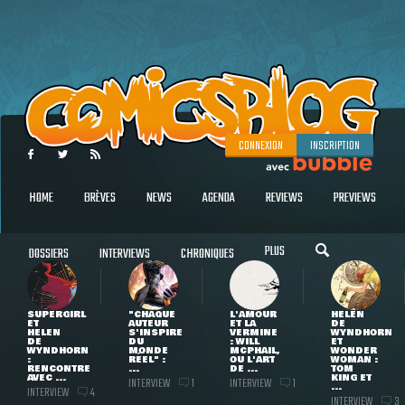
CONNEXION
INSCRIPTION
HOME
BRÈVES
NEWS
AGENDA
REVIEWS
PREVIEWS
PLUS
DOSSIERS
INTERVIEWS
CHRONIQUES
SUPERGIRL
"CHAQUE
L'AMOUR
HELEN
ET
AUTEUR
ET LA
DE
HELEN
S'INSPIRE
VERMINE
WYNDHORN
DE
DU
: WILL
ET
WYNDHORN
MONDE
MCPHAIL,
WONDER
:
RÉEL" :
OU L'ART
WOMAN :
RENCONTRE
...
DE ...
TOM
AVEC ...
KING ET
INTERVIEW
INTERVIEW
1
1
...
INTERVIEW
4
INTERVIEW
3