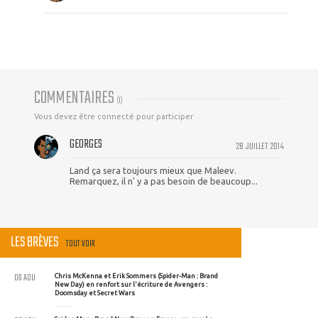
COMMENTAIRES
(
1
)
Vous devez être connecté pour participer
GEORGES
28 JUILLET 2014
Land ça sera toujours mieux que Maleev.
Remarquez, il n' y a pas besoin de beaucoup...
LES BRÈVES
TOUT VOIR
06 AOU
Chris McKenna et Erik Sommers (Spider-Man : Brand
New Day) en renfort sur l'écriture de Avengers :
Doomsday et Secret Wars