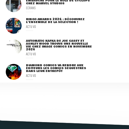
EMBAUCHÉ POUR LE RÔLE DE CYCLOPS
CHEZ MARVEL STUDIOS
ECRANS
RINGO AWARDS 2026 : DÉCOUVREZ
L'ENSEMBLE DE LA SÉLECTION !
ACTU VO
AUTOMATIC KAFKA DE JOE CASEY ET
ASHLEY WOOD TROUVE UNE NOUVELLE
VIE CHEZ IMAGE COMICS EN NOVEMBRE
2026
ACTU VO
DIAMOND COMICS VA RENDRE AUX
ÉDITEURS LES COMICS SÉQUESTRÉS
DANS LEUR ENTREPÔT
ACTU VO