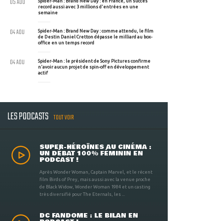
05 AOU
Spider-Man : Brand New Day : en France, un succès
record aussi avec 3 millions d'entrées en une
semaine
04 AOU
Spider-Man : Brand New Day : comme attendu, le film
de Destin Daniel Cretton dépasse le milliard au box-
office en un temps record
04 AOU
Spider-Man : le président de Sony Pictures confirme
n'avoir aucun projet de spin-off en développement
actif
LES PODCASTS
TOUT VOIR
SUPER-HÉROÏNES AU CINÉMA :
UN DÉBAT 100% FÉMININ EN
PODCAST !
Après Wonder Woman, Captain Marvel, et le récent
film Birds of Prey, mais aussi avec la venue proche
de Black Widow, Wonder Woman 1984 et un casting
très diversifié pour The Eternals, les ...
DC FANDOME : LE BILAN EN