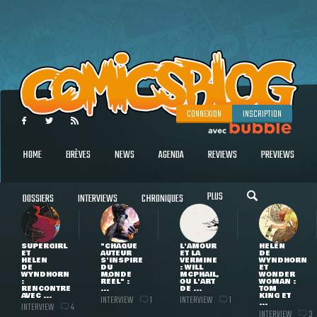
CONNEXION
INSCRIPTION
HOME
BRÈVES
NEWS
AGENDA
REVIEWS
PREVIEWS
PLUS
DOSSIERS
INTERVIEWS
CHRONIQUES
SUPERGIRL
"CHAQUE
L'AMOUR
HELEN
ET
AUTEUR
ET LA
DE
HELEN
S'INSPIRE
VERMINE
WYNDHORN
DE
DU
: WILL
ET
WYNDHORN
MONDE
MCPHAIL,
WONDER
:
RÉEL" :
OU L'ART
WOMAN :
RENCONTRE
...
DE ...
TOM
AVEC ...
KING ET
INTERVIEW
INTERVIEW
1
1
...
INTERVIEW
4
INTERVIEW
3