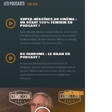
LES PODCASTS
TOUT VOIR
SUPER-HÉROÏNES AU CINÉMA :
UN DÉBAT 100% FÉMININ EN
PODCAST !
Après Wonder Woman, Captain Marvel, et le récent
film Birds of Prey, mais aussi avec la venue proche
de Black Widow, Wonder Woman 1984 et un casting
très diversifié pour The Eternals, les ...
DC FANDOME : LE BILAN EN
PODCAST !
Au cours du weekend passé se tenait le DC
Fandome, premier évènement intégralement en
ligne et 100% consacré aux univers de DC, avec un
angle définitivement axé sur les adaptations
filmiques ...