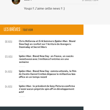
27 JUILLET 2014
Youpi !! J'aime cette news !! :)
LES BRÈVES
TOUT VOIR
06 AOU
Chris McKenna et Erik Sommers (Spider-Man : Brand
New Day) en renfort sur l'écriture de Avengers :
Doomsday et Secret Wars
05 AOU
Spider-Man : Brand New Day : en France, un succès
record aussi avec 3 millions d'entrées en une
semaine
04 AOU
Spider-Man : Brand New Day : comme attendu, le film
de Destin Daniel Cretton dépasse le milliard au box-
office en un temps record
04 AOU
Spider-Man : le président de Sony Pictures confirme
n'avoir aucun projet de spin-off en développement
actif