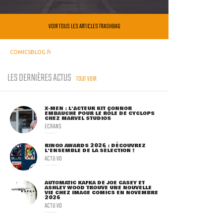
VOIR TOUS LES ARTICLES TRASHBAG
COMICSBLOG.fr
LES DERNIÈRES ACTUS
TOUT VOIR
X-MEN : L'ACTEUR KIT CONNOR
EMBAUCHÉ POUR LE RÔLE DE CYCLOPS
CHEZ MARVEL STUDIOS
ECRANS
RINGO AWARDS 2026 : DÉCOUVREZ
L'ENSEMBLE DE LA SÉLECTION !
ACTU VO
AUTOMATIC KAFKA DE JOE CASEY ET
ASHLEY WOOD TROUVE UNE NOUVELLE
VIE CHEZ IMAGE COMICS EN NOVEMBRE
2026
ACTU VO