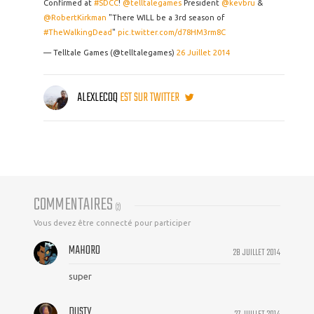
Confirmed at
#SDCC
!
@telltalegames
President
@kevbru
&
@RobertKirkman
"There WILL be a 3rd season of
#TheWalkingDead
"
pic.twitter.com/d78HM3rm8C
— Telltale Games (@telltalegames)
26 Juillet 2014
ALEXLECOQ
EST SUR TWITTER
COMMENTAIRES
(
2
)
Vous devez être connecté pour participer
MAHORO
28 JUILLET 2014
super
DUSTY