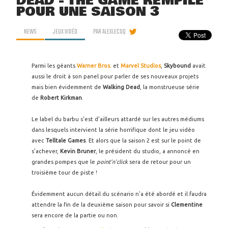
DEAD - THE GAME REMPILE
POUR UNE SAISON 3
NEWS
JEUX VIDÉO
PAR
ALEXLECOQ
Parmi les géants
Warner Bros.
et
Marvel Studios
,
Skybound
avait
aussi le droit à son panel pour parler de ses nouveaux projets
mais bien évidemment de
Walking Dead
, la monstrueuse série
de
Robert Kirkman
.
Le label du barbu s'est d'ailleurs attardé sur les autres médiums
dans lesquels intervient la série horrifique dont le jeu vidéo
avec
Telltale Games
. Et alors que la saison 2 est sur le point de
s'achever,
Kevin Bruner
, le président du studio, a annoncé en
grandes pompes que le
point'n'click
sera de retour pour un
troisième tour de piste !
Évidemment aucun détail du scénario n'a été abordé et il faudra
attendre la fin de la deuxième saison pour savoir si
Clementine
sera encore de la partie ou non.