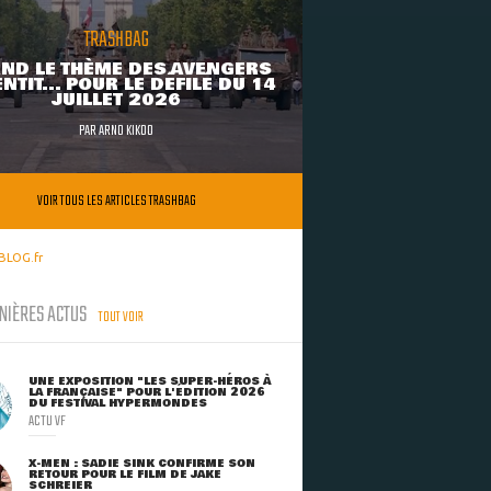
TRASHBAG
ND LE THÈME DES AVENGERS
NTIT... POUR LE DÉFILÉ DU 14
JUILLET 2026
PAR
ARNO KIKOO
VOIR TOUS LES ARTICLES TRASHBAG
BLOG.fr
NIÈRES ACTUS
TOUT VOIR
UNE EXPOSITION "LES SUPER-HÉROS À
LA FRANÇAISE" POUR L'ÉDITION 2026
DU FESTIVAL HYPERMONDES
ACTU VF
X-MEN : SADIE SINK CONFIRME SON
RETOUR POUR LE FILM DE JAKE
SCHREIER