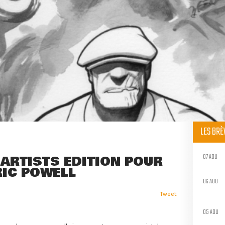
LES BR
07 AOU
 ARTISTS EDITION POUR
RIC POWELL
06 AOU
Tweet
05 AOU