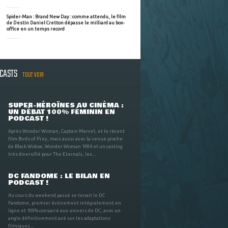
Spider-Man : Brand New Day : comme attendu, le film
de Destin Daniel Cretton dépasse le milliard au box-
office en un temps record
DCASTS
TOUT VOIR
SUPER-HÉROÏNES AU CINÉMA :
UN DÉBAT 100% FÉMININ EN
PODCAST !
Après Wonder Woman, Captain Marvel, et le récent
film Birds of Prey, mais aussi avec la venue proche
de Black Widow, Wonder Woman 1984 et un casting
très diversifié pour The Eternals, les ...
DC FANDOME : LE BILAN EN
PODCAST !
Au cours du weekend passé se tenait le DC
Fandome, premier évènement intégralement en
ligne et 100% consacré aux univers de DC, avec un
angle définitivement axé sur les adaptations
filmiques ...