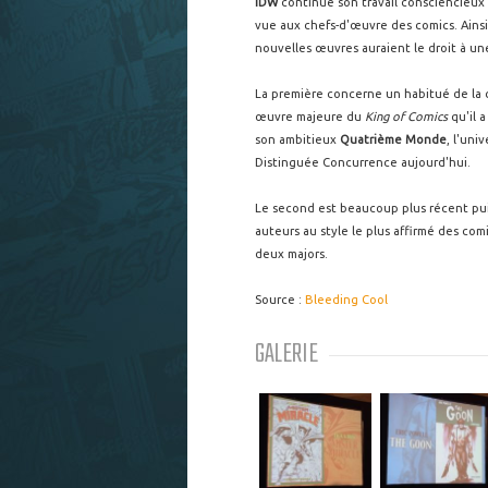
IDW
continue son travail consciencieux
vue aux chefs-d'œuvre des comics. Ainsi,
nouvelles œuvres auraient le droit à u
La première concerne un habitué de la c
œuvre majeure du
King of Comics
qu'il a
son ambitieux
Quatrième Monde
, l'uni
Distinguée Concurrence aujourd'hui.
Le second est beaucoup plus récent puis
auteurs au style le plus affirmé des comi
deux majors.
Source :
Bleeding Cool
GALERIE