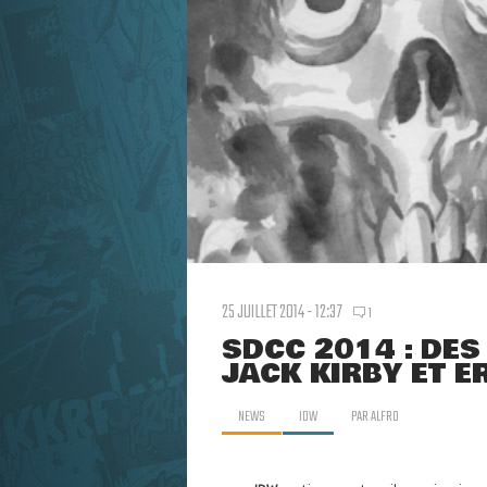
25 JUILLET 2014 - 12:37
1
SDCC 2014 : DES
JACK KIRBY ET E
NEWS
IDW
PAR
ALFRO