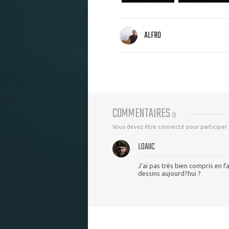
ALFRO
COMMENTAIRES
(
1
)
Vous devez être connecté pour participer
LOAIIC
J'ai pas très bien compris en f
dessins aujourd?hui ?