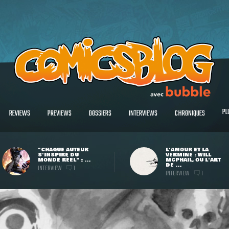
PL
REVIEWS
PREVIEWS
DOSSIERS
INTERVIEWS
CHRONIQUES
"CHAQUE AUTEUR
L'AMOUR ET LA
S'INSPIRE DU
VERMINE : WILL
MONDE RÉEL" : ...
MCPHAIL, OU L'ART
DE ...
INTERVIEW
1
INTERVIEW
1