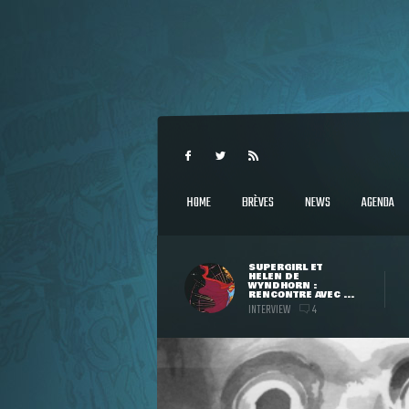
HOME
BRÈVES
NEWS
AGENDA
SUPERGIRL ET
HELEN DE
WYNDHORN :
RENCONTRE AVEC ...
INTERVIEW
4