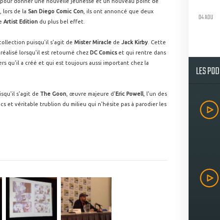
 pour donner une nouvelle jeunesse et un nouveau point de
 lors de la
San Diego Comic Con
, ils ont annoncé que deux
04 AOU
ne
Artist Edition
du plus bel effet.
ollection puisqu'il s'agit de
Mister Miracle
de
Jack Kirby
. Cette
 réalisé lorsqu'il est retourné chez
DC Comics
et qui rentre dans
vers qu'il a créé et qui est toujours aussi important chez la
LES PO
qu'il s'agit de
The Goon
, œuvre majeure d'
Eric Powell
, l'un des
cs et véritable trublion du milieu qui n'hésite pas à parodier les