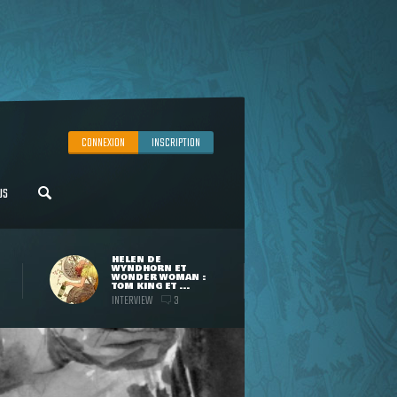
CONNEXION
INSCRIPTION
US
HELEN DE
WYNDHORN ET
WONDER WOMAN :
TOM KING ET ...
INTERVIEW
3