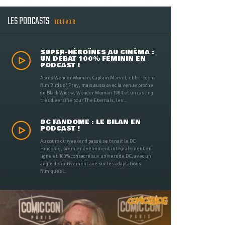
LES PODCASTS
TOUT VOIR
SUPER-HÉROÏNES AU CINÉMA :
UN DÉBAT 100% FÉMININ EN
PODCAST !
Après Wonder Woman, Captain Marvel, et le récent
film Birds of Prey, mais aussi avec la venue proche
de Black Widow, Wonder Woman 1984 et un casting
très diversifié pour The Eternals, les ...
DC FANDOME : LE BILAN EN
PODCAST !
Au cours du weekend passé se tenait le DC
Fandome, premier évènement intégralement en
ligne et 100% consacré aux univers de DC, avec un
angle définitivement axé sur les adaptations
filmiques ...