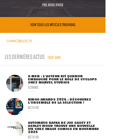
PAR
ARNO KIKOO
VOIR TOUS LES ARTICLES TRASHBAG
COMICSBLOG.fr
LES DERNIÈRES ACTUS
TOUT VOIR
X-MEN : L'ACTEUR KIT CONNOR
EMBAUCHÉ POUR LE RÔLE DE CYCLOPS
CHEZ MARVEL STUDIOS
ECRANS
RINGO AWARDS 2026 : DÉCOUVREZ
L'ENSEMBLE DE LA SÉLECTION !
ACTU VO
AUTOMATIC KAFKA DE JOE CASEY ET
ASHLEY WOOD TROUVE UNE NOUVELLE
VIE CHEZ IMAGE COMICS EN NOVEMBRE
2026
ACTU VO