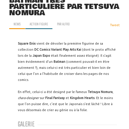
BATMAN TRÈS
PARTICULIÈRE PAR TETSUYA
NOMURA
NEWS
ACTION FIGURE
PAR
ALFRO
Tweet
Square Enix
vient de dévoiler la première figurine de sa
collection
DC Comics Variant Play Arts Kai
(dont le proto affiché
lors de la
Japan Expo
était finalement assez éloigné). Il s'agit
bien évidemment d'un
Batman
(comment pouvait-il en être
autrement ?), mais celui-ci est très particulier et bien loin de
celui que l'on a l'habitude de croiser dans les pages de nos
comics.
En effet, celui-ci a été designé par le fameux
Tetsuya Nomura
,
chara-designer
sur
Final Fantasy
et
Kingdom Hearts
. Et le moins
que l'on puisse dire, c'est que le Japonais s'est lâché ! Libre à
vous désormais de crier au génie ou à la folie.
GALERIE