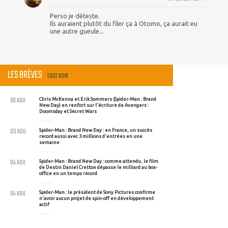
Perso je déteste.
Ils auraient plutôt du filer ça à Otomo, ça aurait eu
une autre gueule...
LES BRÈVES
TOUT VOIR
06 AOU
Chris McKenna et Erik Sommers (Spider-Man : Brand
New Day) en renfort sur l'écriture de Avengers :
Doomsday et Secret Wars
05 AOU
Spider-Man : Brand New Day : en France, un succès
record aussi avec 3 millions d'entrées en une
semaine
04 AOU
Spider-Man : Brand New Day : comme attendu, le film
de Destin Daniel Cretton dépasse le milliard au box-
office en un temps record
04 AOU
Spider-Man : le président de Sony Pictures confirme
n'avoir aucun projet de spin-off en développement
actif