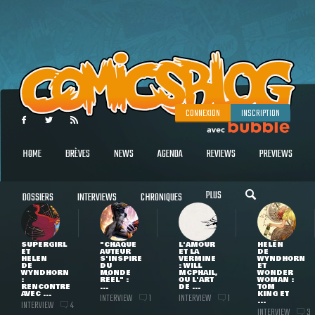
CONNEXION
INSCRIPTION
HOME
BRÈVES
NEWS
AGENDA
REVIEWS
PREVIEWS
PLUS
DOSSIERS
INTERVIEWS
CHRONIQUES
SUPERGIRL
"CHAQUE
L'AMOUR
HELEN
ET
AUTEUR
ET LA
DE
HELEN
S'INSPIRE
VERMINE
WYNDHORN
DE
DU
: WILL
ET
WYNDHORN
MONDE
MCPHAIL,
WONDER
:
RÉEL" :
OU L'ART
WOMAN :
RENCONTRE
...
DE ...
TOM
AVEC ...
KING ET
INTERVIEW
INTERVIEW
1
1
...
INTERVIEW
4
INTERVIEW
3