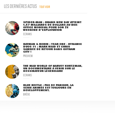
LES DERNIÈRES ACTUS
TOUT VOIR
SPIDER-MAN : BRAND NEW DAY ATTEINT
1,67 MILLIARDS DE DOLLARS AU BOX-
OFFICE MONDIAL POUR SON 2E
WEEKEND D'EXPLOITATION
ECRANS
BATMAN & ROBIN : YEAR ONE - DYNAMIC
DUOS #1 : MARK WAID ET CHRIS
SAMNEE DE RETOUR DANS GOTHAM
CITY !
PREVIEW
THE MAD WORLD OF HARVEY KURTZMAN,
UN DOCUMENTAIRE À VENIR SUR LE
DESSINATEUR LÉGENDAIRE
ECRANS
BLUE BEETLE : PAS DE PANIQUE, LA
SÉRIE ANIMÉE EST TOUJOURS EN
DÉVELOPPEMENT.
BRÈVE