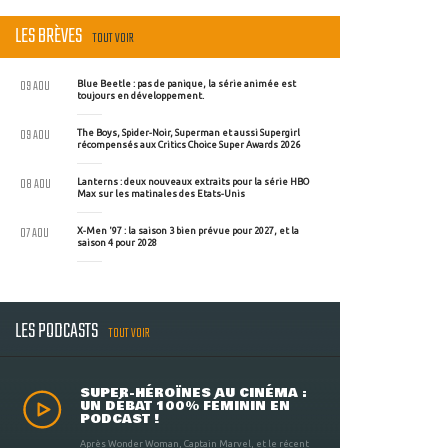
LES BRÈVES
TOUT VOIR
09 AOU
Blue Beetle : pas de panique, la série animée est
toujours en développement.
09 AOU
The Boys, Spider-Noir, Superman et aussi Supergirl
récompensés aux Critics Choice Super Awards 2026
08 AOU
Lanterns : deux nouveaux extraits pour la série HBO
Max sur les matinales des Etats-Unis
07 AOU
X-Men '97 : la saison 3 bien prévue pour 2027, et la
saison 4 pour 2028
LES PODCASTS
TOUT VOIR
SUPER-HÉROÏNES AU CINÉMA :
UN DÉBAT 100% FÉMININ EN
PODCAST !
Après Wonder Woman, Captain Marvel, et le récent