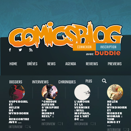
CONNEXION
INSCRIPTION
HOME
BRÈVES
NEWS
AGENDA
REVIEWS
PREVIEWS
PLUS
DOSSIERS
INTERVIEWS
CHRONIQUES
SUPERGIRL
"CHAQUE
L'AMOUR
HELEN
ET
AUTEUR
ET LA
DE
HELEN
S'INSPIRE
VERMINE
WYNDHORN
DE
DU
: WILL
ET
WYNDHORN
MONDE
MCPHAIL,
WONDER
:
RÉEL" :
OU L'ART
WOMAN :
RENCONTRE
...
DE ...
TOM
AVEC ...
KING ET
INTERVIEW
INTERVIEW
1
1
...
INTERVIEW
4
INTERVIEW
3