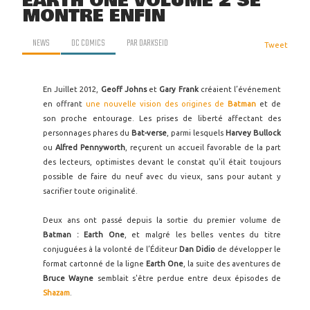
EARTH ONE VOLUME 2 SE
MONTRE ENFIN
NEWS
DC COMICS
PAR
DARKSEID
Tweet
En Juillet 2012,
Geoff Johns
et
Gary Frank
créaient l’événement
en offrant
une nouvelle vision des origines de
Batman
et de
son proche entourage. Les prises de liberté affectant des
personnages phares du
Bat-verse
, parmi lesquels
Harvey Bullock
ou
Alfred Pennyworth
, reçurent un accueil favorable de la part
des lecteurs, optimistes devant le constat qu'il était toujours
possible de faire du neuf avec du vieux, sans pour autant y
sacrifier toute originalité.
Deux ans ont passé depuis la sortie du premier volume de
Batman : Earth One
, et malgré les belles ventes du titre
conjuguées à la volonté de l’Éditeur
Dan Didio
de développer le
format cartonné de la ligne
Earth One
, la suite des aventures de
Bruce Wayne
semblait s'être perdue entre deux épisodes de
Shazam
.