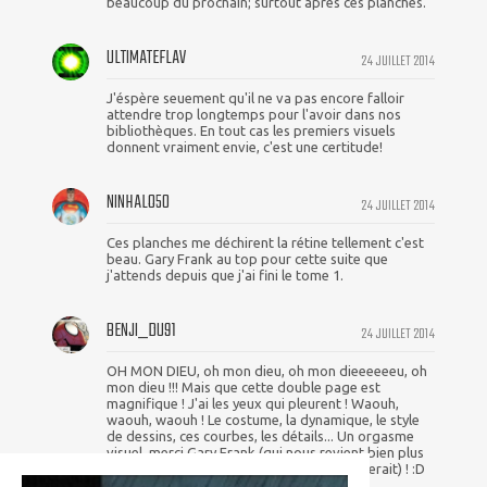
beaucoup du prochain; surtout après ces planches.
ULTIMATEFLAV
24 JUILLET 2014
J'éspère seuement qu'il ne va pas encore falloir
attendre trop longtemps pour l'avoir dans nos
bibliothèques. En tout cas les premiers visuels
donnent vraiment envie, c'est une certitude!
NINHALO50
24 JUILLET 2014
Ces planches me déchirent la rétine tellement c'est
beau. Gary Frank au top pour cette suite que
j'attends depuis que j'ai fini le tome 1.
BENJI_DU91
24 JUILLET 2014
OH MON DIEU, oh mon dieu, oh mon dieeeeeeu, oh
mon dieu !!! Mais que cette double page est
magnifique ! J'ai les yeux qui pleurent ! Waouh,
waouh, waouh ! Le costume, la dynamique, le style
de dessins, ces courbes, les détails... Un orgasme
visuel, merci Gary Frank (qui nous revient bien plus
en forme que ces derniers temps, il semblerait) ! :D