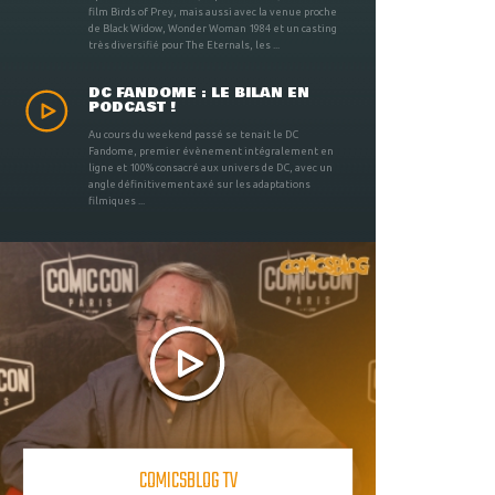
film Birds of Prey, mais aussi avec la venue proche
de Black Widow, Wonder Woman 1984 et un casting
très diversifié pour The Eternals, les ...
DC FANDOME : LE BILAN EN
PODCAST !
Au cours du weekend passé se tenait le DC
Fandome, premier évènement intégralement en
ligne et 100% consacré aux univers de DC, avec un
angle définitivement axé sur les adaptations
filmiques ...
COMICSBLOG TV