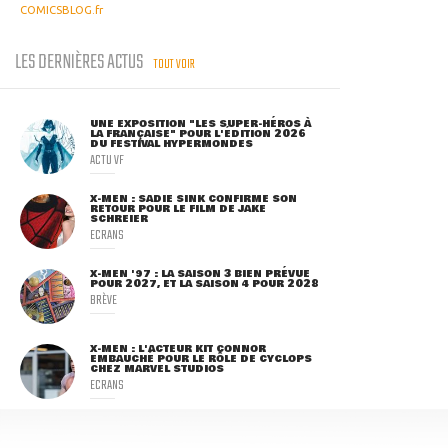
COMICSBLOG.fr
LES DERNIÈRES ACTUS
TOUT VOIR
UNE EXPOSITION "LES SUPER-HÉROS À
LA FRANÇAISE" POUR L'ÉDITION 2026
DU FESTIVAL HYPERMONDES
ACTU VF
X-MEN : SADIE SINK CONFIRME SON
RETOUR POUR LE FILM DE JAKE
SCHREIER
ECRANS
X-MEN '97 : LA SAISON 3 BIEN PRÉVUE
POUR 2027, ET LA SAISON 4 POUR 2028
BRÈVE
X-MEN : L'ACTEUR KIT CONNOR
EMBAUCHÉ POUR LE RÔLE DE CYCLOPS
CHEZ MARVEL STUDIOS
ECRANS