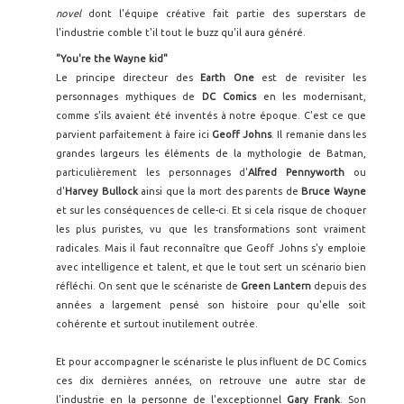
novel
dont l'équipe créative fait partie des superstars de
l'industrie comble t'il tout le buzz qu'il aura généré.
"You're the Wayne kid"
Le principe directeur des
Earth One
est de revisiter les
personnages mythiques de
DC Comics
en les modernisant,
comme s'ils avaient été inventés à notre époque. C'est ce que
parvient parfaitement à faire ici
Geoff Johns
. Il remanie dans les
grandes largeurs les éléments de la mythologie de Batman,
particulièrement les personnages d'
Alfred Pennyworth
ou
d'
Harvey Bullock
ainsi que la mort des parents de
Bruce Wayne
et sur les conséquences de celle-ci. Et si cela risque de choquer
les plus puristes, vu que les transformations sont vraiment
radicales. Mais il faut reconnaître que Geoff Johns s'y emploie
avec intelligence et talent, et que le tout sert un scénario bien
réfléchi. On sent que le scénariste de
Green Lantern
depuis des
années a largement pensé son histoire pour qu'elle soit
cohérente et surtout inutilement outrée.
Et pour accompagner le scénariste le plus influent de DC Comics
ces dix dernières années, on retrouve une autre star de
l'industrie en la personne de l'exceptionnel
Gary Frank
. Son