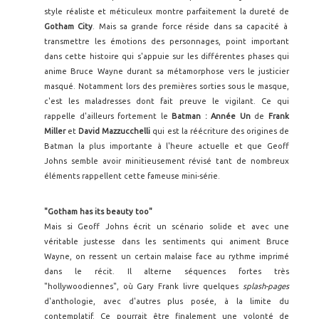
style réaliste et méticuleux montre parfaitement la dureté de
Gotham City
. Mais sa grande force réside dans sa capacité à
transmettre les émotions des personnages, point important
dans cette histoire qui s'appuie sur les différentes phases qui
anime Bruce Wayne durant sa métamorphose vers le justicier
masqué. Notamment lors des premières sorties sous le masque,
c'est les maladresses dont fait preuve le vigilant. Ce qui
rappelle d'ailleurs fortement le
Batman : Année Un
de
Frank
Miller
et
David Mazzucchelli
qui est la réécriture des origines de
Batman la plus importante à l'heure actuelle et que Geoff
Johns semble avoir minitieusement révisé tant de nombreux
éléments rappellent cette fameuse mini-série.
"Gotham has its beauty too"
Mais si Geoff Johns écrit un scénario solide et avec une
véritable justesse dans les sentiments qui animent Bruce
Wayne, on ressent un certain malaise face au rythme imprimé
dans le récit. Il alterne séquences fortes très
"hollywoodiennes", où Gary Frank livre quelques
splash-pages
d'anthologie, avec d'autres plus posée, à la limite du
contemplatif. Ce pourrait être finalement une volonté de