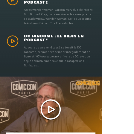
PODCAST !
Après Wonder Woman, Captain Marvel, et le récent
film Birds of Prey, mais aussi avec la venue proche
de Black Widow, Wonder Woman 1984 et un casting
très diversifié pour The Eternals, les ...
DC FANDOME : LE BILAN EN
PODCAST !
Au cours du weekend passé se tenait le DC
Fandome, premier évènement intégralement en
ligne et 100% consacré aux univers de DC, avec un
angle définitivement axé sur les adaptations
filmiques ...