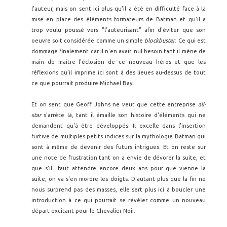
l'auteur, mais on sent ici plus qu'il a été en difficulté face à la
mise en place des éléments formateurs de Batman et qu'il a
trop voulu poussé vers "l'auteurisant" afin d'éviter que son
oeuvre soit considérée comme un simple
blockbuster
. Ce qui est
dommage finalement car il n'en avait nul besoin tant il mène de
main de maître l'éclosion de ce nouveau héros et que les
réflexions qu'il imprime ici sont à des lieues au-dessus de tout
ce que pourrait produire Michael Bay.
Et on sent que Geoff Johns ne veut que cette entreprise
all-
star
s'arrête là, tant il émaille son histoire d'éléments qui ne
demandent qu'à être développés. Il excelle dans l'insertion
furtive de multiples petits indices sur la mythologie Batman qui
sont à même de devenir des futurs intrigues. Et on reste sur
une note de frustration tant on a envie de dévorer la suite, et
que s'il faut attendre encore deux ans pour que vienne la
suite, on va s'en mordre les doigts. D'autant plus que la fin ne
nous surprend pas des masses, elle sert plus ici à boucler une
introduction à ce qui pourrait se révéler comme un nouveau
départ excitant pour le Chevalier Noir.