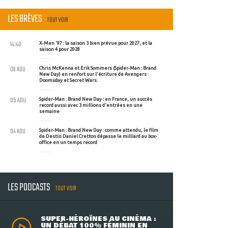
LES BRÈVES
TOUT VOIR
14:40
X-Men '97 : la saison 3 bien prévue pour 2027, et la
saison 4 pour 2028
06 AOU
Chris McKenna et Erik Sommers (Spider-Man : Brand
New Day) en renfort sur l'écriture de Avengers :
Doomsday et Secret Wars
05 AOU
Spider-Man : Brand New Day : en France, un succès
record aussi avec 3 millions d'entrées en une
semaine
04 AOU
Spider-Man : Brand New Day : comme attendu, le film
de Destin Daniel Cretton dépasse le milliard au box-
office en un temps record
LES PODCASTS
TOUT VOIR
SUPER-HÉROÏNES AU CINÉMA :
UN DÉBAT 100% FÉMININ EN