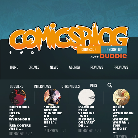
CONNEXION
INSCRIPTION
HOME
BRÈVES
NEWS
AGENDA
REVIEWS
PREVIEWS
PLUS
DOSSIERS
INTERVIEWS
CHRONIQUES
SUPERGIRL
"CHAQUE
L'AMOUR
HELEN
ET
AUTEUR
ET LA
DE
HELEN
S'INSPIRE
VERMINE
WYNDHORN
DE
DU
: WILL
ET
WYNDHORN
MONDE
MCPHAIL,
WONDER
:
RÉEL" :
OU L'ART
WOMAN :
RENCONTRE
...
DE ...
TOM
AVEC ...
KING ET
INTERVIEW
INTERVIEW
1
1
...
INTERVIEW
4
INTERVIEW
3