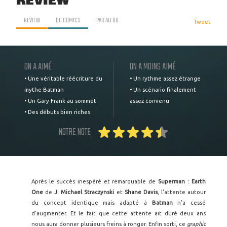
REVIEW
REVIEW
DC COMICS
PAR
ALFRO
Tweet
ON A AIMÉ
ON A MOINS AIMÉ
• Une véritable réécriture du
• Un rythme assez étrange
mythe Batman
• Un scénario finalement
• Un Gary Frank au sommet
assez convenu
• Des débuts bien riches
NOTRE NOTE
Après le succès inespéré et remarquable de
Superman : Earth
One
de
J. Michael Straczynski
et
Shane Davis
, l'attente autour
du concept identique mais adapté à
Batman
n'a cessé
d'augmenter. Et le fait que cette attente ait duré deux ans
nous aura donner plusieurs freins à ronger. Enfin sorti, ce
graphic