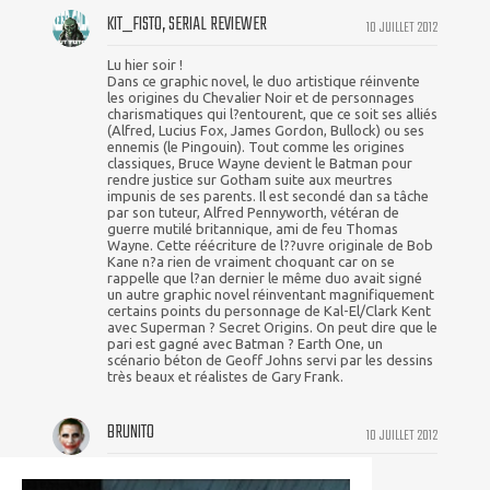
KIT_FISTO, SERIAL REVIEWER
10 JUILLET 2012
Lu hier soir !
Dans ce graphic novel, le duo artistique réinvente
les origines du Chevalier Noir et de personnages
charismatiques qui l?entourent, que ce soit ses alliés
(Alfred, Lucius Fox, James Gordon, Bullock) ou ses
ennemis (le Pingouin). Tout comme les origines
classiques, Bruce Wayne devient le Batman pour
rendre justice sur Gotham suite aux meurtres
impunis de ses parents. Il est secondé dan sa tâche
par son tuteur, Alfred Pennyworth, vétéran de
guerre mutilé britannique, ami de feu Thomas
Wayne. Cette réécriture de l??uvre originale de Bob
Kane n?a rien de vraiment choquant car on se
rappelle que l?an dernier le même duo avait signé
un autre graphic novel réinventant magnifiquement
certains points du personnage de Kal-El/Clark Kent
avec Superman ? Secret Origins. On peut dire que le
pari est gagné avec Batman ? Earth One, un
scénario béton de Geoff Johns servi par les dessins
très beaux et réalistes de Gary Frank.
BRUNITO
10 JUILLET 2012
Great comments!