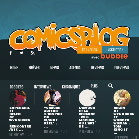
CONNEXION
INSCRIPTION
HOME
BRÈVES
NEWS
AGENDA
REVIEWS
PREVIEWS
PLUS
DOSSIERS
INTERVIEWS
CHRONIQUES
SUPERGIRL
"CHAQUE
L'AMOUR
HELEN
ET
AUTEUR
ET LA
DE
HELEN
S'INSPIRE
VERMINE
WYNDHORN
DE
DU
: WILL
ET
WYNDHORN
MONDE
MCPHAIL,
WONDER
:
RÉEL" :
OU L'ART
WOMAN :
RENCONTRE
...
DE ...
TOM
AVEC ...
KING ET
INTERVIEW
INTERVIEW
1
1
...
INTERVIEW
4
INTERVIEW
3