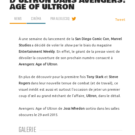
D'ULTRON DANS AVENGERS:
AGE OF ULTRON
NEWS
CINÉMA
PAR
ALEXLECOQ
Tweet
À une semaine du lancement de la
San Diego Comic Con
,
Marvel
Studios
a décidé de voler le
show
par le biais du magazine
Entertainment Weekly
. En effet, le géant de la presse vient de
dévoiler la couverture de son prochain numéro consacré à
Avengers: Age of Ultron
.
En plus de découvrir pour la première fois
Tony Stark
et
Steve
Rogers
dans leur nouvelle tenue de combat (et de travail), ce
visuel inédit est aussi et surtout l'occasion de jeter un premier
coup d'œil au grand méchant de l'affaire,
Ultron
, dans le détail.
Avengers: Age of Ultron de
Joss Whedon
sortira dans les salles
obscures le 29 avril 2015.
GALERIE