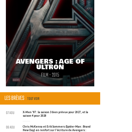
AVENGERS : AGE OF
ULTRON
FILM - 2015
LES BRÈVES
TOUT VOIR
07 AOU
X-Men '97 : la saison 3 bien prévue pour 2027, et la
saison 4 pour 2028
06 AOU
Chris McKenna et Erik Sommers (Spider-Man : Brand
New Day) en renfort sur l'écriture de Avengers :