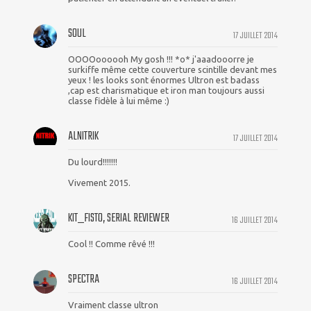
SOUL
17 JUILLET 2014
OOOOoooooh My gosh !!! *o* j'aaadooorre je
surkiffe même cette couverture scintille devant mes
yeux ! les looks sont énormes Ultron est badass
,cap est charismatique et iron man toujours aussi
classe fidèle à lui même :)
ALNITRIK
17 JUILLET 2014
Du lourd!!!!!!!
Vivement 2015.
KIT_FISTO, SERIAL REVIEWER
16 JUILLET 2014
Cool !! Comme rêvé !!!
SPECTRA
16 JUILLET 2014
Vraiment classe ultron