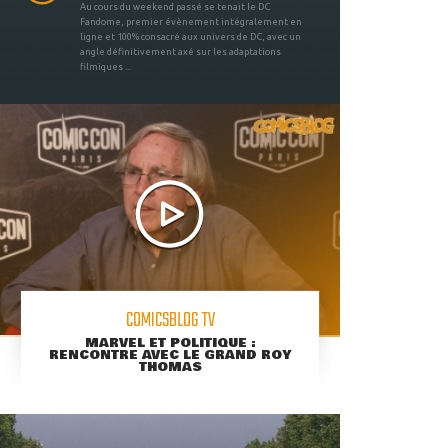
Au cours du weekend passé se tenait le DC
Fandome, premier évènement intégralement en
ligne et 100% consacré aux univers de DC, avec un
angle définitivement axé sur les adaptations
filmiques ...
COMICSBLOG TV
MARVEL ET POLITIQUE :
RENCONTRE AVEC LE GRAND ROY
THOMAS