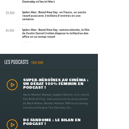
Doomsday et Secret Wars
05 AOU
Spider-Man : Brand New Day : en France, un succès
record aussi avec 3 millions d'entrées en une
semaine
04 AOU
Spider-Man : Brand New Day : comme attendu, le film
de Destin Daniel Cretton dépasse le milliard au box-
office en un temps record
LES PODCASTS
TOUT VOIR
SUPER-HÉROÏNES AU CINÉMA :
UN DÉBAT 100% FÉMININ EN
PODCAST !
Après Wonder Woman, Captain Marvel, et le récent
film Birds of Prey, mais aussi avec la venue proche
de Black Widow, Wonder Woman 1984 et un casting
très diversifié pour The Eternals, les ...
DC FANDOME : LE BILAN EN
PODCAST !