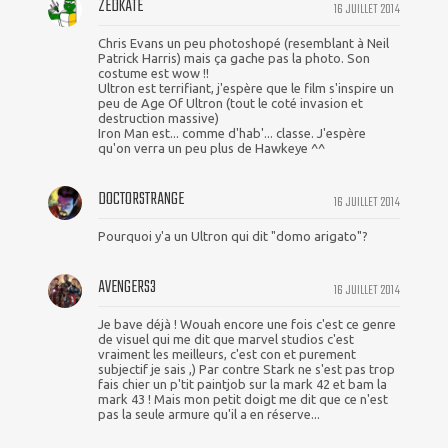
ZEDKATE
16 JUILLET 2014
Chris Evans un peu photoshopé (resemblant à Neil
Patrick Harris) mais ça gache pas la photo. Son
costume est wow !!
Ultron est terrifiant, j'espère que le film s'inspire un
peu de Age Of Ultron (tout le coté invasion et
destruction massive)
Iron Man est... comme d'hab'... classe. J'espère
qu'on verra un peu plus de Hawkeye ^^
DOCTORSTRANGE
16 JUILLET 2014
Pourquoi y'a un Ultron qui dit "domo arigato"?
AVENGERS3
16 JUILLET 2014
Je bave déjà ! Wouah encore une fois c'est ce genre
de visuel qui me dit que marvel studios c'est
vraiment les meilleurs, c'est con et purement
subjectif je sais ,) Par contre Stark ne s'est pas trop
fais chier un p'tit paintjob sur la mark 42 et bam la
mark 43 ! Mais mon petit doigt me dit que ce n'est
pas la seule armure qu'il a en réserve...