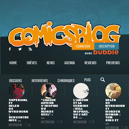
CONNEXION
INSCRIPTION
HOME
BRÈVES
NEWS
AGENDA
REVIEWS
PREVIEWS
PLUS
DOSSIERS
INTERVIEWS
CHRONIQUES
SUPERGIRL
"CHAQUE
L'AMOUR
HELEN
ET
AUTEUR
ET LA
DE
HELEN
S'INSPIRE
VERMINE
WYNDHORN
DE
DU
: WILL
ET
WYNDHORN
MONDE
MCPHAIL,
WONDER
:
RÉEL" :
OU L'ART
WOMAN :
RENCONTRE
...
DE ...
TOM
AVEC ...
KING ET
INTERVIEW
INTERVIEW
1
1
...
INTERVIEW
4
INTERVIEW
3