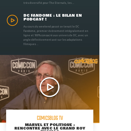
très diversifié pour The Eternals, les ...
DC FANDOME : LE BILAN EN
PODCAST !
Au cours du weekend passé se tenait le DC
Fandome, premier évènement intégralement en
ligne et 100% consacré aux univers de DC, avec un
angle définitivement axé sur les adaptations
filmiques ...
COMICSBLOG TV
MARVEL ET POLITIQUE :
RENCONTRE AVEC LE GRAND ROY