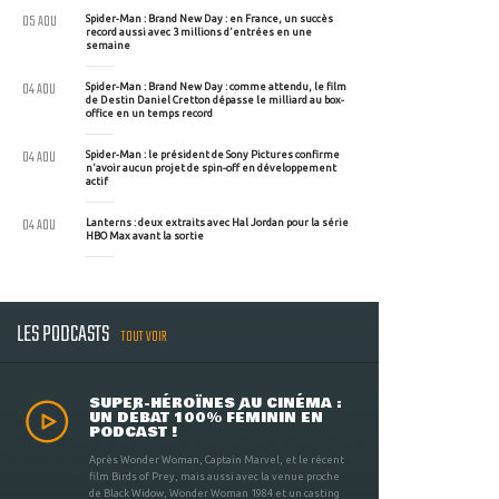
05 AOU
Spider-Man : Brand New Day : en France, un succès
record aussi avec 3 millions d'entrées en une
semaine
04 AOU
Spider-Man : Brand New Day : comme attendu, le film
de Destin Daniel Cretton dépasse le milliard au box-
office en un temps record
04 AOU
Spider-Man : le président de Sony Pictures confirme
n'avoir aucun projet de spin-off en développement
actif
04 AOU
Lanterns : deux extraits avec Hal Jordan pour la série
HBO Max avant la sortie
LES PODCASTS
TOUT VOIR
SUPER-HÉROÏNES AU CINÉMA :
UN DÉBAT 100% FÉMININ EN
PODCAST !
Après Wonder Woman, Captain Marvel, et le récent
film Birds of Prey, mais aussi avec la venue proche
de Black Widow, Wonder Woman 1984 et un casting