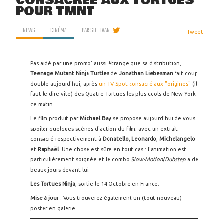
CONSACRÉE AUX TORTUES
POUR TMNT
NEWS
CINÉMA
PAR
SULLIVAN
Tweet
Pas aidé par une promo' aussi étrange que sa distribution,
Teenage Mutant Ninja Turtles
de
Jonathan Liebesman
fait coup
double aujourd'hui, après
un TV Spot consacré aux "origines"
(il
faut le dire vite) des Quatre Tortues les plus cools de New York
ce matin.
Le film produit par
Michael Bay
se propose aujourd'hui de vous
spoiler quelques scènes d'action du film, avec un extrait
consacré respectivement à
Donatello
,
Leonardo
,
Michelangelo
et
Raphaël
. Une chose est sûre en tout cas : l'animation est
particulièrement soignée et le combo
Slow-Motion
/
Dubstep
a de
beaux jours devant lui.
Les Tortues Ninja
, sortie le 14 Octobre en France.
Mise à jour
: Vous trouverez également un (tout nouveau)
poster en galerie.