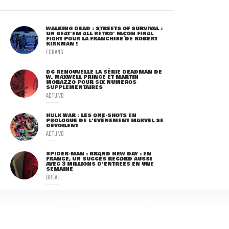
WALKING DEAD : STREETS OF SURVIVAL :
UN BEAT'EM ALL RÉTRO' FAÇON FINAL
FIGHT POUR LA FRANCHISE DE ROBERT
KIRKMAN !
ECRANS
DC RENOUVELLE LA SÉRIE DEADMAN DE
W. MAXWELL PRINCE ET MARTIN
MORAZZO POUR SIX NUMÉROS
SUPPLÉMENTAIRES
ACTU VO
HULK WAR : LES ONE-SHOTS EN
PROLOGUE DE L'ÉVÈNEMENT MARVEL SE
DÉVOILENT
ACTU VO
SPIDER-MAN : BRAND NEW DAY : EN
FRANCE, UN SUCCÈS RECORD AUSSI
AVEC 3 MILLIONS D'ENTRÉES EN UNE
SEMAINE
BRÈVE