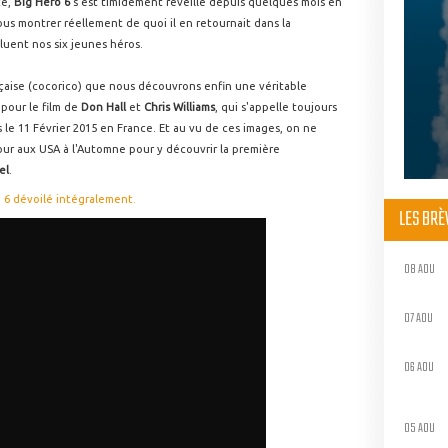
ce,
Big Hero 6
s'est timidement réveillé depuis quelques mois en
ous montrer réellement de quoi il en retournait dans la
uent nos six jeunes héros.
nçaise (cocorico) que nous découvrons enfin une véritable
our le film de
Don Hall
et
Chris Williams
, qui s'appelle toujours
s le 11 Février 2015 en France. Et au vu de ces images, on ne
our aux USA à l'Automne pour y découvrir la première
el
.
ro 6 dévoilé intégralement.
LES BR
08 AOU
07 AOU
06 AOU
05 AOU