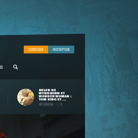
CONNEXION
INSCRIPTION
US
HELEN DE
WYNDHORN ET
WONDER WOMAN :
TOM KING ET ...
INTERVIEW
3