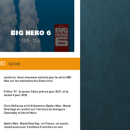
BIG HERO 6
FILM - 2014
ÈVES
TOUT VOIR
Lanterns : deux nouveaux extraits pour la série HBO
Max sur les matinales des Etats-Unis
X-Men '97 : la saison 3 bien prévue pour 2027, et la
saison 4 pour 2028
Chris McKenna et Erik Sommers (Spider-Man : Brand
New Day) en renfort sur l'écriture de Avengers :
Doomsday et Secret Wars
Spider-Man : Brand New Day : en France, un succès
record aussi avec 3 millions d'entrées en une