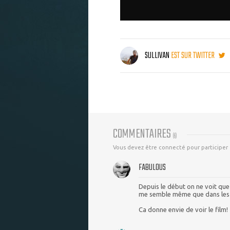
SULLIVAN
EST SUR TWITTER
COMMENTAIRES
(
6
)
Vous devez être connecté pour participer
FABULOUS
Depuis le début on ne voit que 
me semble même que dans les c
Ca donne envie de voir le film!