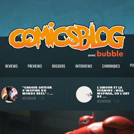
PL
REVIEWS
PREVIEWS
DOSSIERS
INTERVIEWS
CHRONIQUES
"CHAQUE AUTEUR
L'AMOUR ET LA
S'INSPIRE DU
VERMINE : WILL
MONDE RÉEL" : ...
MCPHAIL, OU L'ART
DE ...
INTERVIEW
1
INTERVIEW
1