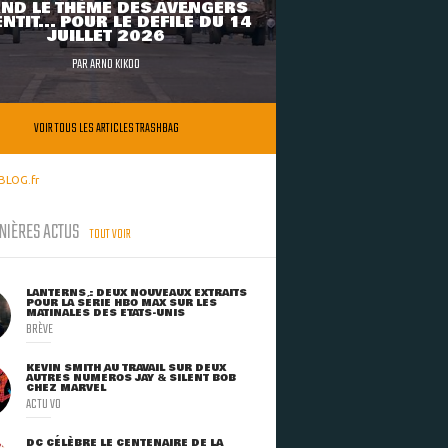
ND LE THÈME DES AVENGERS
NTIT... POUR LE DÉFILÉ DU 14
JUILLET 2026
PAR
ARNO KIKOO
VOIR TOUS LES ARTICLES TRASHBAG
BLOG.fr
NIÈRES ACTUS
TOUT VOIR
LANTERNS : DEUX NOUVEAUX EXTRAITS
POUR LA SÉRIE HBO MAX SUR LES
MATINALES DES ETATS-UNIS
BRÈVE
KEVIN SMITH AU TRAVAIL SUR DEUX
AUTRES NUMÉROS JAY & SILENT BOB
CHEZ MARVEL
ACTU VO
DC CÉLÈBRE LE CENTENAIRE DE LA