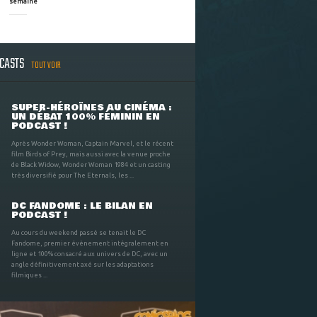
semaine
DCASTS
TOUT VOIR
SUPER-HÉROÏNES AU CINÉMA :
UN DÉBAT 100% FÉMININ EN
PODCAST !
Après Wonder Woman, Captain Marvel, et le récent
film Birds of Prey, mais aussi avec la venue proche
de Black Widow, Wonder Woman 1984 et un casting
très diversifié pour The Eternals, les ...
DC FANDOME : LE BILAN EN
PODCAST !
Au cours du weekend passé se tenait le DC
Fandome, premier évènement intégralement en
ligne et 100% consacré aux univers de DC, avec un
angle définitivement axé sur les adaptations
filmiques ...