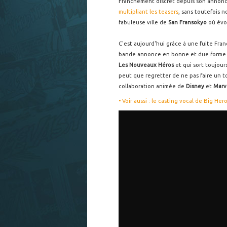
Franchement discret depuis son annon
multipliant
les
teasers
, sans toutefois n
fabuleuse ville de
San Fransokyo
où évol
C'est aujourd'hui grâce à une fuite Fra
bande annonce en bonne et due forme p
Les Nouveaux Héros
et qui sort toujour
peut que regretter de ne pas faire un t
collaboration animée de
Disney
et
Marv
• Voir aussi : le casting vocal de Big He