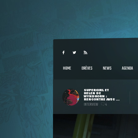
HOME
BRÈVES
NEWS
AGENDA
SUPERGIRL ET
HELEN DE
WYNDHORN :
RENCONTRE AVEC ...
INTERVIEW
4