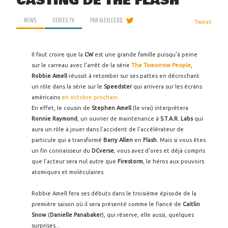
CASTING DE THE FLASH
NEWS
SERIES TV
PAR
ALEXLECOQ
Tweet
Il faut croire que la
CW
est une grande famille puisqu'à peine
sur le carreau avec l'arrêt de la série
The Tomorrow People
,
Robbie Amell
réussit à retomber sur ses pattes en décrochant
un rôle dans la série sur le
Speedster
qui arrivera sur les écrans
américains
en octobre prochain
.
En effet, le cousin de
Stephen Amell
(le vrai) interprétera
Ronnie Raymond
, un ouvrier de maintenance à
S.T.A.R. Labs
qui
aura un rôle à jouer dans l'accident de l'accélérateur de
particule qui a transformé
Barry Allen
en
Flash
. Mais si vous êtes
un fin connaisseur du
DCverse
, vous avez d'ores et déjà compris
que l'acteur sera nul autre que
Firestorm
, le héros aux pouvoirs
atomiques et moléculaires.
Robbie Amell fera ses débuts dans le troisième épisode de la
première saison où il sera présenté comme le fiancé de
Caitlin
Snow
(
Danielle Panabaker
), qui réserve, elle aussi, quelques
surprises...