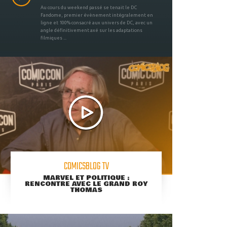
Au cours du weekend passé se tenait le DC
Fandome, premier évènement intégralement en
ligne et 100% consacré aux univers de DC, avec un
angle définitivement axé sur les adaptations
filmiques ...
COMICSBLOG TV
MARVEL ET POLITIQUE :
RENCONTRE AVEC LE GRAND ROY
THOMAS