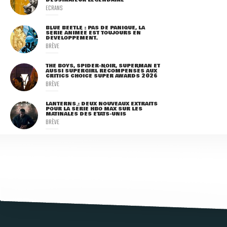
ECRANS
BLUE BEETLE : PAS DE PANIQUE, LA
SÉRIE ANIMÉE EST TOUJOURS EN
DÉVELOPPEMENT.
BRÈVE
THE BOYS, SPIDER-NOIR, SUPERMAN ET
AUSSI SUPERGIRL RÉCOMPENSÉS AUX
CRITICS CHOICE SUPER AWARDS 2026
BRÈVE
LANTERNS : DEUX NOUVEAUX EXTRAITS
POUR LA SÉRIE HBO MAX SUR LES
MATINALES DES ETATS-UNIS
BRÈVE