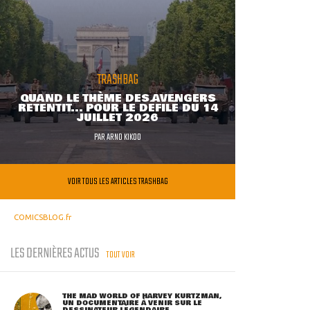
TRASHBAG
QUAND LE THÈME DES AVENGERS
RETENTIT... POUR LE DÉFILÉ DU 14
JUILLET 2026
PAR
ARNO KIKOO
VOIR TOUS LES ARTICLES TRASHBAG
COMICSBLOG.fr
LES DERNIÈRES ACTUS
TOUT VOIR
THE MAD WORLD OF HARVEY KURTZMAN,
UN DOCUMENTAIRE À VENIR SUR LE
DESSINATEUR LÉGENDAIRE