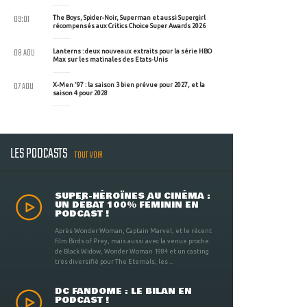
09:01
The Boys, Spider-Noir, Superman et aussi Supergirl
récompensés aux Critics Choice Super Awards 2026
08 AOU
Lanterns : deux nouveaux extraits pour la série HBO
Max sur les matinales des Etats-Unis
07 AOU
X-Men '97 : la saison 3 bien prévue pour 2027, et la
saison 4 pour 2028
LES PODCASTS
TOUT VOIR
SUPER-HÉROÏNES AU CINÉMA :
UN DÉBAT 100% FÉMININ EN
PODCAST !
Après Wonder Woman, Captain Marvel, et le récent
film Birds of Prey, mais aussi avec la venue proche
de Black Widow, Wonder Woman 1984 et un casting
très diversifié pour The Eternals, les ...
DC FANDOME : LE BILAN EN
PODCAST !