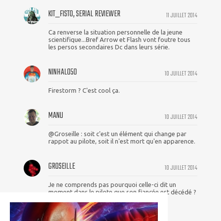
KIT_FISTO, SERIAL REVIEWER
11 JUILLET 2014
Ca renverse la situation personnelle de la jeune
scientifique...Bref Arrow et Flash vont foutre tous
les persos secondaires Dc dans leurs série.
NINHALO50
10 JUILLET 2014
Firestorm ? C'est cool ça.
MANU
10 JUILLET 2014
@Groseille : soit c'est un élément qui change par
rappot au pilote, soit il n'est mort qu'en apparence.
GROSEILLE
10 JUILLET 2014
Je ne comprends pas pourquoi celle-ci dit un
moment dans le pilote que son fiancée est décédé ?
Il va lui aussi devenir un survivor :)