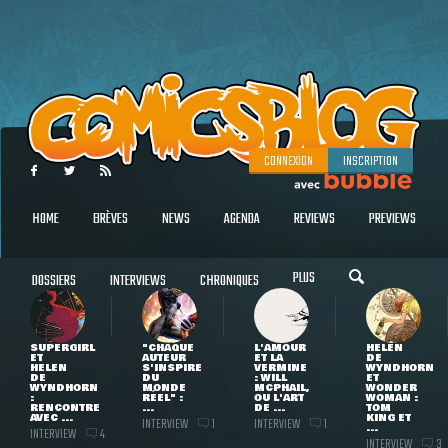
CONNEXION
INSCRIPTION
HOME
BRÈVES
NEWS
AGENDA
REVIEWS
PREVIEWS
PLUS
DOSSIERS
INTERVIEWS
CHRONIQUES
SUPERGIRL
"CHAQUE
L'AMOUR
HELEN
ET
AUTEUR
ET LA
DE
HELEN
S'INSPIRE
VERMINE
WYNDHORN
DE
DU
: WILL
ET
WYNDHORN
MONDE
MCPHAIL,
WONDER
:
RÉEL" :
OU L'ART
WOMAN :
RENCONTRE
...
DE ...
TOM
AVEC ...
KING ET
INTERVIEW
INTERVIEW
1
1
...
INTERVIEW
4
INTERVIEW
3