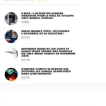
X-MEN : L'ACTEUR KIT CONNOR
EMBAUCHÉ POUR LE RÔLE DE CYCLOPS
CHEZ MARVEL STUDIOS
ECRANS
RINGO AWARDS 2026 : DÉCOUVREZ
L'ENSEMBLE DE LA SÉLECTION !
ACTU VO
AUTOMATIC KAFKA DE JOE CASEY ET
ASHLEY WOOD TROUVE UNE NOUVELLE
VIE CHEZ IMAGE COMICS EN NOVEMBRE
2026
ACTU VO
DIAMOND COMICS VA RENDRE AUX
ÉDITEURS LES COMICS SÉQUESTRÉS
DANS LEUR ENTREPÔT
ACTU VO