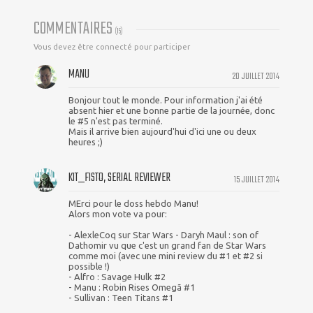
COMMENTAIRES
(
15
)
Vous devez être connecté pour participer
MANU
20 JUILLET 2014
Bonjour tout le monde. Pour information j'ai été
absent hier et une bonne partie de la journée, donc
le #5 n'est pas terminé.
Mais il arrive bien aujourd'hui d'ici une ou deux
heures ;)
KIT_FISTO, SERIAL REVIEWER
15 JUILLET 2014
MErci pour le doss hebdo Manu!
Alors mon vote va pour:
- AlexleCoq sur Star Wars - Daryh Maul : son of
Dathomir vu que c'est un grand fan de Star Wars
comme moi (avec une mini review du #1 et #2 si
possible !)
- Alfro : Savage Hulk #2
- Manu : Robin Rises Omegã #1
- Sullivan : Teen Titans #1