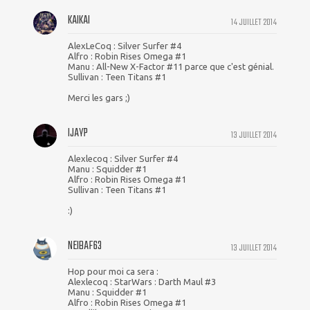
KAIKAI
14 JUILLET 2014
AlexLeCoq : Silver Surfer #4
Alfro : Robin Rises Omega #1
Manu : All-New X-Factor #11 parce que c'est génial.
Sullivan : Teen Titans #1
Merci les gars ;)
IJAYP
13 JUILLET 2014
Alexlecoq : Silver Surfer #4
Manu : Squidder #1
Alfro : Robin Rises Omega #1
Sullivan : Teen Titans #1
:)
NEIBAF63
13 JUILLET 2014
Hop pour moi ca sera :
Alexlecoq : StarWars : Darth Maul #3
Manu : Squidder #1
Alfro : Robin Rises Omega #1