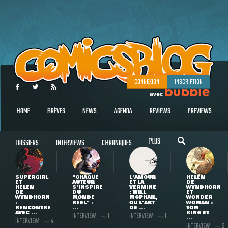
CONNEXION
INSCRIPTION
HOME
BRÈVES
NEWS
AGENDA
REVIEWS
PREVIEWS
PLUS
DOSSIERS
INTERVIEWS
CHRONIQUES
SUPERGIRL
"CHAQUE
L'AMOUR
HELEN
ET
AUTEUR
ET LA
DE
HELEN
S'INSPIRE
VERMINE
WYNDHORN
DE
DU
: WILL
ET
WYNDHORN
MONDE
MCPHAIL,
WONDER
:
RÉEL" :
OU L'ART
WOMAN :
RENCONTRE
...
DE ...
TOM
AVEC ...
KING ET
INTERVIEW
INTERVIEW
1
1
...
INTERVIEW
4
INTERVIEW
3