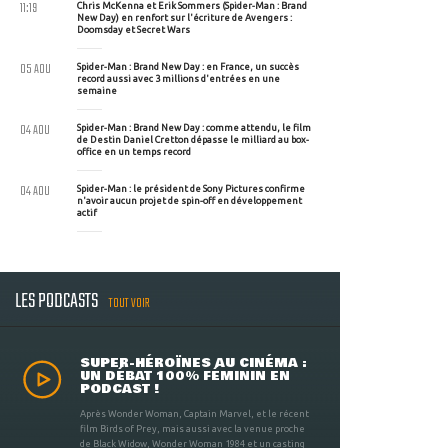
11:19
Chris McKenna et Erik Sommers (Spider-Man : Brand
New Day) en renfort sur l'écriture de Avengers :
Doomsday et Secret Wars
05 AOU
Spider-Man : Brand New Day : en France, un succès
record aussi avec 3 millions d'entrées en une
semaine
04 AOU
Spider-Man : Brand New Day : comme attendu, le film
de Destin Daniel Cretton dépasse le milliard au box-
office en un temps record
04 AOU
Spider-Man : le président de Sony Pictures confirme
n'avoir aucun projet de spin-off en développement
actif
LES PODCASTS
TOUT VOIR
SUPER-HÉROÏNES AU CINÉMA :
UN DÉBAT 100% FÉMININ EN
PODCAST !
Après Wonder Woman, Captain Marvel, et le récent
film Birds of Prey, mais aussi avec la venue proche
de Black Widow, Wonder Woman 1984 et un casting