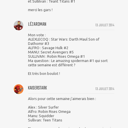
et Sullilvan : Teant Titans #1
merci les gars !
LÉZARDMAN
13 JUILLET 2014
Mon vote :
ALEXLECOQ : Star Wars: Darth Maul Son of
Dathomir #3
ALFRO : Savage Hulk #2
MANU: Secret Avengers #5
SULLIVAN : Robin Rises Omega #1
Ma question : Le amazing spiderman #1 qui sort
cette semaine est différent ?
Et très bon boulot !
KAISERSTARK
13 JUILLET 2014
Alors pour cette semaine j'aimerais bien :
Alex : Silver Surfer
Alfro: Robin Rises Omega
Manu: Squidder
Sullivan: Teen Titans