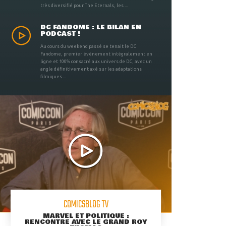
très diversifié pour The Eternals, les ...
DC FANDOME : LE BILAN EN
PODCAST !
Au cours du weekend passé se tenait le DC
Fandome, premier évènement intégralement en
ligne et 100% consacré aux univers de DC, avec un
angle définitivement axé sur les adaptations
filmiques ...
COMICSBLOG TV
MARVEL ET POLITIQUE :
RENCONTRE AVEC LE GRAND ROY