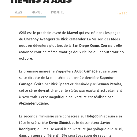
TIE-INS À AXIS
NEWS
MARVEL
PAR
ALFRO
Tweet
AXIS
est le prochain
event
de
Marvel
qui est né dans les pages
du
Uncanny Avengers
de
Rick Remender
. La Maison des Idées
nous en dévoilera plus lors de la
San Diego Comic
Con
mais elle
annonce tout de même avant ça deux tie-ins qui débuteront en
octobre.
La première mini-série s'appellera
AXIS : Carnage
et sera une
suite directe de la mini-série de l'année dernière
Superior
Carnage
. Écrite par
Rick Spears
et dessinée par
German Peralta
,
cette série devrait changer le
status quo
existant actuellement
à New York. Cette magnifique couverture est réalisée par
Alexander Lozano
.
La seconde mini-série sera consacrée au
Hobgoblin
et aura à sa
tête le scénariste
Kevin Shinick
et le dessinateur
Javier
Rodriguez
, qui réalise aussi la couverture (magnifique elle aussi,
dans un genre différent). Elle sera l'occasion de revoir le