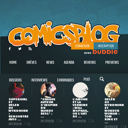
CONNEXION
INSCRIPTION
HOME
BRÈVES
NEWS
AGENDA
REVIEWS
PREVIEWS
PLUS
DOSSIERS
INTERVIEWS
CHRONIQUES
SUPERGIRL
"CHAQUE
L'AMOUR
HELEN
ET
AUTEUR
ET LA
DE
HELEN
S'INSPIRE
VERMINE
WYNDHORN
DE
DU
: WILL
ET
WYNDHORN
MONDE
MCPHAIL,
WONDER
:
RÉEL" :
OU L'ART
WOMAN :
RENCONTRE
...
DE ...
TOM
AVEC ...
KING ET
INTERVIEW
INTERVIEW
1
1
...
INTERVIEW
4
INTERVIEW
3