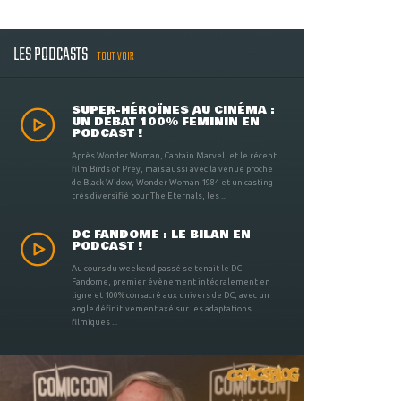
LES PODCASTS
TOUT VOIR
SUPER-HÉROÏNES AU CINÉMA :
UN DÉBAT 100% FÉMININ EN
PODCAST !
Après Wonder Woman, Captain Marvel, et le récent
film Birds of Prey, mais aussi avec la venue proche
de Black Widow, Wonder Woman 1984 et un casting
très diversifié pour The Eternals, les ...
DC FANDOME : LE BILAN EN
PODCAST !
Au cours du weekend passé se tenait le DC
Fandome, premier évènement intégralement en
ligne et 100% consacré aux univers de DC, avec un
angle définitivement axé sur les adaptations
filmiques ...