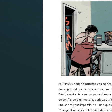
Pour mieux parler d'
Outcast
, commençons
nous apprend que ce premier numéro e
Dead
, avant même son passage chez l'im
de confiance d'un lectorat curieux et f
une apocalypse impossible ou une quelc
d'imagination, mais bel et bien de reveni