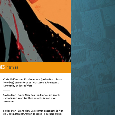
ÈVES
TOUT VOIR
Chris McKenna et Erik Sommers (Spider-Man : Brand
New Day) en renfort sur l'écriture de Avengers :
Doomsday et Secret Wars
Spider-Man : Brand New Day : en France, un succès
record aussi avec 3 millions d'entrées en une
semaine
Spider-Man : Brand New Day : comme attendu, le film
de Destin Daniel Cretton dépasse le milliard au box-