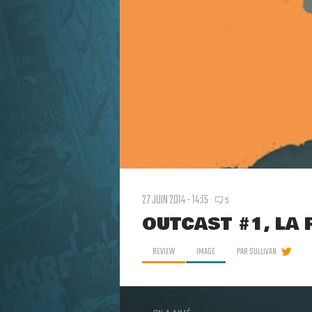
27 JUIN 2014 - 14:15
5
OUTCAST #1, LA 
REVIEW
IMAGE
PAR
SULLIVAN