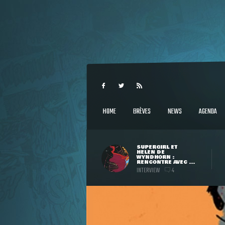
HOME
BRÈVES
NEWS
AGENDA
SUPERGIRL ET
HELEN DE
WYNDHORN :
RENCONTRE AVEC ...
INTERVIEW
4