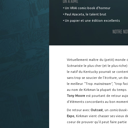
ON A AIMÉ
• Un VRAI comic-book d'horreur
• Paul Azaceta, le talent brut
• Un papier et une édition excellents
NOTRE NO
Virtuellement maître du (petit) monde 
Scénariste le plus cher (et le plus ric
le natif du Kentucky pourrait se content
sans trop se soucier de l'écriture, un 
le meilleur. "Trop
mainstream"
, "trop fac
au nom de Kirkman la plupart du temps. 
Tony Moore
est pourtant de retour aujou
d'éléments concordants au bon moment, 
De retour avec
Outcast
, un
comic-book
Expo
, Kirkman vient chasser ses vieux d
coeur de prouver qu'il peut faire parti