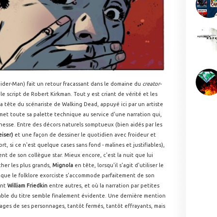
pider-Man) fait un retour fracassant dans le domaine du
creator-
le script de Robert Kirkman. Tout y est criant de vérité et les
a tête du scénariste de Walking Dead, appuyé ici par un artiste
i met toute sa palette technique au service d'une narration qui,
nesse. Entre des décors naturels somptueux (bien aidés par les
iser)
et une façon de dessiner le quotidien avec froideur et
rt, si ce n'est quelque cases sans fond - malines et justifiables),
nt de son collègue star. Mieux encore, c'est la nuit que lui
cher les plus grands,
Mignola
en tête, lorsqu'il s'agit d'utiliser le
a que le folklore exorciste s'accommode parfaitement de son
ent
William Friedkin
entre autres, et où la narration par petites
ble du titre semble finalement évidente. Une dernière mention
sages de ses personnages, tantôt fermés, tantôt effrayants, mais