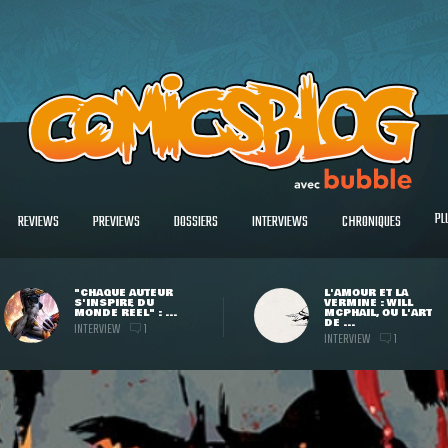
PL
REVIEWS
PREVIEWS
DOSSIERS
INTERVIEWS
CHRONIQUES
"CHAQUE AUTEUR
L'AMOUR ET LA
S'INSPIRE DU
VERMINE : WILL
MONDE RÉEL" : ...
MCPHAIL, OU L'ART
DE ...
INTERVIEW
1
INTERVIEW
1