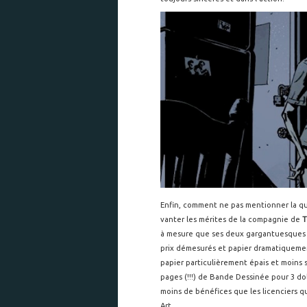
Enfin, comment ne pas mentionner la qua
vanter les mérites de la compagnie de
T
à mesure que ses deux gargantuesques c
prix démesurés et papier dramatiquement
papier particulièrement épais et moins 
pages (!!!) de Bande Dessinée pour 3 dol
moins de bénéfices que les licenciers 
Art.