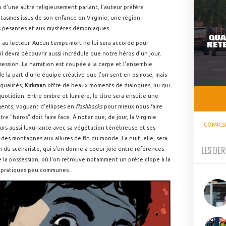
u d'une autre religieusement parlant, l'auteur préfère
tasmes issus de son enfance en Virginie, une région
s pesantes et aux mystères démoniaques.
QUA
RETE
 au lecteur. Aucun temps mort ne lui sera accordé pour
l devra découvrir aussi incrédule que notre héros d'un jour,
session. La narration est coupée à la cerpe et l'ensemble
de la part d'une équipe créative que l'on sent en osmose, mais
 qualités,
Kirkman
offre de beaux moments de dialogues, lui qui
 quotidien. Entre ombre et lumière, le titre sera ensuite une
igents, voguant d'ellipses en
flashbacks
pour mieux nous faire
e "héros" doit faire face. À noter que, de jour, la Virginie
COMICS
urs aussi luxuriante avec sa végétation ténébreuse et ses
des montagnes aux allures de fin du monde. La nuit, elle, sera
LES DER
on du scénariste, qui s'en donne à coeur joie entre références
 la possession, où l'on retrouve notamment un prête clope à la
es pratiques peu communes.