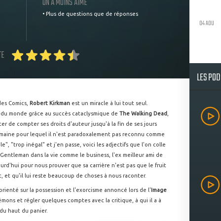
ON A MOINS AIMÉ
• Plus de questions que de réponses
04 AOU
TE
LES PO
des Comics,
Robert Kirkman
est un miracle à lui tout seul.
he) du monde grâce au succès cataclysmique de
The Walking Dead
,
er de compter ses droits d'auteur jusqu'à la fin de ses jours
domaine pour lequel il n'est paradoxalement pas reconnu comme
ile", "trop inégal" et j'en passe, voici les adjectifs que l'on colle
Gentleman dans la vie comme le business, l'ex meilleur ami de
rd'hui pour nous prouver que sa carrière n'est pas que le fruit
et qu'il lui reste beaucoup de choses à nous raconter.
orienté sur la possession et l'exorcisme annoncé lors de l'
Image
émons et régler quelques comptes avec la critique, à qui il a à
e du haut du panier.