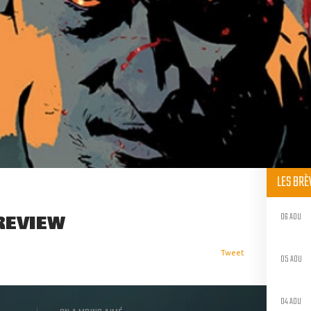
LES BR
06 AOU
REVIEW
Tweet
05 AOU
04 AOU