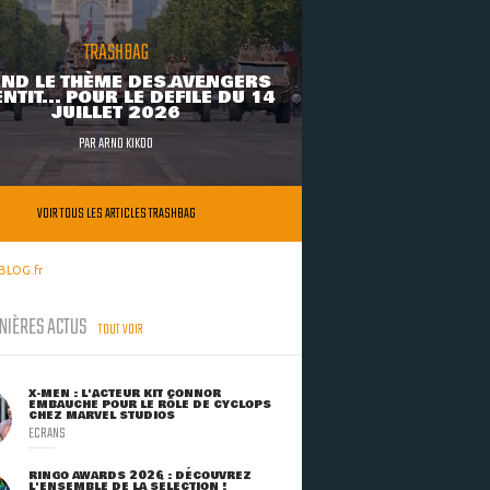
TRASHBAG
ND LE THÈME DES AVENGERS
NTIT... POUR LE DÉFILÉ DU 14
JUILLET 2026
PAR
ARNO KIKOO
VOIR TOUS LES ARTICLES TRASHBAG
BLOG.fr
NIÈRES ACTUS
TOUT VOIR
X-MEN : L'ACTEUR KIT CONNOR
EMBAUCHÉ POUR LE RÔLE DE CYCLOPS
CHEZ MARVEL STUDIOS
ECRANS
RINGO AWARDS 2026 : DÉCOUVREZ
L'ENSEMBLE DE LA SÉLECTION !