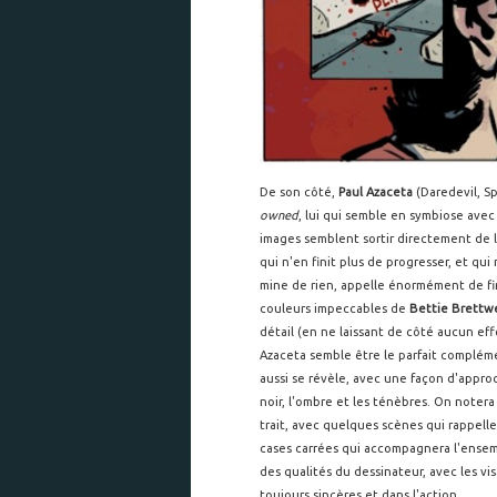
De son côté,
Paul Azaceta
(Daredevil, S
owned
, lui qui semble en symbiose avec 
images semblent sortir directement de l
qui n'en finit plus de progresser, et qu
mine de rien, appelle énormément de fi
couleurs impeccables de
Bettie Brettwe
détail (en ne laissant de côté aucun effo
Azaceta semble être le parfait compléme
aussi se révèle, avec une façon d'appro
noir, l'ombre et les ténèbres. On noter
trait, avec quelques scènes qui rappell
cases carrées qui accompagnera l'ensem
des qualités du dessinateur, avec les vi
toujours sincères et dans l'action.