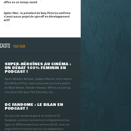
office en un temps record
Spider-Man : le président de Sony Pictures confirme
n'avoir aucun projet de spin-off en développement
actif
DCASTS
TOUT VOIR
SUPER-HÉROÏNES AU CINÉMA :
UN DÉBAT 100% FÉMININ EN
PODCAST !
Après Wonder Woman, Captain Marvel, et le récent
film Birds of Prey, mais aussi avec la venue proche
de Black Widow, Wonder Woman 1984 et un casting
très diversifié pour The Eternals, les ...
DC FANDOME : LE BILAN EN
PODCAST !
Au cours du weekend passé se tenait le DC
Fandome, premier évènement intégralement en
ligne et 100% consacré aux univers de DC, avec un
angle définitivement axé sur les adaptations