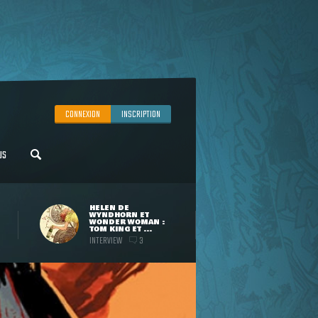
CONNEXION
INSCRIPTION
US
HELEN DE
WYNDHORN ET
WONDER WOMAN :
TOM KING ET ...
INTERVIEW
3