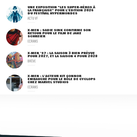
UNE EXPOSITION "LES SUPER-HÉROS À
LA FRANÇAISE" POUR L'ÉDITION 2026
DU FESTIVAL HYPERMONDES
ACTU VF
X-MEN : SADIE SINK CONFIRME SON
RETOUR POUR LE FILM DE JAKE
SCHREIER
ECRANS
X-MEN '97 : LA SAISON 3 BIEN PRÉVUE
POUR 2027, ET LA SAISON 4 POUR 2028
BRÈVE
X-MEN : L'ACTEUR KIT CONNOR
EMBAUCHÉ POUR LE RÔLE DE CYCLOPS
CHEZ MARVEL STUDIOS
ECRANS