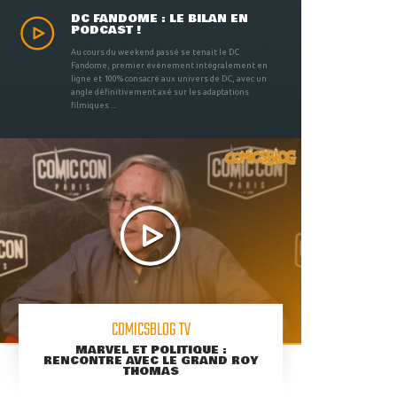
DC FANDOME : LE BILAN EN
PODCAST !
Au cours du weekend passé se tenait le DC
Fandome, premier évènement intégralement en
ligne et 100% consacré aux univers de DC, avec un
angle définitivement axé sur les adaptations
filmiques ...
COMICSBLOG TV
MARVEL ET POLITIQUE :
RENCONTRE AVEC LE GRAND ROY
THOMAS