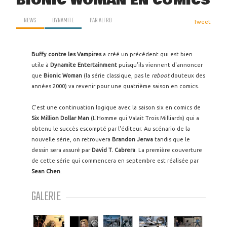
BIONIC WOMAN EN COMICS
NEWS
DYNAMITE
PAR
ALFRO
Tweet
Buffy contre les Vampires
a créé un précédent qui est bien
utile à
Dynamite Entertainment
puisqu'ils viennent d'annoncer
que
Bionic Woman
(la série classique, pas le
reboot
douteux des
années 2000) va revenir pour une quatrième saison en comics.
C'est une continuation logique avec la saison six en comics de
Six Million Dollar Man
(L'Homme qui Valait Trois Milliards) qui a
obtenu le succès escompté par l'éditeur. Au scénario de la
nouvelle série, on retrouvera
Brandon Jerwa
tandis que le
dessin sera assuré par
David T. Cabrera
. La première couverture
de cette série qui commencera en septembre est réalisée par
Sean Chen
.
GALERIE