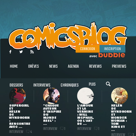
CONNEXION
INSCRIPTION
HOME
BRÈVES
NEWS
AGENDA
REVIEWS
PREVIEWS
PLUS
DOSSIERS
INTERVIEWS
CHRONIQUES
SUPERGIRL
"CHAQUE
L'AMOUR
HELEN
ET
AUTEUR
ET LA
DE
HELEN
S'INSPIRE
VERMINE
WYNDHORN
DE
DU
: WILL
ET
WYNDHORN
MONDE
MCPHAIL,
WONDER
:
RÉEL" :
OU L'ART
WOMAN :
RENCONTRE
...
DE ...
TOM
AVEC ...
KING ET
INTERVIEW
INTERVIEW
1
1
...
INTERVIEW
4
INTERVIEW
3