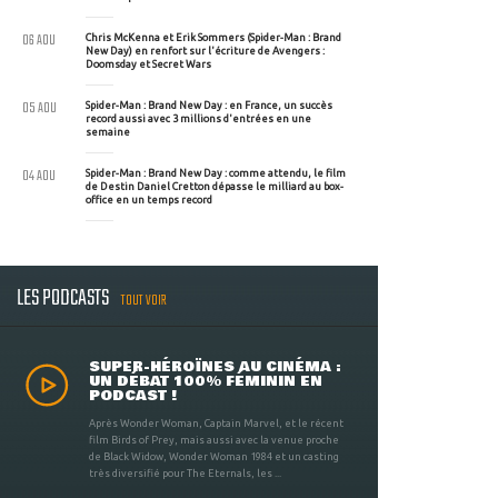
06 AOU
Chris McKenna et Erik Sommers (Spider-Man : Brand
New Day) en renfort sur l'écriture de Avengers :
Doomsday et Secret Wars
05 AOU
Spider-Man : Brand New Day : en France, un succès
record aussi avec 3 millions d'entrées en une
semaine
04 AOU
Spider-Man : Brand New Day : comme attendu, le film
de Destin Daniel Cretton dépasse le milliard au box-
office en un temps record
LES PODCASTS
TOUT VOIR
SUPER-HÉROÏNES AU CINÉMA :
UN DÉBAT 100% FÉMININ EN
PODCAST !
Après Wonder Woman, Captain Marvel, et le récent
film Birds of Prey, mais aussi avec la venue proche
de Black Widow, Wonder Woman 1984 et un casting
très diversifié pour The Eternals, les ...