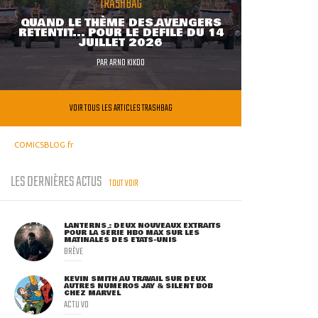
TRASHBAG
QUAND LE THÈME DES AVENGERS
RETENTIT... POUR LE DÉFILÉ DU 14
JUILLET 2026
PAR
ARNO KIKOO
VOIR TOUS LES ARTICLES TRASHBAG
COMICSBLOG.fr
LES DERNIÈRES ACTUS
TOUT VOIR
LANTERNS : DEUX NOUVEAUX EXTRAITS
POUR LA SÉRIE HBO MAX SUR LES
MATINALES DES ETATS-UNIS
BRÈVE
KEVIN SMITH AU TRAVAIL SUR DEUX
AUTRES NUMÉROS JAY & SILENT BOB
CHEZ MARVEL
ACTU VO