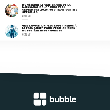
DC CÉLÈBRE LE CENTENAIRE DE LA
NAISSANCE DE JOE KUBERT EN
SEPTEMBRE 2026 AVEC TROIS SORTIES
SPÉCIALES
ACTU VO
UNE EXPOSITION "LES SUPER-HÉROS À
LA FRANÇAISE" POUR L'ÉDITION 2026
DU FESTIVAL HYPERMONDES
ACTU VF