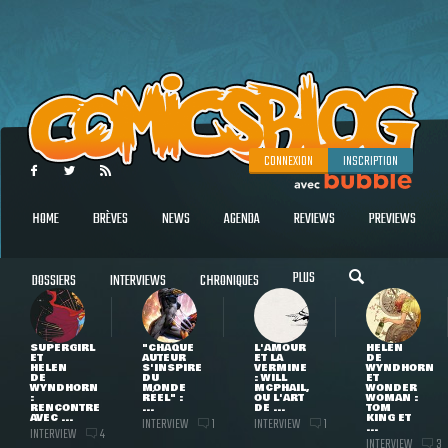
CONNEXION
INSCRIPTION
HOME
BRÈVES
NEWS
AGENDA
REVIEWS
PREVIEWS
PLUS
DOSSIERS
INTERVIEWS
CHRONIQUES
SUPERGIRL
"CHAQUE
L'AMOUR
HELEN
ET
AUTEUR
ET LA
DE
HELEN
S'INSPIRE
VERMINE
WYNDHORN
DE
DU
: WILL
ET
WYNDHORN
MONDE
MCPHAIL,
WONDER
:
RÉEL" :
OU L'ART
WOMAN :
RENCONTRE
...
DE ...
TOM
AVEC ...
KING ET
INTERVIEW
INTERVIEW
1
1
...
INTERVIEW
4
INTERVIEW
3