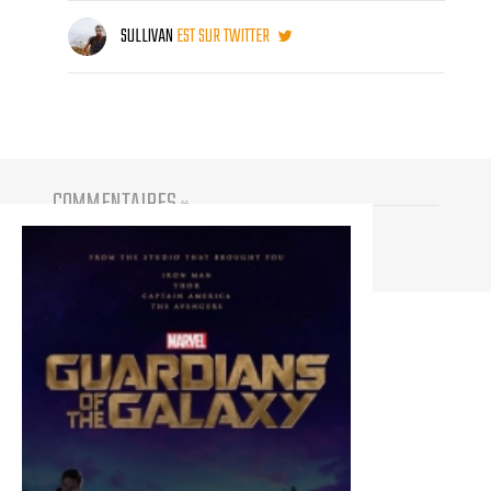
SULLIVAN
EST SUR TWITTER
COMMENTAIRES
(
0
)
Vous devez être connecté pour participer