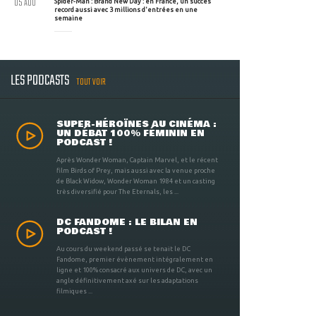
05 AOU
Spider-Man : Brand New Day : en France, un succès
record aussi avec 3 millions d'entrées en une
semaine
LES PODCASTS
TOUT VOIR
SUPER-HÉROÏNES AU CINÉMA :
UN DÉBAT 100% FÉMININ EN
PODCAST !
Après Wonder Woman, Captain Marvel, et le récent
film Birds of Prey, mais aussi avec la venue proche
de Black Widow, Wonder Woman 1984 et un casting
très diversifié pour The Eternals, les ...
DC FANDOME : LE BILAN EN
PODCAST !
Au cours du weekend passé se tenait le DC
Fandome, premier évènement intégralement en
ligne et 100% consacré aux univers de DC, avec un
angle définitivement axé sur les adaptations
filmiques ...