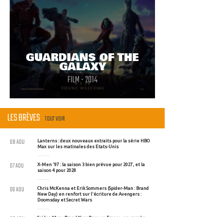
GUARDIANS OF THE
GALAXY
FILM - 2014
LES BRÈVES
TOUT VOIR
08 AOU
Lanterns : deux nouveaux extraits pour la série HBO
Max sur les matinales des Etats-Unis
07 AOU
X-Men '97 : la saison 3 bien prévue pour 2027, et la
saison 4 pour 2028
06 AOU
Chris McKenna et Erik Sommers (Spider-Man : Brand
New Day) en renfort sur l'écriture de Avengers :
Doomsday et Secret Wars