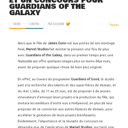
ET UN CONCOURS POUR
GUARDIANS OF THE
GALAXY
NEWS
CINÉMA
PAR
SULLIVAN
Tweet
Alors que le film de
James Gunn
est aux portes de son montage
final,
Marvel Studios
fait monter la pression une fois de plus
avec
Guardians of the Galaxy
, dans un premier temps avec une
featurette
qui offre quelques images plus ou moins déjà vues,
avant de proposer quelque chose de bien plus original.
En effet, au travers du programme
Guardians of Good
, le studio
part à la recherche des talents et des super-héros de demain, et
du réel. L'idée, du 11 au 29 Juin, est de proposer à de jeunes
innovateurs d'envoyer leurs projets à la production du film, qui
invitera les meilleurs d'entre eux à Hollywood, en plus de leur
proposer de se connecter aux autres faiseurs de demain, pour
accélérer la gestation de leurs projets bienfaisants.
Évidemment, l'importance et la réussite du concours ne
dépendra que de l'implication de
Marvel Studios
, qui tient une