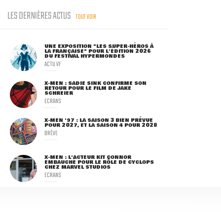
LES DERNIÈRES ACTUS
TOUT VOIR
UNE EXPOSITION "LES SUPER-HÉROS À
LA FRANÇAISE" POUR L'ÉDITION 2026
DU FESTIVAL HYPERMONDES
ACTU VF
X-MEN : SADIE SINK CONFIRME SON
RETOUR POUR LE FILM DE JAKE
SCHREIER
ECRANS
X-MEN '97 : LA SAISON 3 BIEN PRÉVUE
POUR 2027, ET LA SAISON 4 POUR 2028
BRÈVE
X-MEN : L'ACTEUR KIT CONNOR
EMBAUCHÉ POUR LE RÔLE DE CYCLOPS
CHEZ MARVEL STUDIOS
ECRANS