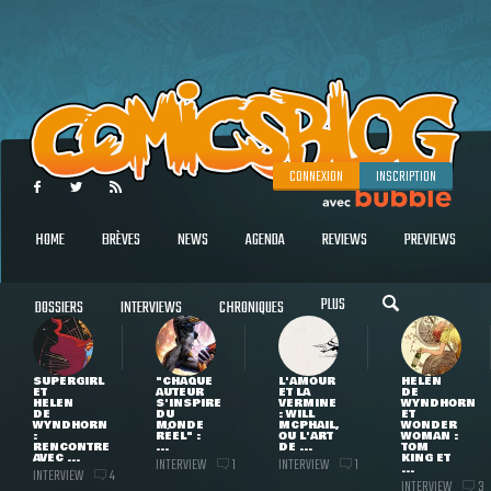
CONNEXION
INSCRIPTION
HOME
BRÈVES
NEWS
AGENDA
REVIEWS
PREVIEWS
PLUS
DOSSIERS
INTERVIEWS
CHRONIQUES
SUPERGIRL
"CHAQUE
L'AMOUR
HELEN
ET
AUTEUR
ET LA
DE
HELEN
S'INSPIRE
VERMINE
WYNDHORN
DE
DU
: WILL
ET
WYNDHORN
MONDE
MCPHAIL,
WONDER
:
RÉEL" :
OU L'ART
WOMAN :
RENCONTRE
...
DE ...
TOM
AVEC ...
KING ET
INTERVIEW
INTERVIEW
1
1
...
INTERVIEW
4
INTERVIEW
3