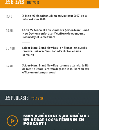
LES BRÈVES
TOUT VOIR
14:40
X-Men '97 : la saison 3 bien prévue pour 2027, et la
saison 4 pour 2028
06 AOU
Chris McKenna et Erik Sommers (Spider-Man : Brand
New Day) en renfort sur l'écriture de Avengers :
Doomsday et Secret Wars
05 AOU
Spider-Man : Brand New Day : en France, un succès
record aussi avec 3 millions d'entrées en une
semaine
04 AOU
Spider-Man : Brand New Day : comme attendu, le film
de Destin Daniel Cretton dépasse le milliard au box-
office en un temps record
LES PODCASTS
TOUT VOIR
SUPER-HÉROÏNES AU CINÉMA :
UN DÉBAT 100% FÉMININ EN
PODCAST !