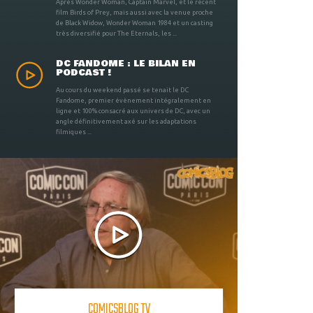
Après Wonder Woman, Captain Marvel, et le récent
film Birds of Prey, mais aussi avec la venue proche
de Black Widow, Wonder Woman 1984 et un casting
très diversifié pour The Eternals, les ...
DC FANDOME : LE BILAN EN
PODCAST !
Au cours du weekend passé se tenait le DC
Fandome, premier évènement intégralement en
ligne et 100% consacré aux univers de DC, avec un
angle définitivement axé sur les adaptations
filmiques ...
COMICSBLOG TV