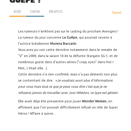
GUÊPE ?
NEWS
CINÉMA
PAR
APTEIS
Tweet
Les rumeurs n'arrêtent pas sur le casting du prochain Avengers !
La rumeur du jour concerne
La Guêpe
, qui pourrait revenir à
l'actrice brésilienne
Morena Baccarin
.
Vous avez pu voir cette dernière notamment dans le remake de
"V" en 2009, dans la saison 10 de la défunte Stargate SG-1, et de
nombreux guest dans d'autres séries ("crazy eyes" dans Hot I
Met, c'était elle...).
Cette dernière n'a rien confirmé, mais n'a pas démenti non plus
se contentant de dire :
«Je voudrais avoir plus d'informations
pour vous mais tout ce que je peux vous dire c'est que je ne
refuserai jamais de travailler avec Joss Whedon, ce type est génial».
Elle avait déjà été pressentie pour jouer
Wonder Woman
, en
affirmant que l'on pouvait difficilement refusé un rôle de Super
Héros ! Affaire à suivre...