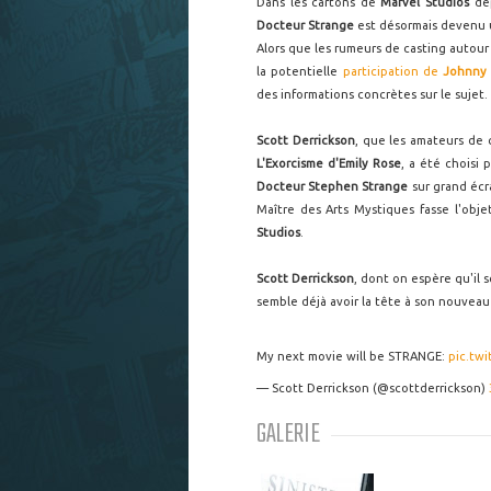
Dans les cartons de
Marvel Studios
dep
Docteur Strange
est désormais devenu u
Alors que les rumeurs de casting autour
la potentielle
participation de
Johnny
des informations concrètes sur le sujet.
Scott Derrickson
, que les amateurs de 
L'Exorcisme d'Emily Rose
, a été choisi 
Docteur Stephen Strange
sur grand écr
Maître des Arts Mystiques fasse l'obj
Studios
.
Scott Derrickson
, dont on espère qu'il 
semble déjà avoir la tête à son nouveau
My next movie will be STRANGE:
pic.tw
— Scott Derrickson (@scottderrickson)
GALERIE