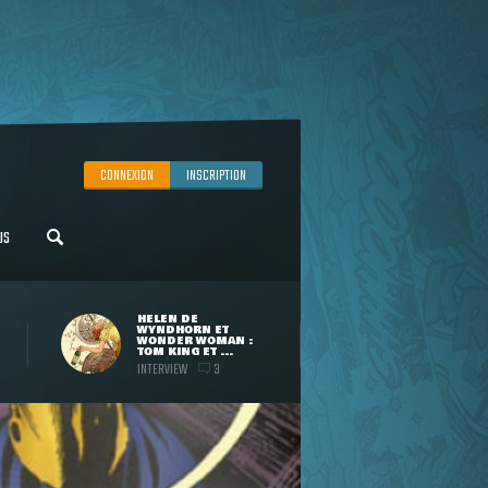
CONNEXION
INSCRIPTION
US
HELEN DE
WYNDHORN ET
WONDER WOMAN :
TOM KING ET ...
INTERVIEW
3