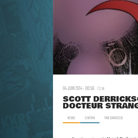
04 JUIN 2014 - 00:56
18
SCOTT DERRICKS
DOCTEUR STRAN
NEWS
CINÉMA
PAR
DARKSEID