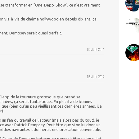
film se transformer en "One-Depp-Show", ce n'est vraiment
n vis-à-vis du cinéma hollywoodien depuis dix ans, ça
ent, Dempsey serait quasi parfait.
05 JUIN 2014
05 JUIN 2014
y Depp de la tournure grotesque que prend sa
nées, ça serait fantastique.. En plus il a de bonnes
ique (bien qu'un peu vieillissant ces dernières années, il a
r).
 un fan du travail de l'acteur (mais alors pas du tout), je
e avec Patrick Dempsey. Peut être que si on lui donnait
médies navrantes il donnerait une prestation convenable.
Faute de l'avoir en batman, ça pourrait être un beau lot