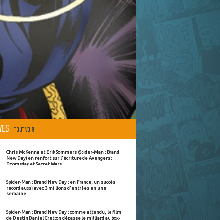
ÈVES
TOUT VOIR
Chris McKenna et Erik Sommers (Spider-Man : Brand
New Day) en renfort sur l'écriture de Avengers :
Doomsday et Secret Wars
Spider-Man : Brand New Day : en France, un succès
record aussi avec 3 millions d'entrées en une
semaine
Spider-Man : Brand New Day : comme attendu, le film
de Destin Daniel Cretton dépasse le milliard au box-