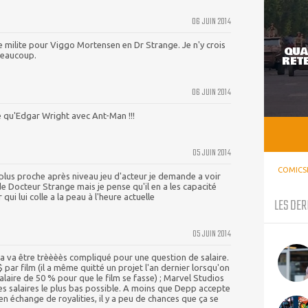
06 JUIN 2014
je milite pour Viggo Mortensen en Dr Strange. Je n'y crois
QUA
beaucoup.
RETE
06 JUIN 2014
e qu'Edgar Wright avec Ant-Man !!!
05 JUIN 2014
COMICS
lus proche après niveau jeu d'acteur je demande a voir
e Docteur Strange mais je pense qu'il en a les capacité
i lui colle a la peau à l'heure actuelle
LES DER
05 JUIN 2014
a va être trèèèès compliqué pour une question de salaire.
par film (il a même quitté un projet l'an dernier lorsqu'on
laire de 50 % pour que le film se fasse) ; Marvel Studios
es salaires le plus bas possible. A moins que Depp accepte
n échange de royalities, il y a peu de chances que ça se