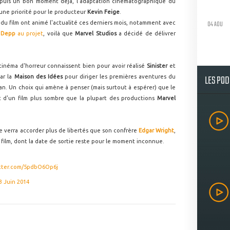
uis un bon moment déjà, l'adaptation cinématographique du
ne priorité pour le producteur
Kevin Feige
.
04 AOU
 du film ont animé l'actualité ces derniers mois, notamment avec
 Depp
au projet
, voilà que
Marvel Studios
a décidé de délivrer
cinéma d'horreur connaissent bien pour avoir réalisé
Sinister
et
LES PO
par la
Maison des Idées
pour diriger les premières aventures du
an. Un choix qui amène à penser (mais surtout à espérer) que le
et d'un film plus sombre que la plupart des productions
Marvel
se verra accorder plus de libertés que son confrère
Edgar Wright
,
 film, dont la date de sortie reste pour le moment inconnue.
itter.com/5pdbO6Op6j
3 Juin 2014