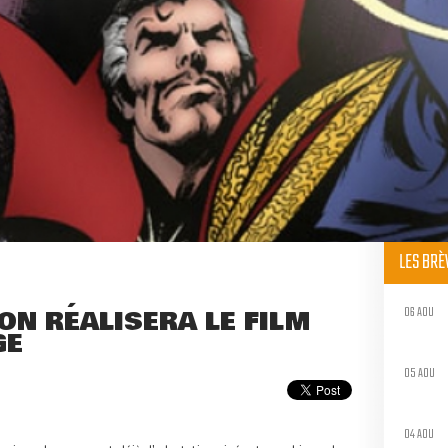
LES BR
06 AOU
ON RÉALISERA LE FILM
GE
05 AOU
04 AOU