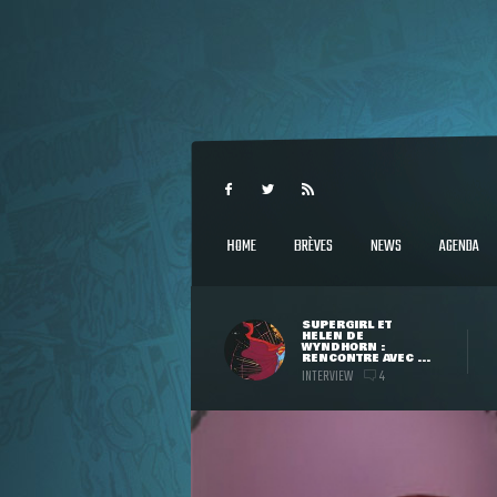
HOME
BRÈVES
NEWS
AGENDA
SUPERGIRL ET
HELEN DE
WYNDHORN :
RENCONTRE AVEC ...
INTERVIEW
4