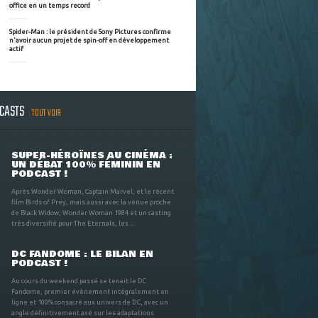
office en un temps record
Spider-Man : le président de Sony Pictures confirme
n'avoir aucun projet de spin-off en développement
actif
DCASTS
TOUT VOIR
SUPER-HÉROÏNES AU CINÉMA :
UN DÉBAT 100% FÉMININ EN
PODCAST !
Après Wonder Woman, Captain Marvel, et le récent
film Birds of Prey, mais aussi avec la venue proche
de Black Widow, Wonder Woman 1984 et un casting
très diversifié pour The Eternals, les ...
DC FANDOME : LE BILAN EN
PODCAST !
Au cours du weekend passé se tenait le DC
Fandome, premier évènement intégralement en
ligne et 100% consacré aux univers de DC, avec un
angle définitivement axé sur les adaptations