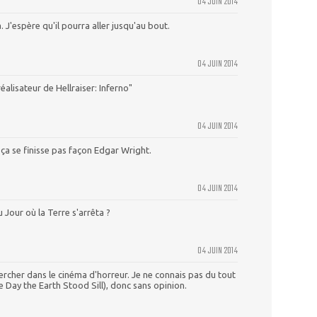
04 JUIN 2014
a. J'espère qu'il pourra aller jusqu'au bout.
04 JUIN 2014
réalisateur de Hellraiser: Inferno"
04 JUIN 2014
 ça se finisse pas façon Edgar Wright.
04 JUIN 2014
 Jour où la Terre s'arrêta ?
04 JUIN 2014
ercher dans le cinéma d'horreur. Je ne connais pas du tout
e Day the Earth Stood Sill), donc sans opinion.