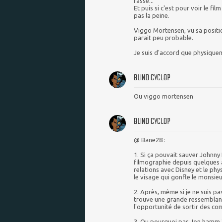
fasse...
Et puis si c'est pour voir le 
pas la peine.
Viggo Mortensen, vu sa positio
parait peu probable.
Je suis d'accord que physiquem
BLIND CYCLOP
Ou viggo mortensen
BLIND CYCLOP
@ Bane28 :
1. Si ça pouvait sauver Johnn
filmographie depuis quelques an
relations avec Disney et le phys
le visage qui gonfle le monsieu
2. Après, même si je ne suis pas
trouve une grande ressemblanc
l'opportunité de sortir des co
3. Ou pourquoi pas Jon hamm ? 