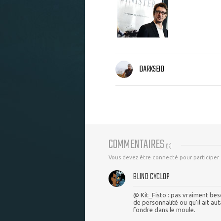
DARKSEID
COMMENTAIRES
(
18
)
Vous devez être connecté pour participer
BLIND CYCLOP
@ Kit_Fisto : pas vraiment bes
de personnalité ou qu'il ait au
fondre dans le moule.