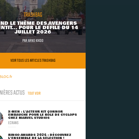
TRASHBAG
ND LE THÈME DES AVENGERS
NTIT... POUR LE DÉFILÉ DU 14
JUILLET 2026
PAR
ARNO KIKOO
VOIR TOUS LES ARTICLES TRASHBAG
BLOG.fr
NIÈRES ACTUS
TOUT VOIR
X-MEN : L'ACTEUR KIT CONNOR
EMBAUCHÉ POUR LE RÔLE DE CYCLOPS
CHEZ MARVEL STUDIOS
ECRANS
RINGO AWARDS 2026 : DÉCOUVREZ
L'ENSEMBLE DE LA SÉLECTION !