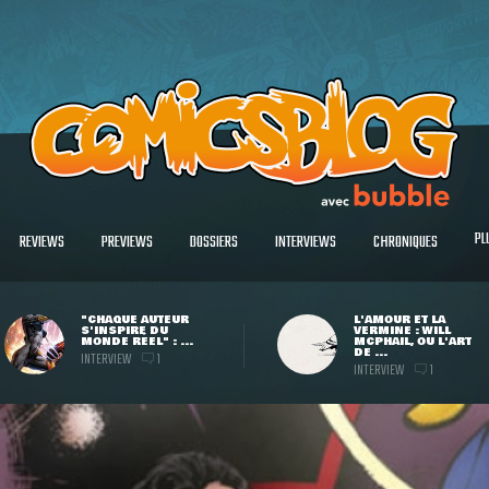
PL
REVIEWS
PREVIEWS
DOSSIERS
INTERVIEWS
CHRONIQUES
"CHAQUE AUTEUR
L'AMOUR ET LA
S'INSPIRE DU
VERMINE : WILL
MONDE RÉEL" : ...
MCPHAIL, OU L'ART
DE ...
INTERVIEW
1
INTERVIEW
1