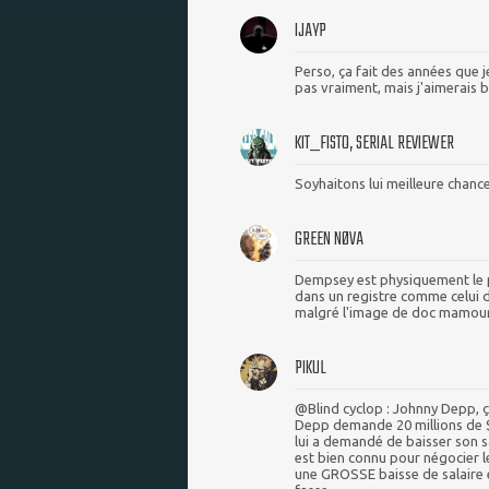
IJAYP
Perso, ça fait des années que 
pas vraiment, mais j'aimerais 
KIT_FISTO, SERIAL REVIEWER
Soyhaitons lui meilleure chanc
GREEN NØVA
Dempsey est physiquement le p
dans un registre comme celui d
malgré l'image de doc mamour qu
PIKUL
@Blind cyclop : Johnny Depp, ç
Depp demande 20 millions de $ 
lui a demandé de baisser son sa
est bien connu pour négocier l
une GROSSE baisse de salaire e