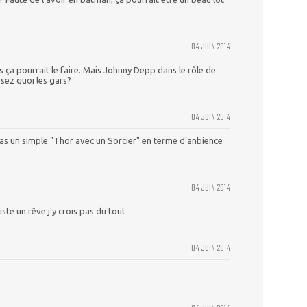
04 JUIN 2014
 ça pourrait le faire. Mais Johnny Depp dans le rôle de
sez quoi les gars?
04 JUIN 2014
pas un simple "Thor avec un Sorcier" en terme d'anbience
04 JUIN 2014
te un rêve j'y crois pas du tout
04 JUIN 2014