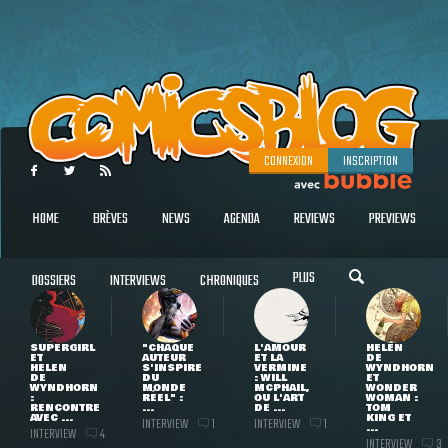
CONNEXION
INSCRIPTION
HOME
BRÈVES
NEWS
AGENDA
REVIEWS
PREVIEWS
PLUS
DOSSIERS
INTERVIEWS
CHRONIQUES
SUPERGIRL
"CHAQUE
L'AMOUR
HELEN
ET
AUTEUR
ET LA
DE
HELEN
S'INSPIRE
VERMINE
WYNDHORN
DE
DU
: WILL
ET
WYNDHORN
MONDE
MCPHAIL,
WONDER
:
RÉEL" :
OU L'ART
WOMAN :
RENCONTRE
...
DE ...
TOM
AVEC ...
KING ET
INTERVIEW
INTERVIEW
1
1
...
INTERVIEW
4
INTERVIEW
3