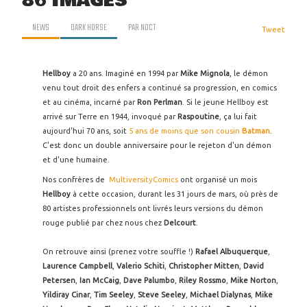
86 IMAGES
NEWS
DARK HORSE
PAR
NOCT
Tweet
Hellboy
a 20 ans. Imaginé en 1994 par
Mike Mignola
, le démon
venu tout droit des enfers a continué sa progression, en comics
et au cinéma, incarné par
Ron Perlman
. Si le jeune Hellboy est
arrivé sur Terre en 1944, invoqué par
Raspoutine
, ça lui fait
aujourd'hui 70 ans, soit
5 ans de moins que son cousin
Batman
.
C'est donc un double anniversaire pour le rejeton d'un démon
et d'une humaine.
Nos confrères de
MultiversityComics
ont organisé un mois
Hellboy
à cette occasion, durant les 31 jours de mars, où près de
80 artistes professionnels ont livrés leurs versions du démon
rouge publié par chez nous chez
Delcourt
.
On retrouve ainsi
(prenez votre souffle !)
Rafael Albuquerque
,
Laurence Campbell
,
Valerio Schiti
,
Christopher Mitten
,
David
Petersen
,
Ian McCaig
,
Dave Palumbo
,
Riley Rossmo
,
Mike Norton
,
Yildiray Cinar
,
Tim Seeley
,
Steve Seeley
,
Michael Dialynas
,
Mike