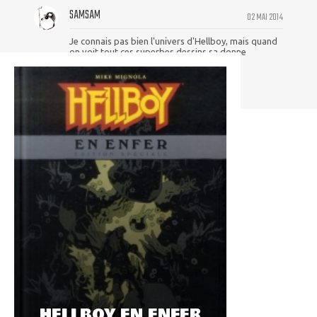
SAMSAM
02 MAI 2014
Je connais pas bien l'univers d'Hellboy, mais quand
on voit tout ces superbes dessins sa donne
vraiment envie de s'y plonger !!
HELLBOY EN ENFER