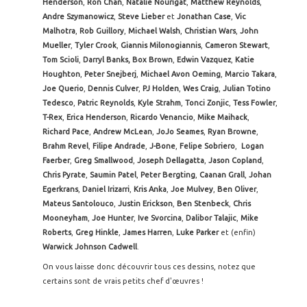
Henderson
,
Ron Chan
,
Natalie Nourigat
,
Matthew Reynolds
,
Andre Szymanowicz
,
Steve Lieber
et
Jonathan Case
,
Vic
Malhotra
,
Rob Guillory
,
Michael Walsh
,
Christian Wars
,
John
Mueller
,
Tyler Crook
,
Giannis Milonogiannis
,
Cameron Stewart
,
Tom Scioli
,
Darryl Banks,
Box Brown
,
Edwin Vazquez
,
Katie
Houghton
,
Peter Snejberj
,
Michael Avon Oeming
,
Marcio Takara
,
Joe Querio
,
Dennis Culver
,
PJ Holden
,
Wes Craig
,
Julian Totino
Tedesco
,
Patric Reynolds
,
Kyle Strahm
,
Tonci Zonjic
,
Tess Fowler
,
T-Rex
,
Erica Henderson
,
Ricardo Venancio
,
Mike Maihack
,
Richard Pace
,
Andrew McLean
,
JoJo Seames
,
Ryan Browne
,
Brahm Revel
,
Filipe Andrade
,
J-Bone
,
Felipe Sobriero
,
Logan
Faerber
,
Greg Smallwood
,
Joseph Dellagatta
,
Jason Copland
,
Chris Pyrate
,
Saumin Patel
,
Peter Bergting
,
Caanan Grall
,
Johan
Egerkrans
,
Daniel Irizarri
,
Kris Anka
,
Joe Mulvey
,
Ben Oliver
,
Mateus Santolouco
,
Justin Erickson
,
Ben Stenbeck
,
Chris
Mooneyham
,
Joe Hunter
,
Ive Svorcina
,
Dalibor Talajic
,
Mike
Roberts
,
Greg Hinkle
,
James Harren
,
Luke Parker
et (enfin)
Warwick Johnson Cadwell
.
On vous laisse donc découvrir tous ces dessins, notez que
certains sont de vrais petits chef d'œuvres !