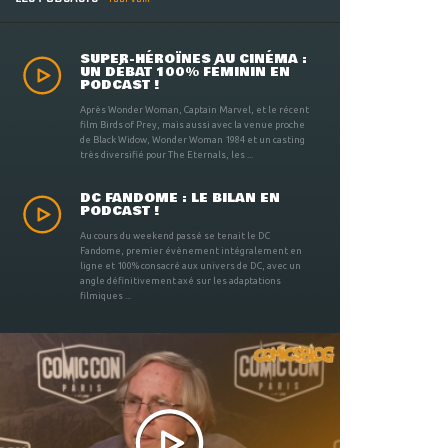
SUPER-HÉROÏNES AU CINÉMA :
UN DÉBAT 100% FÉMININ EN
PODCAST !
Après Wonder Woman, Captain Marvel, et le récent
film Birds of Prey, mais aussi avec la venue proche
de Black Widow, Wonder Woman 1984 et un casting
très diversifié pour The Eternals, les ...
DC FANDOME : LE BILAN EN
PODCAST !
Au cours du weekend passé se tenait le DC
Fandome, premier évènement intégralement en
ligne et 100% consacré aux univers de DC, avec un
angle définitivement axé sur les adaptations
filmiques ...