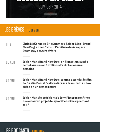
COMICS - 2014
LES BRÈVES
TOUT VOIR
11:19
Chris McKenna et Erik Sommers (Spider-Man : Brand
New Day) en renfort sur l'écriture de Avengers :
Doomsday et Secret Wars
05 AOU
Spider-Man : Brand New Day : en France, un succès
record aussi avec 3 millions d'entrées en une
semaine
04 AOU
Spider-Man : Brand New Day : comme attendu, le film
de Destin Daniel Cretton dépasse le milliard au box-
office en un temps record
04 AOU
Spider-Man : le président de Sony Pictures confirme
n'avoir aucun projet de spin-off en développement
actif
LES PODCASTS
TOUT VOIR