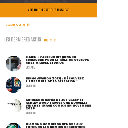
VOIR TOUS LES ARTICLES TRASHBAG
COMICSBLOG.fr
LES DERNIÈRES ACTUS
TOUT VOIR
X-MEN : L'ACTEUR KIT CONNOR
EMBAUCHÉ POUR LE RÔLE DE CYCLOPS
CHEZ MARVEL STUDIOS
ECRANS
RINGO AWARDS 2026 : DÉCOUVREZ
L'ENSEMBLE DE LA SÉLECTION !
ACTU VO
AUTOMATIC KAFKA DE JOE CASEY ET
ASHLEY WOOD TROUVE UNE NOUVELLE
VIE CHEZ IMAGE COMICS EN NOVEMBRE
2026
ACTU VO
DIAMOND COMICS VA RENDRE AUX
ÉDITEURS LES COMICS SÉQUESTRÉS