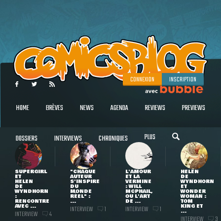
CONNEXION
INSCRIPTION
HOME
BRÈVES
NEWS
AGENDA
REVIEWS
PREVIEWS
PLUS
DOSSIERS
INTERVIEWS
CHRONIQUES
SUPERGIRL
"CHAQUE
L'AMOUR
HELEN
ET
AUTEUR
ET LA
DE
HELEN
S'INSPIRE
VERMINE
WYNDHORN
DE
DU
: WILL
ET
WYNDHORN
MONDE
MCPHAIL,
WONDER
:
RÉEL" :
OU L'ART
WOMAN :
RENCONTRE
...
DE ...
TOM
AVEC ...
KING ET
INTERVIEW
INTERVIEW
1
1
...
INTERVIEW
4
INTERVIEW
3