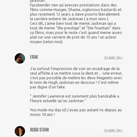
jackman .
Fassbender rien qu'avecses prestations dans des
films comme Hunger, Shame, inglorious bastards et
plus recement 12 years a slave pourris literalement
la carrière entiere de Jackman ( a mon sens ).
Ceci dit, j'aime bien tout de meme Jackman qui a
tout de meme "the prestige" et "the fountain" dans
sa filmo, mais pour le reste c'est quand meme assez
plat sur une carriere de pret de 15 ans ! un acteur
moyen (selon moi).
ERAK
03 AVRIL 2014
J'ai surtout l'impression de voir un recadrage de la
seul affiche à se mettre sous la dent et ... Une erreur,
c'est pas possible de mettre les deux Magneto avec
le nom de Hugh Jackman en dessous ! C'est même
pas digne d'un fake.
" Jennifer Lawrence est surement plus banckable a
l'heure actuelle qu'un Jackman "
You made my day xD j'avais pas autant ris depuis au
moins 10 ans !
ROBB STARK
03 AVRIL 2014