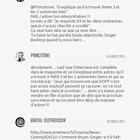
@Princetone, "il explique qu'il a trouvé Xmen 3 et
les 2 wolverine bien"
Mdr, j'adore ton interprétation !!!
Le mec a dit :"je respecte X3 et les deux wolverines
que je n'ai pas cherché a occulté"
Ça veut bien dire ce que ça veut dire ...
Ta haine te fait perdre toute objectivité, Singer
Bashing quand tu nous tiens ...
PRINCETONE
04 AVRIL 2014
absolument ... sauf que l'interview est complète
dans le magazine et où il explique entre autres qu'il
a trouvé X-MEN 3 et les 2 wolverines biens et qui se
conclut par :"ceux qui trouveront que DOFP n'est
pas assez explosif peuvent se rassurer: on va tout
faire péter dans le prochain." ... donc y a mieux pour
vendre un film d'action que de dire que le prochain
sera mieux et qu'on peut être déçu du manque
d'action !!!
BRUTAL DESTR0Y333R
03 AVRIL 2014
http://www.premiere.fr/Cinema/News-
Cinema/EXCLU-Comment-Bryan-Singer-a-t-il-fait-