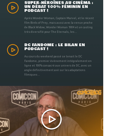
SUPER-HÉROÏNES AU CINÉMA :
UN DÉBAT 100% FÉMININ EN
PODCAST !
Après Wonder Woman, Captain Marvel, et le récent
film Birds of Prey, mais aussi avec la venue proche
de Black Widow, Wonder Woman 1984 et un casting
très diversifié pour The Eternals, les ...
DC FANDOME : LE BILAN EN
PODCAST !
Au cours du weekend passé se tenait le DC
Fandome, premier évènement intégralement en
ligne et 100% consacré aux univers de DC, avec un
angle définitivement axé sur les adaptations
filmiques ...