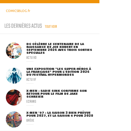
COMICSBLOG.fr
LES DERNIÈRES ACTUS
TOUT VOIR
DC CÉLÈBRE LE CENTENAIRE DE LA
NAISSANCE DE JOE KUBERT EN
SEPTEMBRE 2026 AVEC TROIS SORTIES
SPÉCIALES
ACTU VO
UNE EXPOSITION "LES SUPER-HÉROS À
LA FRANÇAISE" POUR L'ÉDITION 2026
DU FESTIVAL HYPERMONDES
ACTU VF
X-MEN : SADIE SINK CONFIRME SON
RETOUR POUR LE FILM DE JAKE
SCHREIER
ECRANS
X-MEN '97 : LA SAISON 3 BIEN PRÉVUE
POUR 2027, ET LA SAISON 4 POUR 2028
BRÈVE