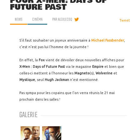
POUR X-MEN: DAYS OF
FUTURE PAST
NEWS
CINÉMA
PAR
ALEXLECOQ
Tweet
S'il faut souhaiter un joyeux anniversaire à
Michael Fassbender
,
c'est n'est pas lui l'homme de la journée !
En effet, la
Fox
vient de dévoiler deux nouvelles affiches pour
X-Men : Days of Future Past
via le magazine
Empire
et bien que
celles-ci mettent à l'honneur les
Magneto
(s),
Wolverine
et
Mystique
, seul
Hugh Jackman
n'est mentionné.
Pas sympa pour les copains que l'on verra réunis le 21 mai
prochain dans les salles !
GALERIE