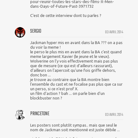
pour-reunir-toutes-les-stars-des-films-X-Men-
dans-Days-of-Future-Past-3971732
C'est de cette interview dont tu parles ?
SERGIO
03 AVRIL 2014
Jackman hyper mis en avant dans la BA ??? on a pas
du voir la meme !
le perso le plus mis en avant dans la BA c'est quand
meme largement Xavier (le jeune et le vieux).
Wolverine on l'y vois effectivement mais pas plus
que de mesure (ce qui est d'ailleurs rassurant),
d'ailleurs on l'apercoit qu'une fois griffe dehors,
donc bon ...
je trouve au contraire que la BA montre bien
l'ensemble du cast et ne focalise pas plus que ca sur
un perso, si ce n'est prof X.
un film d'action ? bah ... on parle bien d'un
blockbuster non ?
PRINCETONE
03 AVRIL 2014
Les posters sont plutôt sympas.. mais que seul le
nom de Jackman soit mentionné est juste débile ...