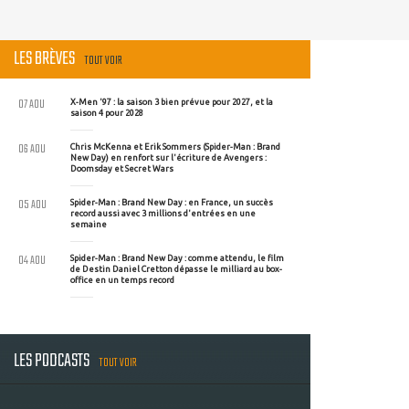
LES BRÈVES
TOUT VOIR
07 AOU
X-Men '97 : la saison 3 bien prévue pour 2027, et la
saison 4 pour 2028
06 AOU
Chris McKenna et Erik Sommers (Spider-Man : Brand
New Day) en renfort sur l'écriture de Avengers :
Doomsday et Secret Wars
05 AOU
Spider-Man : Brand New Day : en France, un succès
record aussi avec 3 millions d'entrées en une
semaine
04 AOU
Spider-Man : Brand New Day : comme attendu, le film
de Destin Daniel Cretton dépasse le milliard au box-
office en un temps record
LES PODCASTS
TOUT VOIR