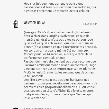
Heu si artistiquement parlant je pense que
Fassbander est bien plus reconnu que Jackman, qui
n'est pas forcément un mauvais acteur cela dit.
#SNYDER-NOLAN
03 AVRIL 2014
@sergio : Ce n'est pas parce que Hugh Jackman
était à chier dans Origins: Wolverine, et que de
manière général ce n'est pas avec ce personnage
qu'il sort ce qu'il a de mieux, que c'est un mauvais
acteur (c'est comme ça que j'interprète tes propos).
Au contraire, il a quand même été nommé aux
Oscars pour Les Misérables, alors que 95% de sa
performance c'est...du chant!
Fassbender n'est absolument pas plus reconnu que
Jackman artistiquement parlant, au contraire, Hugh
a eu une carrière assez importante sur les planches.
McKellen est sûrement plus reconnu que Jackman,
je te l'accorde.
Jennifer Lawrence n'est pas plus bankable que
Jackman : pour preuve, elle a eu beaucoup moins de
premiers rôles proportionnellement à HJ qui est le
plus souvent en tête d'affiche. Et elle este encore,
malgré son Oscar, moins connue que "le mec qui
joue Wolverine".