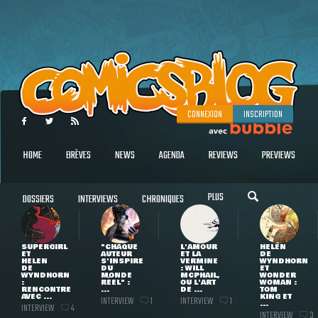
CONNEXION
INSCRIPTION
HOME
BRÈVES
NEWS
AGENDA
REVIEWS
PREVIEWS
PLUS
DOSSIERS
INTERVIEWS
CHRONIQUES
SUPERGIRL
"CHAQUE
L'AMOUR
HELEN
ET
AUTEUR
ET LA
DE
HELEN
S'INSPIRE
VERMINE
WYNDHORN
DE
DU
: WILL
ET
WYNDHORN
MONDE
MCPHAIL,
WONDER
:
RÉEL" :
OU L'ART
WOMAN :
RENCONTRE
...
DE ...
TOM
AVEC ...
KING ET
INTERVIEW
INTERVIEW
1
1
...
INTERVIEW
4
INTERVIEW
3