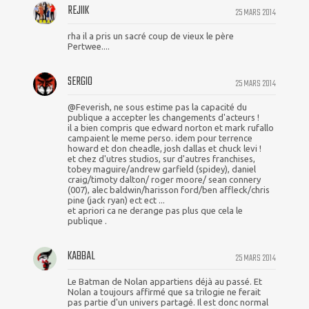
REJIIK
25 MARS 2014
rha il a pris un sacré coup de vieux le père
Pertwee....
SERGIO
25 MARS 2014
@Feverish, ne sous estime pas la capacité du
publique a accepter les changements d'acteurs !
il a bien compris que edward norton et mark rufallo
campaient le meme perso. idem pour terrence
howard et don cheadle, josh dallas et chuck levi !
et chez d'utres studios, sur d'autres franchises,
tobey maguire/andrew garfield (spidey), daniel
craig/timoty dalton/ roger moore/ sean connery
(007), alec baldwin/harisson ford/ben affleck/chris
pine (jack ryan) ect ect ...
et apriori ca ne derange pas plus que cela le
publique .
KABBAL
25 MARS 2014
Le Batman de Nolan appartiens déjà au passé. Et
Nolan a toujours affirmé que sa trilogie ne ferait
pas partie d'un univers partagé. Il est donc normal