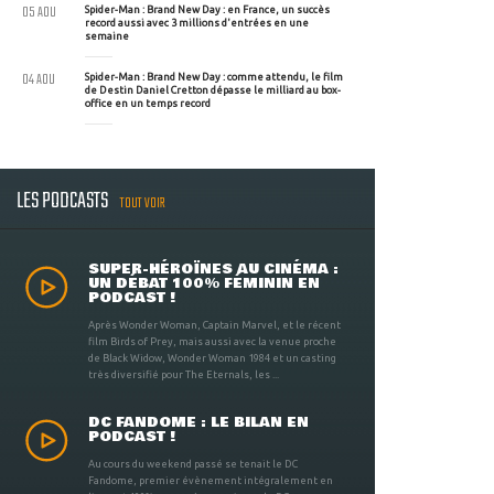
05 AOU
Spider-Man : Brand New Day : en France, un succès
record aussi avec 3 millions d'entrées en une
semaine
04 AOU
Spider-Man : Brand New Day : comme attendu, le film
de Destin Daniel Cretton dépasse le milliard au box-
office en un temps record
LES PODCASTS
TOUT VOIR
SUPER-HÉROÏNES AU CINÉMA :
UN DÉBAT 100% FÉMININ EN
PODCAST !
Après Wonder Woman, Captain Marvel, et le récent
film Birds of Prey, mais aussi avec la venue proche
de Black Widow, Wonder Woman 1984 et un casting
très diversifié pour The Eternals, les ...
DC FANDOME : LE BILAN EN
PODCAST !
Au cours du weekend passé se tenait le DC
Fandome, premier évènement intégralement en