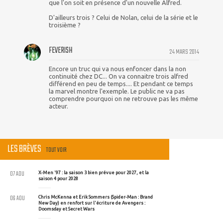
que l'on soit en présence d'un nouvelle Alfred.
D'ailleurs trois ? Celui de Nolan, celui de la série et le
troisième ?
FEVERISH
24 MARS 2014
Encore un truc qui va nous enfoncer dans la non
continuité chez DC... On va connaitre trois alfred
différend en peu de temps.... Et pendant ce temps
la marvel montre l'exemple. Le public ne va pas
comprendre pourquoi on ne retrouve pas les même
acteur.
LES BRÈVES
TOUT VOIR
07 AOU
X-Men '97 : la saison 3 bien prévue pour 2027, et la
saison 4 pour 2028
06 AOU
Chris McKenna et Erik Sommers (Spider-Man : Brand
New Day) en renfort sur l'écriture de Avengers :
Doomsday et Secret Wars