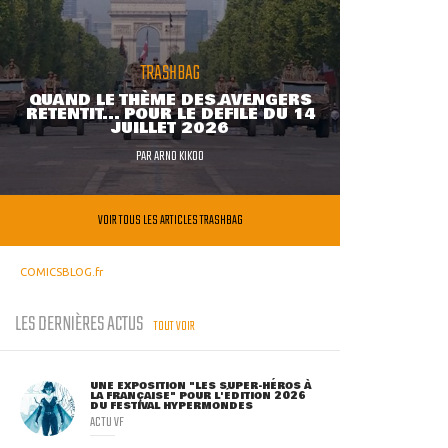
TRASHBAG
QUAND LE THÈME DES AVENGERS
RETENTIT... POUR LE DÉFILÉ DU 14
JUILLET 2026
PAR
ARNO KIKOO
VOIR TOUS LES ARTICLES TRASHBAG
COMICSBLOG.fr
LES DERNIÈRES ACTUS
TOUT VOIR
UNE EXPOSITION "LES SUPER-HÉROS À
LA FRANÇAISE" POUR L'ÉDITION 2026
DU FESTIVAL HYPERMONDES
ACTU VF