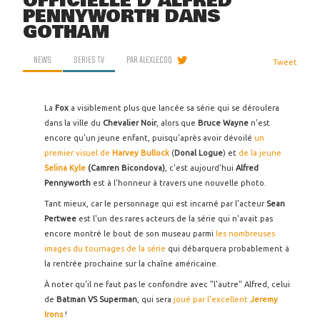
OFFICIELLE D'ALFRED
PENNYWORTH DANS
GOTHAM
NEWS
SERIES TV
PAR
ALEXLECOQ
Tweet
La
Fox
a visiblement plus que lancée sa série qui se déroulera
dans la ville du
Chevalier Noir
, alors que
Bruce Wayne
n'est
encore qu'un jeune enfant, puisqu'après avoir dévoilé
un
premier visuel de
Harvey Bullock
(
Donal Logue
) et
de la jeune
Selina Kyle
(Camren Bicondova)
, c'est aujourd'hui
Alfred
Pennyworth
est à l'honneur à travers une nouvelle photo.
Tant mieux, car le personnage qui est incarné par l'acteur
Sean
Pertwee
est l'un des rares acteurs de la série qui n'avait pas
encore montré le bout de son museau parmi
les nombreuses
images du tournages de la série
qui débarquera probablement à
la rentrée prochaine sur la chaîne américaine.
À noter qu'il ne faut pas le confondre avec "l'autre" Alfred, celui
de
Batman VS Superman
, qui sera
joué par l'excellent
Jeremy
Irons
!