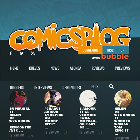
CONNEXION
INSCRIPTION
HOME
BRÈVES
NEWS
AGENDA
REVIEWS
PREVIEWS
PLUS
DOSSIERS
INTERVIEWS
CHRONIQUES
SUPERGIRL
"CHAQUE
L'AMOUR
HELEN
ET
AUTEUR
ET LA
DE
HELEN
S'INSPIRE
VERMINE
WYNDHORN
DE
DU
: WILL
ET
WYNDHORN
MONDE
MCPHAIL,
WONDER
:
RÉEL" :
OU L'ART
WOMAN :
RENCONTRE
...
DE ...
TOM
AVEC ...
KING ET
INTERVIEW
INTERVIEW
1
1
...
INTERVIEW
4
INTERVIEW
3