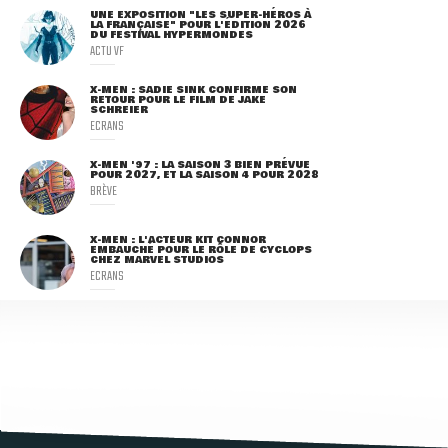
UNE EXPOSITION "LES SUPER-HÉROS À
LA FRANÇAISE" POUR L'ÉDITION 2026
DU FESTIVAL HYPERMONDES
ACTU VF
X-MEN : SADIE SINK CONFIRME SON
RETOUR POUR LE FILM DE JAKE
SCHREIER
ECRANS
X-MEN '97 : LA SAISON 3 BIEN PRÉVUE
POUR 2027, ET LA SAISON 4 POUR 2028
BRÈVE
X-MEN : L'ACTEUR KIT CONNOR
EMBAUCHÉ POUR LE RÔLE DE CYCLOPS
CHEZ MARVEL STUDIOS
ECRANS