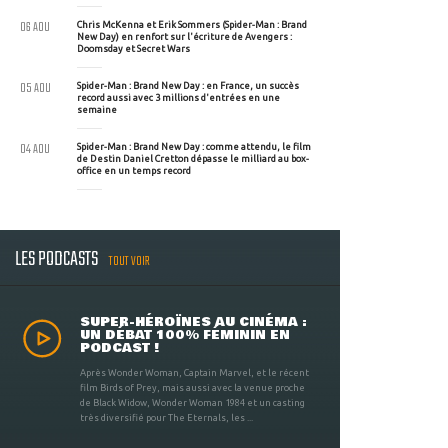
06 AOU
Chris McKenna et Erik Sommers (Spider-Man : Brand
New Day) en renfort sur l'écriture de Avengers :
Doomsday et Secret Wars
05 AOU
Spider-Man : Brand New Day : en France, un succès
record aussi avec 3 millions d'entrées en une
semaine
04 AOU
Spider-Man : Brand New Day : comme attendu, le film
de Destin Daniel Cretton dépasse le milliard au box-
office en un temps record
LES PODCASTS
TOUT VOIR
SUPER-HÉROÏNES AU CINÉMA :
UN DÉBAT 100% FÉMININ EN
PODCAST !
Après Wonder Woman, Captain Marvel, et le récent
film Birds of Prey, mais aussi avec la venue proche
de Black Widow, Wonder Woman 1984 et un casting
très diversifié pour The Eternals, les ...