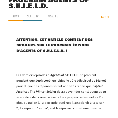
PROCHAIN AGENTS OF
S.H.I.E.L.D.
NEWS
SERIES TV
PAR
ALFRO
Tweet
ATTENTION, CET ARTICLE CONTIENT DES
SPOILERS SUR LE PROCHAIN ÉPISODE
D'AGENTS OF S.H.I.E.L.D. !
Les derniers épisodes d'
Agents of S.H.I.E.L.D.
se profilent
pendant que
Jeph Loeb
, qui dirige le pôle télévisuel de
Marvel
,
promet que des réponses seront apportés tandis que
Captain
America : The Winter Soldier
devrait avoir des conséquences au
sein même de la série, même s'il n'a pas précisé lesquelles. De
plus, quand on lui a demandé quel mot il associerait à la saison
2, il a répondu "espoir", soit la réponse la plus floue possible.