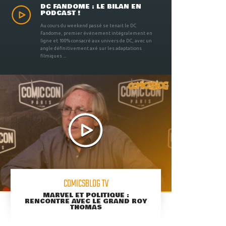
DC FANDOME : LE BILAN EN
PODCAST !
Au cours du weekend passé se tenait le DC
Fandome, premier évènement intégralement en
ligne et 100% consacré aux univers de DC, avec un
angle définitivement axé sur les adaptations
filmiques ...
COMICSBLOG TV
MARVEL ET POLITIQUE :
RENCONTRE AVEC LE GRAND ROY
THOMAS