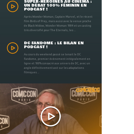
SUPER-HÉROÏNES AU CINÉMA :
UN DÉBAT 100% FÉMININ EN
PODCAST !
Après Wonder Woman, Captain Marvel, et le récent
film Birds of Prey, mais aussi avec la venue proche
de Black Widow, Wonder Woman 1984 et un casting
très diversifié pour The Eternals, les ...
DC FANDOME : LE BILAN EN
PODCAST !
Au cours du weekend passé se tenait le DC
Fandome, premier évènement intégralement en
ligne et 100% consacré aux univers de DC, avec un
angle définitivement axé sur les adaptations
filmiques ...