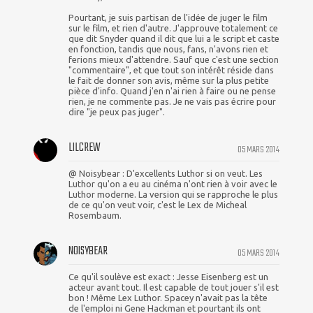
Pourtant, je suis partisan de l'idée de juger le film
sur le film, et rien d'autre. J'approuve totalement ce
que dit Snyder quand il dit que lui a le script et caste
en fonction, tandis que nous, fans, n'avons rien et
ferions mieux d'attendre. Sauf que c'est une section
"commentaire", et que tout son intérêt réside dans
le fait de donner son avis, même sur la plus petite
pièce d'info. Quand j'en n'ai rien à faire ou ne pense
rien, je ne commente pas. Je ne vais pas écrire pour
dire "je peux pas juger".
LILCREW
05 MARS 2014
@ Noisybear : D'excellents Luthor si on veut. Les
Luthor qu'on a eu au cinéma n'ont rien à voir avec le
Luthor moderne. La version qui se rapproche le plus
de ce qu'on veut voir, c'est le Lex de Micheal
Rosembaum.
NOISYBEAR
05 MARS 2014
Ce qu'il soulève est exact : Jesse Eisenberg est un
acteur avant tout. Il est capable de tout jouer s'il est
bon ! Même Lex Luthor. Spacey n'avait pas la tête
de l'emploi ni Gene Hackman et pourtant ils ont