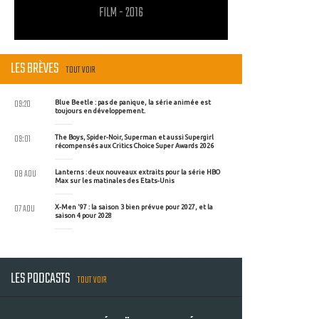
FILM - 2016
LES BRÈVES
TOUT VOIR
09:20
Blue Beetle : pas de panique, la série animée est
toujours en développement.
09:01
The Boys, Spider-Noir, Superman et aussi Supergirl
récompensés aux Critics Choice Super Awards 2026
08 AOU
Lanterns : deux nouveaux extraits pour la série HBO
Max sur les matinales des Etats-Unis
07 AOU
X-Men '97 : la saison 3 bien prévue pour 2027, et la
saison 4 pour 2028
LES PODCASTS
TOUT VOIR