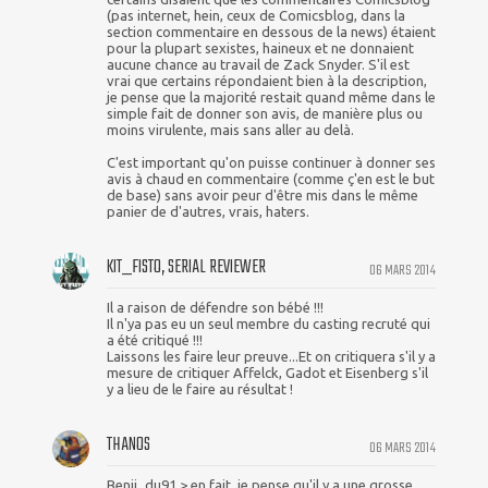
(pas internet, hein, ceux de Comicsblog, dans la
section commentaire en dessous de la news) étaient
pour la plupart sexistes, haineux et ne donnaient
aucune chance au travail de Zack Snyder. S'il est
vrai que certains répondaient bien à la description,
je pense que la majorité restait quand même dans le
simple fait de donner son avis, de manière plus ou
moins virulente, mais sans aller au delà.
C'est important qu'on puisse continuer à donner ses
avis à chaud en commentaire (comme ç'en est le but
de base) sans avoir peur d'être mis dans le même
panier de d'autres, vrais, haters.
KIT_FISTO, SERIAL REVIEWER
06 MARS 2014
Il a raison de défendre son bébé !!!
Il n'ya pas eu un seul membre du casting recruté qui
a été critiqué !!!
Laissons les faire leur preuve...Et on critiquera s'il y a
mesure de critiquer Affelck, Gadot et Eisenberg s'il
y a lieu de le faire au résultat !
THANOS
06 MARS 2014
Benji_du91 > en fait, je pense qu'il y a une grosse