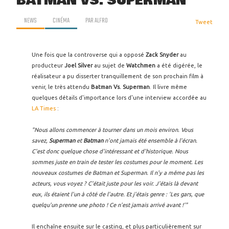
BATMAN VS. SUPERMAN
NEWS
CINÉMA
PAR
ALFRO
Tweet
Une fois que la controverse qui a opposé
Zack Snyder
au
producteur
Joel Silver
au sujet de
Watchmen
a été digérée, le
réalisateur a pu disserter tranquillement de son prochain film à
venir, le très attendu
Batman Vs. Superman
. Il livre même
quelques détails d'importance lors d'une interview accordée au
LA Times
:
"Nous allons commencer à tourner dans un mois environ. Vous
savez,
Superman
et
Batman
n'ont jamais été ensemble à l'écran.
C'est donc quelque chose d'intéressant et d'historique. Nous
sommes juste en train de tester les costumes pour le moment. Les
nouveaux costumes de Batman et Superman. Il n'y a même pas les
acteurs, vous voyez ? C'était juste pour les voir. J'étais là devant
eux, ils étaient l'un à côté de l'autre. Et j'étais genre : 'Les gars, que
quelqu'un prenne une photo ! Ce n'est jamais arrivé avant !'"
Il enchaîne ensuite sur le casting, et plus particulièrement sur