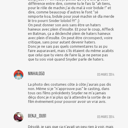
différence entre dire, comme tu le fais là "ah tiens,
pour le rôle de machin j'ai du mal à voir bidule !" et
dire, comme beaucoup d'autres le font "sé
nimporte koa, bidule pour joué machin sé dla merde
lé tro pourri Snider lololol !!!!" ;)
On peut donner son avis sans être un haters
haineux avec plein d'insulte. Et pour le coup, Affleck
en Batman, ça a déclenché plein de haters haineux
avec plein d'insulte. On peut être circonspect, voire
critique, sans pour autant devenir haters.
Donc je ne sais pas quels commentaires tu as pu
faire auparavant, mais s'ils étaient du même acabits
que celui que tu viens de faire là, je ne pense pas
que tu sois visé quand Snyder parle de haters.
NINHALO50
05 MARS 2014
La photo des costumes côte à côte j'aurais pas dis
non. Même si je "n'approuve pas" le casting, dans
tous ces films précédents Snyder ne m'a jamais
déçu donc je n'ai plus qu'à attendre la sortie de ce
film événement pour pouvoir avoir un vrai avis.
BENJI_DU91
05 MARS 2014
Désolé, je sais que ça n'avait un peu rien à voir, mais