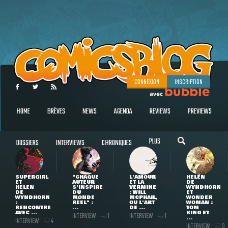
CONNEXION
INSCRIPTION
HOME
BRÈVES
NEWS
AGENDA
REVIEWS
PREVIEWS
PLUS
DOSSIERS
INTERVIEWS
CHRONIQUES
SUPERGIRL
"CHAQUE
L'AMOUR
HELEN
ET
AUTEUR
ET LA
DE
HELEN
S'INSPIRE
VERMINE
WYNDHORN
DE
DU
: WILL
ET
WYNDHORN
MONDE
MCPHAIL,
WONDER
:
RÉEL" :
OU L'ART
WOMAN :
RENCONTRE
...
DE ...
TOM
AVEC ...
KING ET
INTERVIEW
INTERVIEW
1
1
...
INTERVIEW
4
INTERVIEW
3