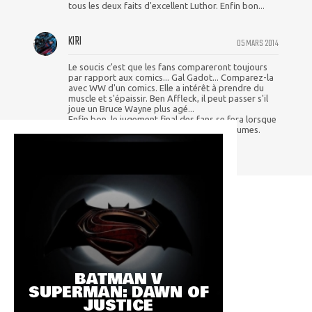
tous les deux faits d'excellent Luthor. Enfin bon...
KIRI
05 MARS 2014
Le soucis c'est que les fans compareront toujours
par rapport aux comics... Gal Gadot... Comparez-la
avec WW d'un comics. Elle a intérêt à prendre du
muscle et s'épaissir. Ben Affleck, il peut passer s'il
joue un Bruce Wayne plus agé...
Enfin bon, le jugement final des fans se fera lorsque
les acteurs seront présentés dans les costumes.
BATMAN V
SUPERMAN: DAWN OF
JUSTICE