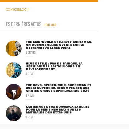
COMICSBLOG.fr
LES DERNIÈRES ACTUS
TOUT VOIR
THE MAD WORLD OF HARVEY KURTZMAN,
UN DOCUMENTAIRE À VENIR SUR LE
DESSINATEUR LÉGENDAIRE
ECRANS
BLUE BEETLE : PAS DE PANIQUE, LA
SÉRIE ANIMÉE EST TOUJOURS EN
DÉVELOPPEMENT.
BRÈVE
THE BOYS, SPIDER-NOIR, SUPERMAN ET
AUSSI SUPERGIRL RÉCOMPENSÉS AUX
CRITICS CHOICE SUPER AWARDS 2026
BRÈVE
LANTERNS : DEUX NOUVEAUX EXTRAITS
POUR LA SÉRIE HBO MAX SUR LES
MATINALES DES ETATS-UNIS
BRÈVE