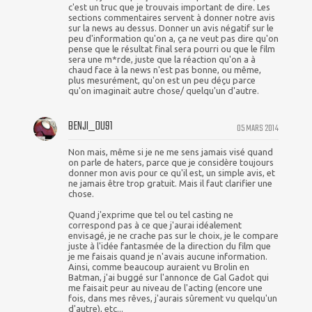
c'est un truc que je trouvais important de dire. Les
sections commentaires servent à donner notre avis
sur la news au dessus. Donner un avis négatif sur le
peu d'information qu'on a, ça ne veut pas dire qu'on
pense que le résultat final sera pourri ou que le film
sera une m*rde, juste que la réaction qu'on a à
chaud face à la news n'est pas bonne, ou même,
plus mesurément, qu'on est un peu déçu parce
qu'on imaginait autre chose/ quelqu'un d'autre.
BENJI_DU91
05 MARS 2014
Non mais, même si je ne me sens jamais visé quand
on parle de haters, parce que je considère toujours
donner mon avis pour ce qu'il est, un simple avis, et
ne jamais être trop gratuit. Mais il faut clarifier une
chose.
Quand j'exprime que tel ou tel casting ne
correspond pas à ce que j'aurai idéalement
envisagé, je ne crache pas sur le choix, je le compare
juste à l'idée fantasmée de la direction du film que
je me faisais quand je n'avais aucune information.
Ainsi, comme beaucoup auraient vu Brolin en
Batman, j'ai buggé sur l'annonce de Gal Gadot qui
me faisait peur au niveau de l'acting (encore une
fois, dans mes rêves, j'aurais sûrement vu quelqu'un
d'autre), etc...