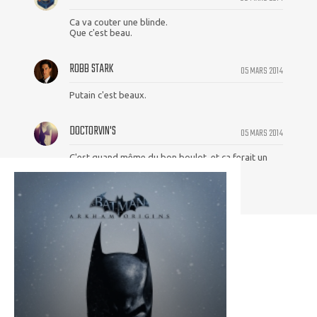
Ca va couter une blinde.
Que c'est beau.
ROBB STARK
05 MARS 2014
Putain c'est beaux.
DOCTORVIN'S
05 MARS 2014
C'est quand même du bon boulot, et ça ferait un
bon costume pour Ben Affleck