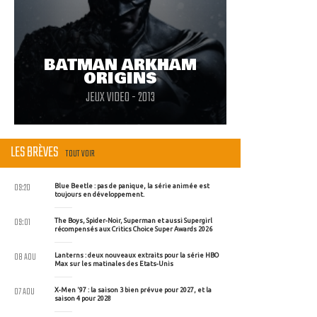
BATMAN ARKHAM
ORIGINS
JEUX VIDEO - 2013
LES BRÈVES
TOUT VOIR
09:20
Blue Beetle : pas de panique, la série animée est
toujours en développement.
09:01
The Boys, Spider-Noir, Superman et aussi Supergirl
récompensés aux Critics Choice Super Awards 2026
08 AOU
Lanterns : deux nouveaux extraits pour la série HBO
Max sur les matinales des Etats-Unis
07 AOU
X-Men '97 : la saison 3 bien prévue pour 2027, et la
saison 4 pour 2028