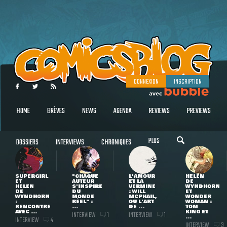
CONNEXION
INSCRIPTION
HOME
BRÈVES
NEWS
AGENDA
REVIEWS
PREVIEWS
PLUS
DOSSIERS
INTERVIEWS
CHRONIQUES
SUPERGIRL
"CHAQUE
L'AMOUR
HELEN
ET
AUTEUR
ET LA
DE
HELEN
S'INSPIRE
VERMINE
WYNDHORN
DE
DU
: WILL
ET
WYNDHORN
MONDE
MCPHAIL,
WONDER
:
RÉEL" :
OU L'ART
WOMAN :
RENCONTRE
...
DE ...
TOM
AVEC ...
KING ET
INTERVIEW
INTERVIEW
1
1
...
INTERVIEW
4
INTERVIEW
3