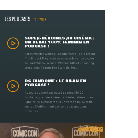
LES PODCASTS
TOUT VOIR
SUPER-HÉROÏNES AU CINÉMA :
UN DÉBAT 100% FÉMININ EN
PODCAST !
Après Wonder Woman, Captain Marvel, et le récent
film Birds of Prey, mais aussi avec la venue proche
de Black Widow, Wonder Woman 1984 et un casting
très diversifié pour The Eternals, les ...
DC FANDOME : LE BILAN EN
PODCAST !
Au cours du weekend passé se tenait le DC
Fandome, premier évènement intégralement en
ligne et 100% consacré aux univers de DC, avec un
angle définitivement axé sur les adaptations
filmiques ...