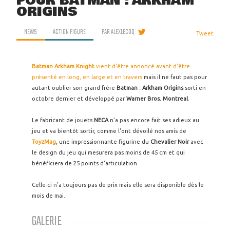
POUR BATMAN : ARKHAM
ORIGINS
NEWS
ACTION FIGURE
PAR
ALEXLECOQ
Tweet
Batman Arkham Knight
vient d'être annoncé
avant d'être
présenté en long, en large et en travers
mais il ne faut pas pour
autant oublier son grand frère
Batman : Arkham Origins
sorti en
octobre dernier et développé par
Warner Bros. Montreal
.
Le fabricant de jouets
NECA
n'a pas encore fait ses adieux au
jeu et va bientôt sortir, comme l'ont dévoilé nos amis de
ToyzMag
, une impressionnante figurine du
Chevalier Noir
avec
le design du jeu qui mesurera pas moins de 45 cm et qui
bénéficiera de 25 points d'articulation.
Celle-ci n'a toujours pas de prix mais elle sera disponible dès le
mois de mai.
GALERIE