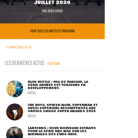
JUILLET 2026
PAR
ARNO KIKOO
VOIR TOUS LES ARTICLES TRASHBAG
COMICSBLOG.fr
LES DERNIÈRES ACTUS
TOUT VOIR
BLUE BEETLE : PAS DE PANIQUE, LA
SÉRIE ANIMÉE EST TOUJOURS EN
DÉVELOPPEMENT.
BRÈVE
THE BOYS, SPIDER-NOIR, SUPERMAN ET
AUSSI SUPERGIRL RÉCOMPENSÉS AUX
CRITICS CHOICE SUPER AWARDS 2026
BRÈVE
LANTERNS : DEUX NOUVEAUX EXTRAITS
POUR LA SÉRIE HBO MAX SUR LES
MATINALES DES ETATS-UNIS