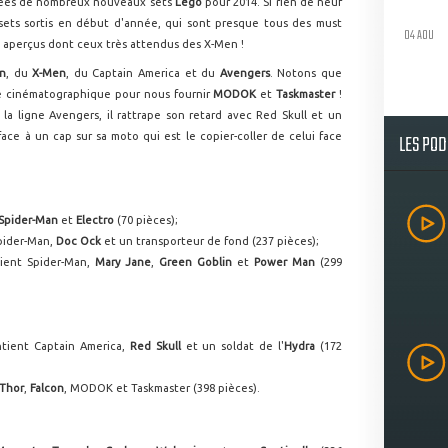
lées de nombreux nouveaux sets
Lego
pour 2014. Si rien de neuf
 sets sortis en début d'année, qui sont presque tous des must
04 AOU
 aperçus dont ceux très attendus des X-Men !
an
, du
X-Men
, du Captain America et du
Avengers
. Notons que
se cinématographique pour nous fournir
MODOK
et
Taskmaster
!
la ligne Avengers, il rattrape son retard avec Red Skull et un
LES PO
e à un cap sur sa moto qui est le copier-coller de celui face
Spider-Man
et
Electro
(70 pièces);
Spider-Man,
Doc Ock
et un transporteur de fond (237 pièces);
tient Spider-Man,
Mary Jane
,
Green Goblin
et
Power Man
(299
ntient Captain America,
Red Skull
et un soldat de l'
Hydra
(172
Thor
,
Falcon
, MODOK et Taskmaster (398 pièces).