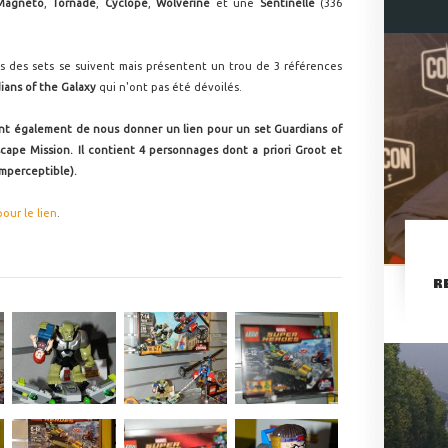
Magneto
,
Tornade
,
Cyclope
,
Wolverine
et une
Sentinelle
(336
s des sets se suivent mais présentent un trou de 3 références
ians of the Galaxy
qui n'ont pas été dévoilés.
nt également de nous donner un lien pour un set Guardians of
cape Mission. Il contient 4 personnages dont a priori Groot et
imperceptible).
pour le lien
.
R