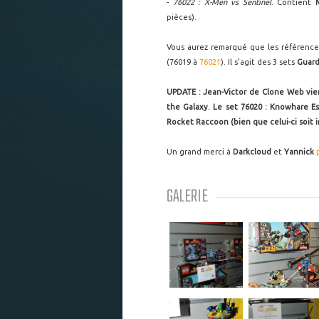
-
76022 : X-Men vs Sentinel
. Contient
pièces).
Vous aurez remarqué que les référence
(76019 à
76021
). Il s'agit des 3 sets
Guard
UPDATE : Jean-Victor de Clone Web vie
the Galaxy. Le set 76020 : Knowhare Es
Rocket Raccoon (bien que celui-ci soit 
Un grand merci à
Darkcloud
et
Yannick
GALERIE