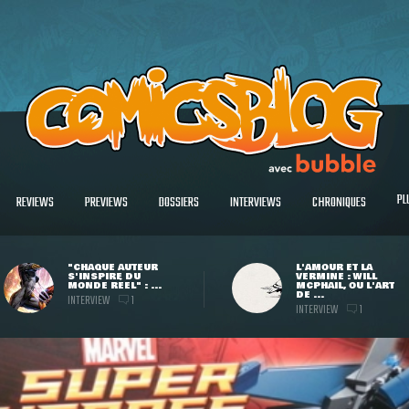
PL
REVIEWS
PREVIEWS
DOSSIERS
INTERVIEWS
CHRONIQUES
"CHAQUE AUTEUR
L'AMOUR ET LA
S'INSPIRE DU
VERMINE : WILL
MONDE RÉEL" : ...
MCPHAIL, OU L'ART
DE ...
INTERVIEW
1
INTERVIEW
1