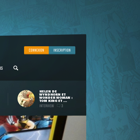
CONNEXION
INSCRIPTION
US
HELEN DE
WYNDHORN ET
WONDER WOMAN :
TOM KING ET ...
INTERVIEW
3