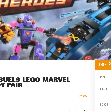
LES BR
14:40
SUELS LEGO MARVEL
Y FAIR
06 AOU
Tweet
05 AOU