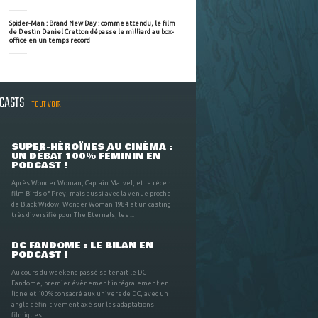
Spider-Man : Brand New Day : comme attendu, le film
de Destin Daniel Cretton dépasse le milliard au box-
office en un temps record
DCASTS
TOUT VOIR
SUPER-HÉROÏNES AU CINÉMA :
UN DÉBAT 100% FÉMININ EN
PODCAST !
Après Wonder Woman, Captain Marvel, et le récent
film Birds of Prey, mais aussi avec la venue proche
de Black Widow, Wonder Woman 1984 et un casting
très diversifié pour The Eternals, les ...
DC FANDOME : LE BILAN EN
PODCAST !
Au cours du weekend passé se tenait le DC
Fandome, premier évènement intégralement en
ligne et 100% consacré aux univers de DC, avec un
angle définitivement axé sur les adaptations
filmiques ...