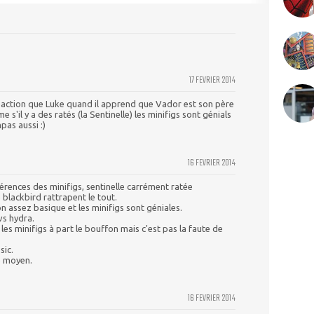
17 FEVRIER 2014
éaction que Luke quand il apprend que Vador est son père
s'il y a des ratés (la Sentinelle) les minifigs sont génials
pas aussi :)
16 FEVRIER 2014
érences des minifigs, sentinelle carrément ratée
 blackbird rattrapent le tout.
n assez basique et les minifigs sont géniales.
vs hydra.
 les minifigs à part le bouffon mais c'est pas la faute de
sic.
le moyen.
16 FEVRIER 2014