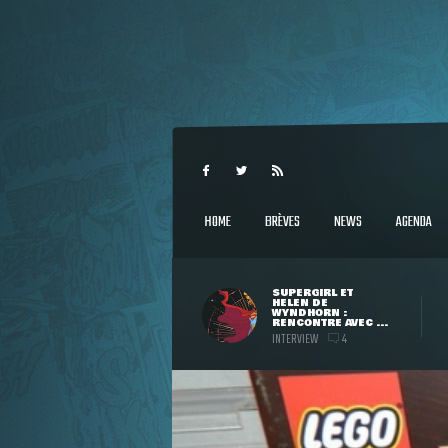
HOME
BRÈVES
NEWS
AGENDA
SUPERGIRL ET
HELEN DE
WYNDHORN :
RENCONTRE AVEC ...
INTERVIEW
4