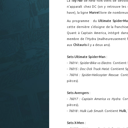
La
Toy Fair
de New York vient de dévoi
n'apparaît chez DC (on y retrouve les
have), la ligne
Marvel
livre de nombreux
Au programme : du
Ultimate Spider-M
cette dernière s'éloigne de la franchi
Quant à Captain America, intégré dans 
membre de l'Hydra (malheureusement fac
aux
Chitauris
il y a deux ans).
Sets Ultimate Spider-Man :
-
76014 : Spider-Bike vs Electro
. Contient
-
76015 : Doc Ock Truck Heist
. Contient 
-
76016 : Spider-Helicopter Rescue
. Con
pièces).
Sets Avengers :
-
76017 : Captain America vs Hydra
. Co
pièces);
-
76018 : Hulk Lab Smash
. Contient
Hulk
,
Sets X-Men :