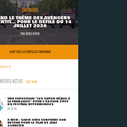
TRASHBAG
ND LE THÈME DES AVENGERS
NTIT... POUR LE DÉFILÉ DU 14
JUILLET 2026
PAR
ARNO KIKOO
VOIR TOUS LES ARTICLES TRASHBAG
BLOG.fr
NIÈRES ACTUS
TOUT VOIR
UNE EXPOSITION "LES SUPER-HÉROS À
LA FRANÇAISE" POUR L'ÉDITION 2026
DU FESTIVAL HYPERMONDES
ACTU VF
X-MEN : SADIE SINK CONFIRME SON
RETOUR POUR LE FILM DE JAKE
SCHREIER