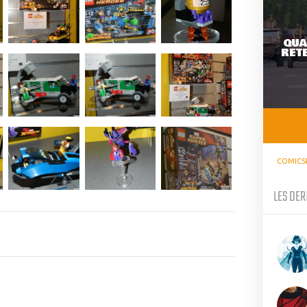
QUA
RETE
COMICS
LES DER