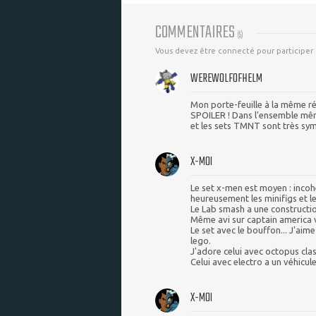
COMMENTAIRES
(
5
)
Vous devez être connecté pour participer
WEREWOLFOFHELM
Mon porte-feuille à la même r
SPOILER ! Dans l'ensemble même 
et les sets TMNT sont très sym
X-MOI
Le set x-men est moyen : incoh
heureusement les minifigs et le
Le Lab smash a une constructio
Même avi sur captain america 
Le set avec le bouffon... J'aime
lego.
J'adore celui avec octopus clas
Celui avec electro a un véhicu
X-MOI