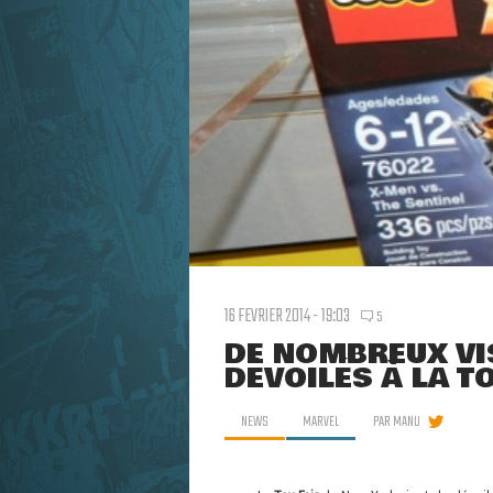
16 FEVRIER 2014 - 19:03
5
DE NOMBREUX VI
DÉVOILÉS À LA TO
NEWS
MARVEL
PAR
MANU