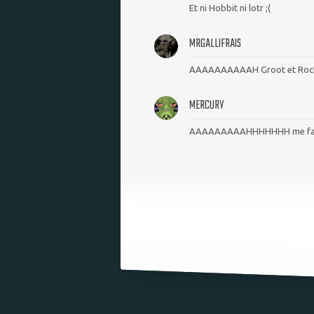
Et ni Hobbit ni lotr ;(
MRGALLIFRAIS
AAAAAAAAAAH Groot et Rocket 
MERCURY
AAAAAAAAAHHHHHHH me faut l