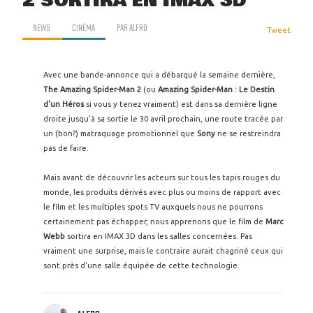
2 SORTIRA EN IMAX 3D
NEWS
CINÉMA
PAR
ALFRO
Tweet
Avec une bande-annonce qui a débarqué la semaine dernière,
The Amazing Spider-Man 2
(ou
Amazing Spider-Man : Le Destin
d'un Héros
si vous y tenez vraiment) est dans sa dernière ligne
droite jusqu'à sa sortie le 30 avril prochain, une route tracée par
un (bon?) matraquage promotionnel que
Sony
ne se restreindra
pas de faire.
Mais avant de découvrir les acteurs sur tous les tapis rouges du
monde, les produits dérivés avec plus ou moins de rapport avec
le film et les multiples spots TV auxquels nous ne pourrons
certainement pas échapper, nous apprenons que le film de
Marc
Webb
sortira en IMAX 3D dans les salles concernées. Pas
vraiment une surprise, mais le contraire aurait chagriné ceux qui
sont près d'une salle équipée de cette technologie.