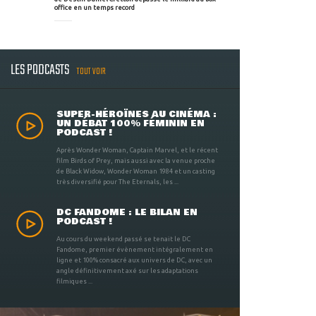
office en un temps record
LES PODCASTS
TOUT VOIR
SUPER-HÉROÏNES AU CINÉMA :
UN DÉBAT 100% FÉMININ EN
PODCAST !
Après Wonder Woman, Captain Marvel, et le récent
film Birds of Prey, mais aussi avec la venue proche
de Black Widow, Wonder Woman 1984 et un casting
très diversifié pour The Eternals, les ...
DC FANDOME : LE BILAN EN
PODCAST !
Au cours du weekend passé se tenait le DC
Fandome, premier évènement intégralement en
ligne et 100% consacré aux univers de DC, avec un
angle définitivement axé sur les adaptations
filmiques ...