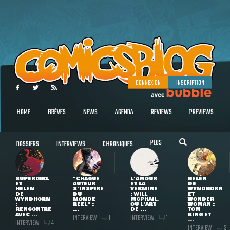
CONNEXION
INSCRIPTION
HOME
BRÈVES
NEWS
AGENDA
REVIEWS
PREVIEWS
PLUS
DOSSIERS
INTERVIEWS
CHRONIQUES
SUPERGIRL
"CHAQUE
L'AMOUR
HELEN
ET
AUTEUR
ET LA
DE
HELEN
S'INSPIRE
VERMINE
WYNDHORN
DE
DU
: WILL
ET
WYNDHORN
MONDE
MCPHAIL,
WONDER
:
RÉEL" :
OU L'ART
WOMAN :
RENCONTRE
...
DE ...
TOM
AVEC ...
KING ET
INTERVIEW
INTERVIEW
1
1
...
INTERVIEW
4
INTERVIEW
3