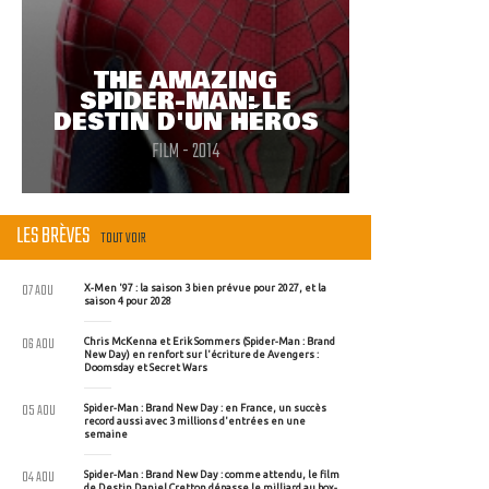
THE AMAZING
SPIDER-MAN: LE
DESTIN D'UN HÉROS
FILM - 2014
LES BRÈVES
TOUT VOIR
07 AOU
X-Men '97 : la saison 3 bien prévue pour 2027, et la
saison 4 pour 2028
06 AOU
Chris McKenna et Erik Sommers (Spider-Man : Brand
New Day) en renfort sur l'écriture de Avengers :
Doomsday et Secret Wars
05 AOU
Spider-Man : Brand New Day : en France, un succès
record aussi avec 3 millions d'entrées en une
semaine
04 AOU
Spider-Man : Brand New Day : comme attendu, le film
de Destin Daniel Cretton dépasse le milliard au box-