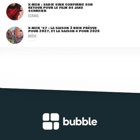
X-MEN : SADIE SINK CONFIRME SON
RETOUR POUR LE FILM DE JAKE
SCHREIER
ECRANS
X-MEN '97 : LA SAISON 3 BIEN PRÉVUE
POUR 2027, ET LA SAISON 4 POUR 2028
BRÈVE