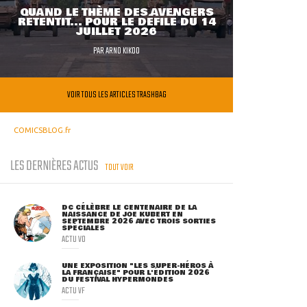
QUAND LE THÈME DES AVENGERS
RETENTIT... POUR LE DÉFILÉ DU 14
JUILLET 2026
PAR
ARNO KIKOO
VOIR TOUS LES ARTICLES TRASHBAG
COMICSBLOG.fr
LES DERNIÈRES ACTUS
TOUT VOIR
DC CÉLÈBRE LE CENTENAIRE DE LA
NAISSANCE DE JOE KUBERT EN
SEPTEMBRE 2026 AVEC TROIS SORTIES
SPÉCIALES
ACTU VO
UNE EXPOSITION "LES SUPER-HÉROS À
LA FRANÇAISE" POUR L'ÉDITION 2026
DU FESTIVAL HYPERMONDES
ACTU VF