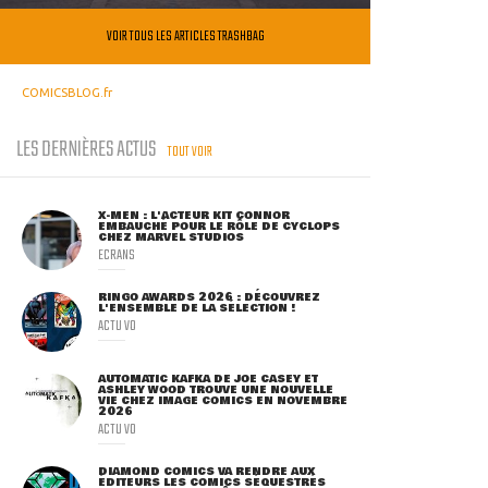
VOIR TOUS LES ARTICLES TRASHBAG
COMICSBLOG.fr
LES DERNIÈRES ACTUS
TOUT VOIR
X-MEN : L'ACTEUR KIT CONNOR
EMBAUCHÉ POUR LE RÔLE DE CYCLOPS
CHEZ MARVEL STUDIOS
ECRANS
RINGO AWARDS 2026 : DÉCOUVREZ
L'ENSEMBLE DE LA SÉLECTION !
ACTU VO
AUTOMATIC KAFKA DE JOE CASEY ET
ASHLEY WOOD TROUVE UNE NOUVELLE
VIE CHEZ IMAGE COMICS EN NOVEMBRE
2026
ACTU VO
DIAMOND COMICS VA RENDRE AUX
ÉDITEURS LES COMICS SÉQUESTRÉS