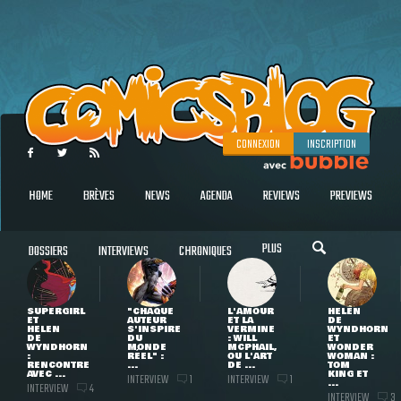
CONNEXION
INSCRIPTION
HOME
BRÈVES
NEWS
AGENDA
REVIEWS
PREVIEWS
PLUS
DOSSIERS
INTERVIEWS
CHRONIQUES
SUPERGIRL
"CHAQUE
L'AMOUR
HELEN
ET
AUTEUR
ET LA
DE
HELEN
S'INSPIRE
VERMINE
WYNDHORN
DE
DU
: WILL
ET
WYNDHORN
MONDE
MCPHAIL,
WONDER
:
RÉEL" :
OU L'ART
WOMAN :
RENCONTRE
...
DE ...
TOM
AVEC ...
KING ET
INTERVIEW
INTERVIEW
1
1
...
INTERVIEW
4
INTERVIEW
3