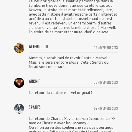
l'auteur original en laissant le personnage dans la
tombe, je trouve dommage que ça été le cas pour
Kraven, l'histoire de sa mort était tellement juste,
avec cette histoire il avait regagné certain intérêt et
accédé à un certain statut, et maintenant qu'il est
revenu, il est redevenu un ennemi parmi d'autres.
J'ai pas envie qu'il arrive la même chose à Mar-Vell,
l'histoire de sa mort étant un tel chef-d'oeuvre...
AFTERTOUCH
05 NOVEMBRE 2013
Mmmm je serais ravi de revoir Captain Marvel...
Mais je le serais encore plus si c'était Sentry qui
ferait son come back.
ARCHIE
05 NOVEMBRE 2013
Le retour du captain marvel original ?
SPADES
04 NOVEMBRE 2013
Le retour de Charles Xavier qui va réconcilier les X-
men de l'institut avec les Uncanny ?
Ou sinon au vu des couleurs, je sais pas pourquoi,
mais ça m'a fait penser à Captain Marvel. Le vrai,