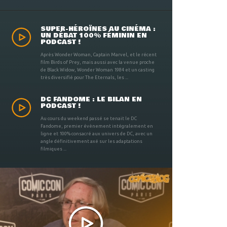
SUPER-HÉROÏNES AU CINÉMA :
UN DÉBAT 100% FÉMININ EN
PODCAST !
Après Wonder Woman, Captain Marvel, et le récent
film Birds of Prey, mais aussi avec la venue proche
de Black Widow, Wonder Woman 1984 et un casting
très diversifié pour The Eternals, les ...
DC FANDOME : LE BILAN EN
PODCAST !
Au cours du weekend passé se tenait le DC
Fandome, premier évènement intégralement en
ligne et 100% consacré aux univers de DC, avec un
angle définitivement axé sur les adaptations
filmiques ...