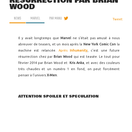
RÉSURRECTION PAR BRIAN
WOOD
NEWS
MARVEL
PAR
MANU
Tweet
Il y avait longtemps que
Marvel
ne s'était pas amusé à nous
abreuver de teasers, et un mois après la
New York Comic Con
la
machine est relancée.
Après
Inhumanity
, c'est une future
résurrection chez par
Brian Wood
qui est teasée. Le tout pour
février 2014 par Brian Wood et
Kris Anka
, et avec des couleurs
très chaudes et un numéro 1 en fond, on peut forcément
penser à l'univers
X-Men
.
ATTENTION SPOILER ET SPECULATION