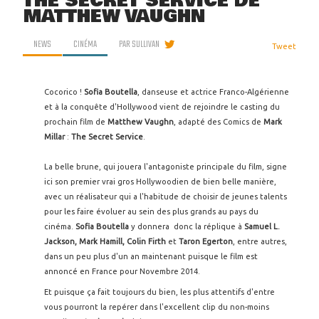
THE SECRET SERVICE DE
MATTHEW VAUGHN
NEWS
CINÉMA
PAR
SULLIVAN
Tweet
Cocorico !
Sofia Boutella
, danseuse et actrice Franco-Algérienne
et à la conquête d'Hollywood vient de rejoindre le casting du
prochain film de
Matthew Vaughn
, adapté des Comics de
Mark
Millar
:
The Secret Service
.
La belle brune, qui jouera l'antagoniste principale du film, signe
ici son premier vrai gros Hollywoodien de bien belle manière,
avec un réalisateur qui a l'habitude de choisir de jeunes talents
pour les faire évoluer au sein des plus grands au pays du
cinéma.
Sofia Boutella
y donnera donc la réplique à
Samuel L.
Jackson, Mark Hamill, Colin Firth
et
Taron Egerton
, entre autres,
dans un peu plus d'un an maintenant puisque le film est
annoncé en France pour Novembre 2014.
Et puisque ça fait toujours du bien, les plus attentifs d'entre
vous pourront la repérer dans l'excellent clip du non-moins