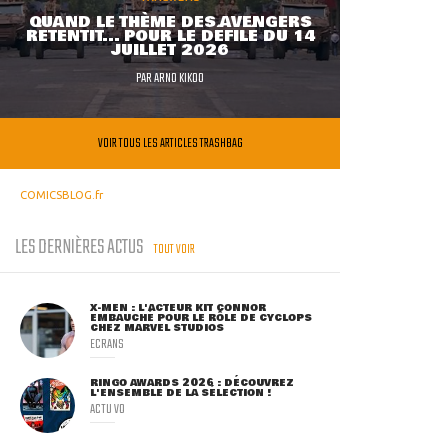
QUAND LE THÈME DES AVENGERS
RETENTIT... POUR LE DÉFILÉ DU 14
JUILLET 2026
PAR
ARNO KIKOO
VOIR TOUS LES ARTICLES TRASHBAG
COMICSBLOG.fr
LES DERNIÈRES ACTUS
TOUT VOIR
X-MEN : L'ACTEUR KIT CONNOR
EMBAUCHÉ POUR LE RÔLE DE CYCLOPS
CHEZ MARVEL STUDIOS
ECRANS
RINGO AWARDS 2026 : DÉCOUVREZ
L'ENSEMBLE DE LA SÉLECTION !
ACTU VO