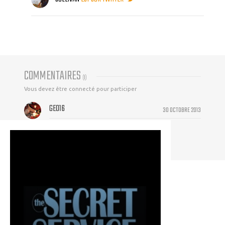
COMMENTAIRES
(
1
)
Vous devez être connecté pour participer
GEO16
30 OCTOBRE 2013
Mais le comics on l'aura quand??