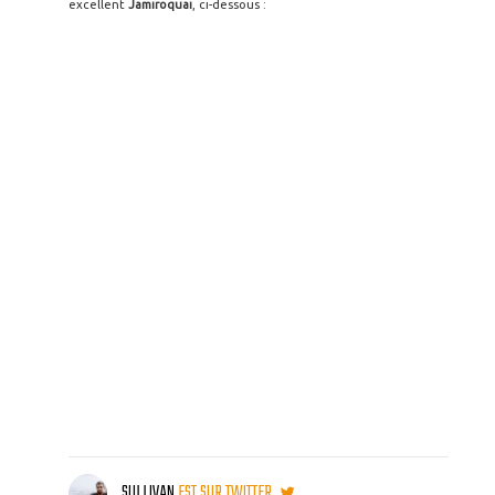
excellent
Jamiroquai
, ci-dessous :
SULLIVAN
EST SUR TWITTER