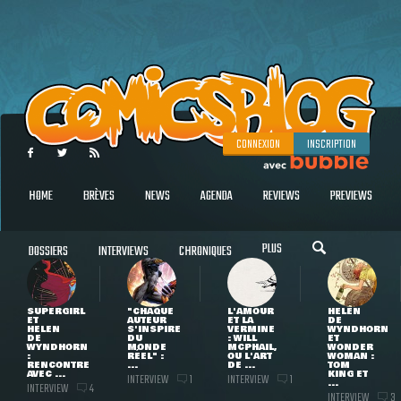
CONNEXION
INSCRIPTION
HOME
BRÈVES
NEWS
AGENDA
REVIEWS
PREVIEWS
PLUS
DOSSIERS
INTERVIEWS
CHRONIQUES
SUPERGIRL
"CHAQUE
L'AMOUR
HELEN
ET
AUTEUR
ET LA
DE
HELEN
S'INSPIRE
VERMINE
WYNDHORN
DE
DU
: WILL
ET
WYNDHORN
MONDE
MCPHAIL,
WONDER
:
RÉEL" :
OU L'ART
WOMAN :
RENCONTRE
...
DE ...
TOM
AVEC ...
KING ET
INTERVIEW
INTERVIEW
1
1
...
INTERVIEW
4
INTERVIEW
3