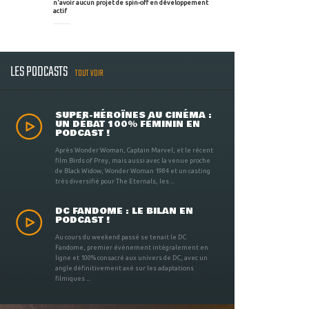
n'avoir aucun projet de spin-off en développement
actif
LES PODCASTS
TOUT VOIR
SUPER-HÉROÏNES AU CINÉMA :
UN DÉBAT 100% FÉMININ EN
PODCAST !
Après Wonder Woman, Captain Marvel, et le récent
film Birds of Prey, mais aussi avec la venue proche
de Black Widow, Wonder Woman 1984 et un casting
très diversifié pour The Eternals, les ...
DC FANDOME : LE BILAN EN
PODCAST !
Au cours du weekend passé se tenait le DC
Fandome, premier évènement intégralement en
ligne et 100% consacré aux univers de DC, avec un
angle définitivement axé sur les adaptations
filmiques ...