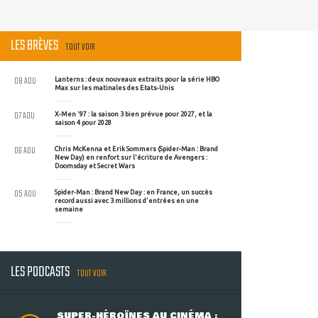
LES BRÈVES
TOUT VOIR
08 AOU
Lanterns : deux nouveaux extraits pour la série HBO
Max sur les matinales des Etats-Unis
07 AOU
X-Men '97 : la saison 3 bien prévue pour 2027, et la
saison 4 pour 2028
06 AOU
Chris McKenna et Erik Sommers (Spider-Man : Brand
New Day) en renfort sur l'écriture de Avengers :
Doomsday et Secret Wars
05 AOU
Spider-Man : Brand New Day : en France, un succès
record aussi avec 3 millions d'entrées en une
semaine
LES PODCASTS
TOUT VOIR
SUPER-HÉROÏNES AU CINÉMA :