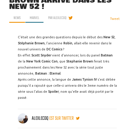
BROWN ARRIVE DANS LES
NEW 52 !
NEWS
MARVEL
PAR
ALEXLECOQ
Tweet
C'était une des grandes questions depuis le début des
New 52
,
Stéphanie Brown
, l'ancienne
Robin
, allait-elle revenir dans le
nouvel univers de
DC Comics
?
En effet
Scott Snyder
vient d'annoncer, lors du panel
Batman
de la
New York Comic Con
, que
Stephanie Brown
ferait très
prochainement dans les New 52 avec la série tout juste
annoncée,
Batman : Eternal
.
Après cette annonce, la langue de
James Tynion IV
s'est déliée
puisqu'il a rajouté que celle-ci arrivera dès le 3eme numéro de la
série sous l'alias de
Spoiler
, nom qu'elle avait déjà porté par le
passé.
ALEXLECOQ
EST SUR TWITTER