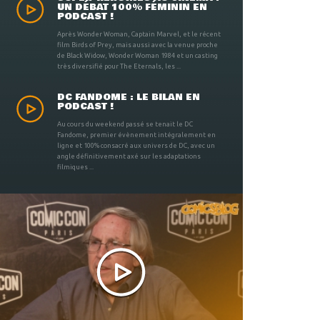
UN DÉBAT 100% FÉMININ EN
PODCAST !
Après Wonder Woman, Captain Marvel, et le récent
film Birds of Prey, mais aussi avec la venue proche
de Black Widow, Wonder Woman 1984 et un casting
très diversifié pour The Eternals, les ...
DC FANDOME : LE BILAN EN
PODCAST !
Au cours du weekend passé se tenait le DC
Fandome, premier évènement intégralement en
ligne et 100% consacré aux univers de DC, avec un
angle définitivement axé sur les adaptations
filmiques ...