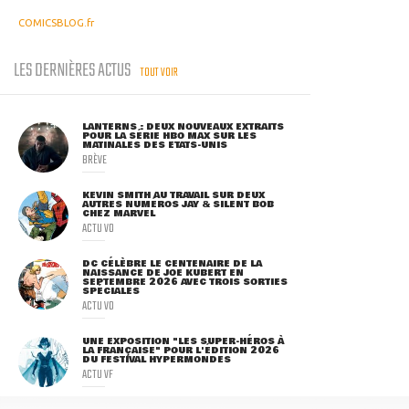
COMICSBLOG.fr
LES DERNIÈRES ACTUS
TOUT VOIR
LANTERNS : DEUX NOUVEAUX EXTRAITS
POUR LA SÉRIE HBO MAX SUR LES
MATINALES DES ETATS-UNIS
BRÈVE
KEVIN SMITH AU TRAVAIL SUR DEUX
AUTRES NUMÉROS JAY & SILENT BOB
CHEZ MARVEL
ACTU VO
DC CÉLÈBRE LE CENTENAIRE DE LA
NAISSANCE DE JOE KUBERT EN
SEPTEMBRE 2026 AVEC TROIS SORTIES
SPÉCIALES
ACTU VO
UNE EXPOSITION "LES SUPER-HÉROS À
LA FRANÇAISE" POUR L'ÉDITION 2026
DU FESTIVAL HYPERMONDES
ACTU VF