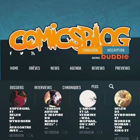
CONNEXION
INSCRIPTION
HOME
BRÈVES
NEWS
AGENDA
REVIEWS
PREVIEWS
PLUS
DOSSIERS
INTERVIEWS
CHRONIQUES
SUPERGIRL
"CHAQUE
L'AMOUR
HELEN
ET
AUTEUR
ET LA
DE
HELEN
S'INSPIRE
VERMINE
WYNDHORN
DE
DU
: WILL
ET
WYNDHORN
MONDE
MCPHAIL,
WONDER
:
RÉEL" :
OU L'ART
WOMAN :
RENCONTRE
...
DE ...
TOM
AVEC ...
KING ET
INTERVIEW
INTERVIEW
1
1
...
INTERVIEW
4
INTERVIEW
3