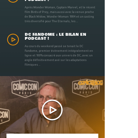
Après Wonder Woman, Captain Marvel, et le récent
film Birds of Prey, mais aussi avec la venue proche
de Black Widow, Wonder Woman 1984 et un casting
très diversifié pour The Eternals, les ...
DC FANDOME : LE BILAN EN
PODCAST !
Au cours du weekend passé se tenait le DC
Fandome, premier évènement intégralement en
ligne et 100% consacré aux univers de DC, avec un
angle définitivement axé sur les adaptations
filmiques ...