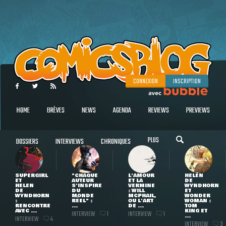
CONNEXION
INSCRIPTION
HOME
BRÈVES
NEWS
AGENDA
REVIEWS
PREVIEWS
PLUS
DOSSIERS
INTERVIEWS
CHRONIQUES
SUPERGIRL
"CHAQUE
L'AMOUR
HELEN
ET
AUTEUR
ET LA
DE
HELEN
S'INSPIRE
VERMINE
WYNDHORN
DE
DU
: WILL
ET
WYNDHORN
MONDE
MCPHAIL,
WONDER
:
RÉEL" :
OU L'ART
WOMAN :
RENCONTRE
...
DE ...
TOM
AVEC ...
KING ET
INTERVIEW
INTERVIEW
1
1
...
INTERVIEW
4
INTERVIEW
3