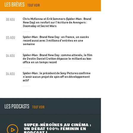
LES BRÈVES
TOUT VOIR
06 AOU
Chris McKenna et Erik Sommers (Spider-Man : Brand
New Day) en renfort sur l'écriture de Avengers :
Doomsday et Secret Wars
05 AOU
Spider-Man : Brand New Day : en France, un succès
record aussi avec 3 millions d'entrées en une
semaine
04 AOU
Spider-Man : Brand New Day : comme attendu, le film
de Destin Daniel Cretton dépasse le milliard au box-
office en un temps record
04 AOU
Spider-Man : le président de Sony Pictures confirme
n'avoir aucun projet de spin-off en développement
actif
LES PODCASTS
TOUT VOIR
SUPER-HÉROÏNES AU CINÉMA :
UN DÉBAT 100% FÉMININ EN
PODCAST !