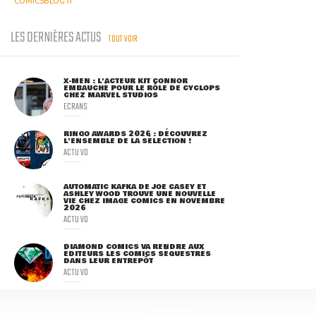
COMICSBLOG.fr
LES DERNIÈRES ACTUS
TOUT VOIR
X-MEN : L'ACTEUR KIT CONNOR
EMBAUCHÉ POUR LE RÔLE DE CYCLOPS
CHEZ MARVEL STUDIOS
ECRANS
RINGO AWARDS 2026 : DÉCOUVREZ
L'ENSEMBLE DE LA SÉLECTION !
ACTU VO
AUTOMATIC KAFKA DE JOE CASEY ET
ASHLEY WOOD TROUVE UNE NOUVELLE
VIE CHEZ IMAGE COMICS EN NOVEMBRE
2026
ACTU VO
DIAMOND COMICS VA RENDRE AUX
ÉDITEURS LES COMICS SÉQUESTRÉS
DANS LEUR ENTREPÔT
ACTU VO