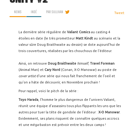
UNITY #2
NEWS
INDÉ
PAR
SULLIVAN
Tweet
La dernière série régulière de
Valiant Comics
au casting 4
étoiles en date (le très prometteur
Matt Kindt
au scénario et la
valeur sûre Doug Braithwaite au dessin) se dote aujourd'hui de
trois couvertures, réalisées par les chouchous de l'éditeur.
Ainsi, on retrouve
Doug Braithwaite
himself
,
Travel Foreman
(Animal Man) et
Cary Nord
(Conan, X-O Manowar) au poste de
cover artist
d'une série qui nous fait franchement de l'oeil et
qu'on a hâte de découvrir, en Novembre prochain !
Pour rappel, voici le pitch de la série :
Toyo Harada
, l'homme le plus dangereux de l'univers Valiant,
réunit une équipe d'assassins tous plus flippants les uns que les
autres pour tuer la tête de gondole de l'éditeur :
X-O Manowar
.
Evidemment, ses plans risquent de connaître quelques accrocs
et une méga-baston est prévoir entre les deux camps !