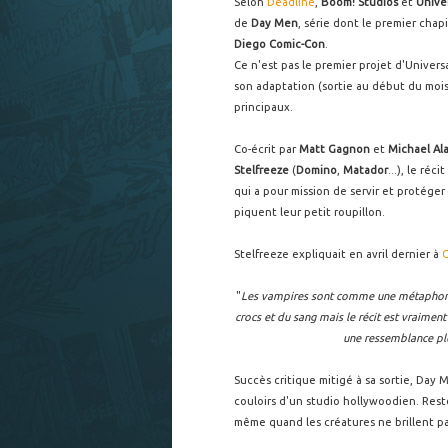
Selon
Deadline
,
Boom! Studios
et
Unive
de
Day Men
, série dont le premier chapi
Diego Comic-Con
.
Ce n'est pas le premier projet d'Univers
son adaptation (sortie au début du moi
principaux.
Co-écrit par
Matt Gagnon
et
Michael Al
Stelfreeze
(
Domino
,
Matador
...), le ré
qui a pour mission de servir et protéger 
piquent leur petit roupillon.
Stelfreeze expliquait en avril dernier à
"
Les vampires sont comme une métaphore du 
crocs et du sang mais le récit est vraiment 
une ressemblance plus
Succès critique mitigé à sa sortie, Day 
couloirs d'un studio hollywoodien. Rest
même quand les créatures ne brillent pas