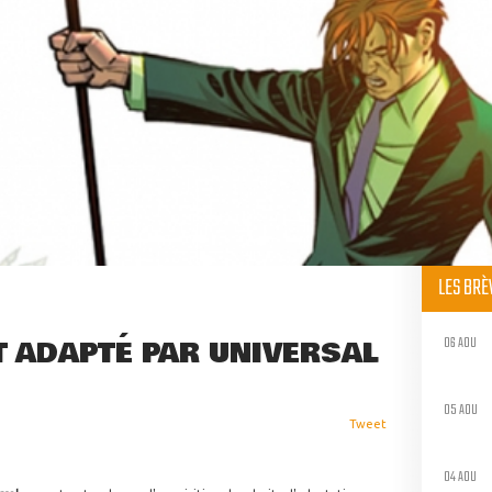
LES BR
06 AOU
T ADAPTÉ PAR UNIVERSAL
05 AOU
Tweet
04 AOU