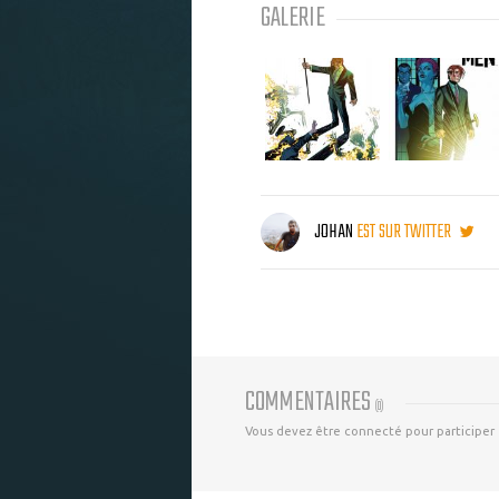
GALERIE
JOHAN
EST SUR TWITTER
COMMENTAIRES
(
0
)
Vous devez être connecté pour participer