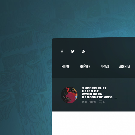
HOME
BRÈVES
NEWS
AGENDA
SUPERGIRL ET
HELEN DE
WYNDHORN :
RENCONTRE AVEC ...
INTERVIEW
4