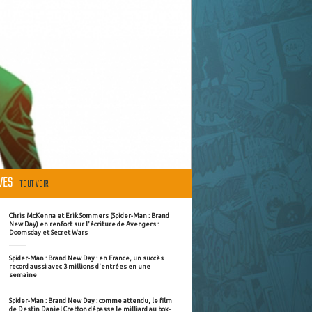
ÈVES
TOUT VOIR
Chris McKenna et Erik Sommers (Spider-Man : Brand
New Day) en renfort sur l'écriture de Avengers :
Doomsday et Secret Wars
Spider-Man : Brand New Day : en France, un succès
record aussi avec 3 millions d'entrées en une
semaine
Spider-Man : Brand New Day : comme attendu, le film
de Destin Daniel Cretton dépasse le milliard au box-