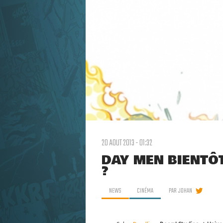
20 AOUT 2013 - 01:32
DAY MEN BIENTÔ
?
NEWS
CINÉMA
PAR
JOHAN