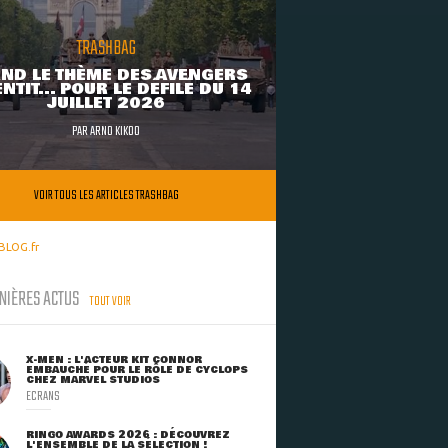
TRASHBAG
ND LE THÈME DES AVENGERS
NTIT... POUR LE DÉFILÉ DU 14
JUILLET 2026
PAR
ARNO KIKOO
VOIR TOUS LES ARTICLES TRASHBAG
BLOG.fr
NIÈRES ACTUS
TOUT VOIR
X-MEN : L'ACTEUR KIT CONNOR
EMBAUCHÉ POUR LE RÔLE DE CYCLOPS
CHEZ MARVEL STUDIOS
ECRANS
RINGO AWARDS 2026 : DÉCOUVREZ
L'ENSEMBLE DE LA SÉLECTION !