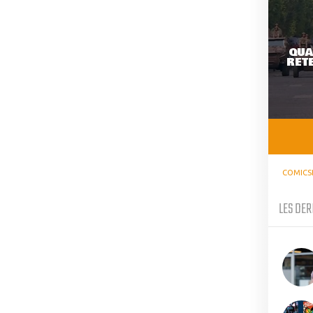
QUA
RETE
COMICS
LES DER