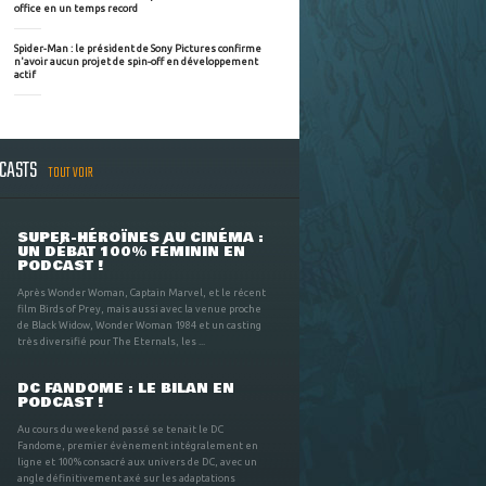
office en un temps record
Spider-Man : le président de Sony Pictures confirme
n'avoir aucun projet de spin-off en développement
actif
DCASTS
TOUT VOIR
SUPER-HÉROÏNES AU CINÉMA :
UN DÉBAT 100% FÉMININ EN
PODCAST !
Après Wonder Woman, Captain Marvel, et le récent
film Birds of Prey, mais aussi avec la venue proche
de Black Widow, Wonder Woman 1984 et un casting
très diversifié pour The Eternals, les ...
DC FANDOME : LE BILAN EN
PODCAST !
Au cours du weekend passé se tenait le DC
Fandome, premier évènement intégralement en
ligne et 100% consacré aux univers de DC, avec un
angle définitivement axé sur les adaptations