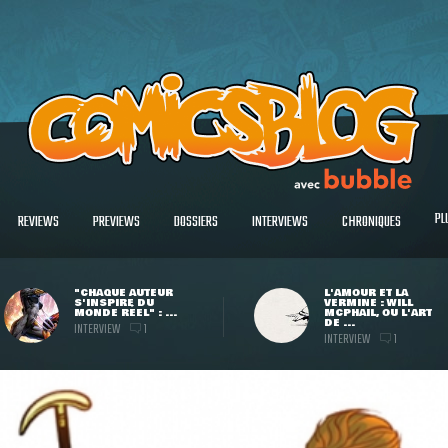
PL
REVIEWS
PREVIEWS
DOSSIERS
INTERVIEWS
CHRONIQUES
"CHAQUE AUTEUR
L'AMOUR ET LA
S'INSPIRE DU
VERMINE : WILL
MONDE RÉEL" : ...
MCPHAIL, OU L'ART
DE ...
INTERVIEW
1
INTERVIEW
1