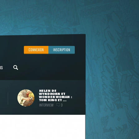
CONNEXION
INSCRIPTION
US
HELEN DE
WYNDHORN ET
WONDER WOMAN :
TOM KING ET ...
INTERVIEW
3