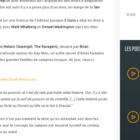
rsal
se sont entendus sur l'acquisition des droits d'adaptation
tre est sorti il y a à peine plus d'un mois, en marge de la
San
04 AOU
al sur une licence de l'éditeur puisque
2 Guns
a déjà eu droit à
s) avec
Mark Whalberg
et
Denzel Washington
dans les rôles
LES PO
an Nelson
(
Supergirl
,
The Ravagers
), dessiné par
Brian
cit s'articule autour du Day Men, un ordre secret d'êtres humains
les grandes familles de vampires lorsque, de jour, ceux-ci
Comic Book Resources
:
pouvoir, et c'est de cela que traite cette histoire. Oui, il y a des
centré sur la soif de pouvoir et de contrôle. [...] Cette histoire porte
 forte au Parrain qu'elle ne le fait à Dracula.
"
Men n'est pas vraiment la série qu'on attendait voir dans les
e que le concept de vampire est souvent lucratif au cinéma,
 au soleil...