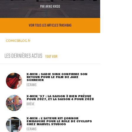
PAR
ARNO KIKOO
VOIR TOUS LES ARTICLES TRASHBAG
COMICSBLOG.fr
LES DERNIÈRES ACTUS
TOUT VOIR
X-MEN : SADIE SINK CONFIRME SON
RETOUR POUR LE FILM DE JAKE
SCHREIER
ECRANS
X-MEN '97 : LA SAISON 3 BIEN PRÉVUE
POUR 2027, ET LA SAISON 4 POUR 2028
BRÈVE
X-MEN : L'ACTEUR KIT CONNOR
EMBAUCHÉ POUR LE RÔLE DE CYCLOPS
CHEZ MARVEL STUDIOS
ECRANS