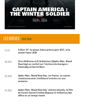
CAPTAIN AMERICA :
THE WINTER SOLDIER
FILM - 2014
LES BRÈVES
TOUT VOIR
14:40
X-Men '97 : la saison 3 bien prévue pour 2027, et la
saison 4 pour 2028
06 AOU
Chris McKenna et Erik Sommers (Spider-Man : Brand
New Day) en renfort sur l'écriture de Avengers :
Doomsday et Secret Wars
05 AOU
Spider-Man : Brand New Day : en France, un succès
record aussi avec 3 millions d'entrées en une
semaine
04 AOU
Spider-Man : Brand New Day : comme attendu, le film
de Destin Daniel Cretton dépasse le milliard au box-
office en un temps record