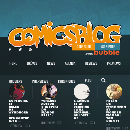
CONNEXION
INSCRIPTION
HOME
BRÈVES
NEWS
AGENDA
REVIEWS
PREVIEWS
PLUS
DOSSIERS
INTERVIEWS
CHRONIQUES
SUPERGIRL
"CHAQUE
L'AMOUR
HELEN
ET
AUTEUR
ET LA
DE
HELEN
S'INSPIRE
VERMINE
WYNDHORN
DE
DU
: WILL
ET
WYNDHORN
MONDE
MCPHAIL,
WONDER
:
RÉEL" :
OU L'ART
WOMAN :
RENCONTRE
...
DE ...
TOM
AVEC ...
KING ET
INTERVIEW
INTERVIEW
1
1
...
INTERVIEW
4
INTERVIEW
3