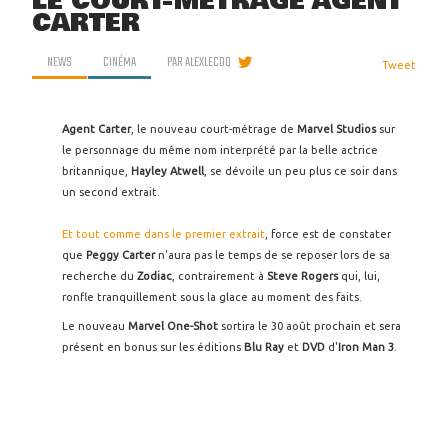
LE COURT-MÉTRAGE AGENT
CARTER
NEWS
CINÉMA
PAR
ALEXLECOQ
Tweet
Agent Carter
, le nouveau court-métrage de
Marvel Studios
sur
le personnage du même nom interprété par la belle actrice
britannique,
Hayley Atwell
, se dévoile un peu plus ce soir dans
un second extrait.
Et tout comme dans le premier extrait
, force est de constater
que
Peggy Carter
n'aura pas le temps de se reposer lors de sa
recherche du
Zodiac
, contrairement à
Steve Rogers
qui, lui,
ronfle tranquillement sous la glace au moment des faits.
Le nouveau
Marvel One-Shot
sortira le 30 août prochain et sera
présent en bonus sur les éditions
Blu Ray
et
DVD
d'
Iron Man 3
.