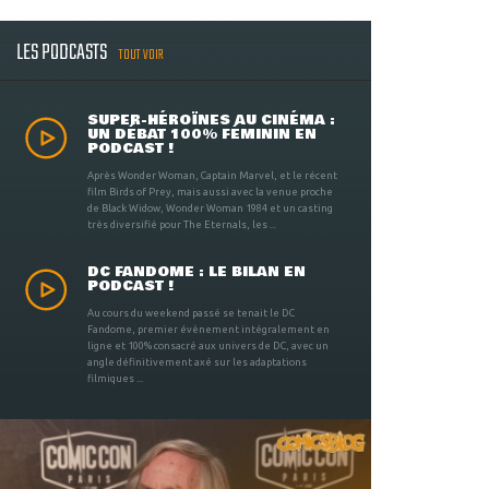
LES PODCASTS
TOUT VOIR
SUPER-HÉROÏNES AU CINÉMA :
UN DÉBAT 100% FÉMININ EN
PODCAST !
Après Wonder Woman, Captain Marvel, et le récent
film Birds of Prey, mais aussi avec la venue proche
de Black Widow, Wonder Woman 1984 et un casting
très diversifié pour The Eternals, les ...
DC FANDOME : LE BILAN EN
PODCAST !
Au cours du weekend passé se tenait le DC
Fandome, premier évènement intégralement en
ligne et 100% consacré aux univers de DC, avec un
angle définitivement axé sur les adaptations
filmiques ...