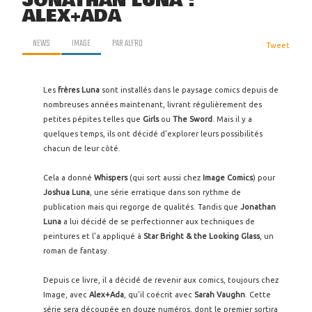
JONATHAN LUNA :
ALEX+ADA
NEWS
IMAGE
PAR
ALFRO
Tweet
Les
frères Luna
sont installés dans le paysage comics depuis de
nombreuses années maintenant, livrant régulièrement des
petites pépites telles que
Girls
ou
The Sword
. Mais il y a
quelques temps, ils ont décidé d'explorer leurs possibilités
chacun de leur côté.
Cela a donné
Whispers
(qui sort aussi chez
Image Comics
) pour
Joshua Luna
, une série erratique dans son rythme de
publication mais qui regorge de qualités. Tandis que
Jonathan
Luna
a lui décidé de se perfectionner aux techniques de
peintures et l'a appliqué à
Star Bright & the Looking Glass
, un
roman de fantasy.
Depuis ce livre, il a décidé de revenir aux comics, toujours chez
Image, avec
Alex+Ada
, qu'il coécrit avec
Sarah Vaughn
. Cette
série sera découpée en douze numéros, dont le premier sortira