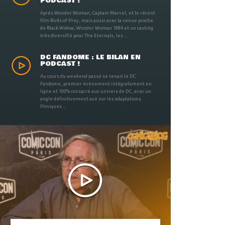
PODCAST !
Après Wonder Woman, Captain Marvel, et le récent
film Birds of Prey, mais aussi avec la venue proche
de Black Widow, Wonder Woman 1984 et un casting
très diversifié pour The Eternals, les ...
DC FANDOME : LE BILAN EN
PODCAST !
Au cours du weekend passé se tenait le DC
Fandome, premier évènement intégralement en
ligne et 100% consacré aux univers de DC, avec un
angle définitivement axé sur les adaptations
filmiques ...