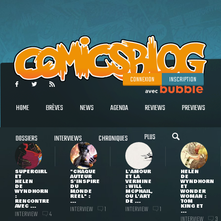
CONNEXION
INSCRIPTION
HOME
BRÈVES
NEWS
AGENDA
REVIEWS
PREVIEWS
PLUS
DOSSIERS
INTERVIEWS
CHRONIQUES
SUPERGIRL
"CHAQUE
L'AMOUR
HELEN
ET
AUTEUR
ET LA
DE
HELEN
S'INSPIRE
VERMINE
WYNDHORN
DE
DU
: WILL
ET
WYNDHORN
MONDE
MCPHAIL,
WONDER
:
RÉEL" :
OU L'ART
WOMAN :
RENCONTRE
...
DE ...
TOM
AVEC ...
KING ET
INTERVIEW
INTERVIEW
1
1
...
INTERVIEW
4
INTERVIEW
3