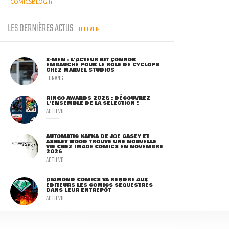
COMICSBLOG.fr
LES DERNIÈRES ACTUS
TOUT VOIR
X-MEN : L'ACTEUR KIT CONNOR
EMBAUCHÉ POUR LE RÔLE DE CYCLOPS
CHEZ MARVEL STUDIOS
ECRANS
RINGO AWARDS 2026 : DÉCOUVREZ
L'ENSEMBLE DE LA SÉLECTION !
ACTU VO
AUTOMATIC KAFKA DE JOE CASEY ET
ASHLEY WOOD TROUVE UNE NOUVELLE
VIE CHEZ IMAGE COMICS EN NOVEMBRE
2026
ACTU VO
DIAMOND COMICS VA RENDRE AUX
ÉDITEURS LES COMICS SÉQUESTRÉS
DANS LEUR ENTREPÔT
ACTU VO