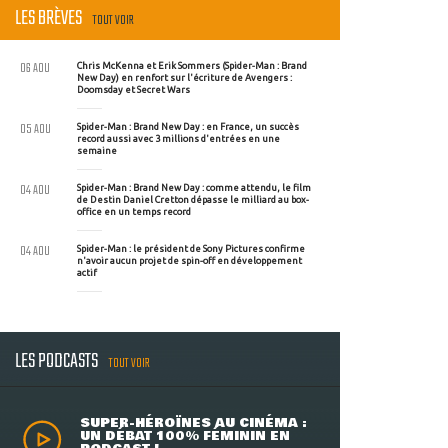
LES BRÈVES
TOUT VOIR
06 AOU
Chris McKenna et Erik Sommers (Spider-Man : Brand
New Day) en renfort sur l'écriture de Avengers :
Doomsday et Secret Wars
05 AOU
Spider-Man : Brand New Day : en France, un succès
record aussi avec 3 millions d'entrées en une
semaine
04 AOU
Spider-Man : Brand New Day : comme attendu, le film
de Destin Daniel Cretton dépasse le milliard au box-
office en un temps record
04 AOU
Spider-Man : le président de Sony Pictures confirme
n'avoir aucun projet de spin-off en développement
actif
LES PODCASTS
TOUT VOIR
SUPER-HÉROÏNES AU CINÉMA :
UN DÉBAT 100% FÉMININ EN