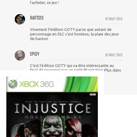
l'acheter, ce jeu !
RAITTO13
07 AOUT 2013
Vivement l?édition GOTY parce que autant de
personnage en DLC c'est honteux, la plaie des jeux
de baston
SPIDY
07 AOUT 2013
C'est l'édition GOTY qui va être intéressante au
final. Et pourquoi pas un petit Playstation Plus dans
quelques mois....