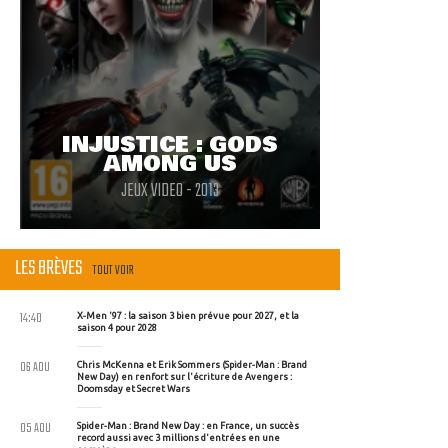
INJUSTICE : GODS
AMONG US
JEUX VIDEO - 2013
LES BRÈVES
TOUT VOIR
14:40
X-Men '97 : la saison 3 bien prévue pour 2027, et la
saison 4 pour 2028
06 AOU
Chris McKenna et Erik Sommers (Spider-Man : Brand
New Day) en renfort sur l'écriture de Avengers :
Doomsday et Secret Wars
05 AOU
Spider-Man : Brand New Day : en France, un succès
record aussi avec 3 millions d'entrées en une