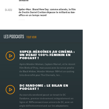
semaine
04 AOU
Spider-Man : Brand New Day : comme attendu, le film
de Destin Daniel Cretton dépasse le milliard au box-
office en un temps record
LES PODCASTS
TOUT VOIR
SUPER-HÉROÏNES AU CINÉMA :
UN DÉBAT 100% FÉMININ EN
PODCAST !
Après Wonder Woman, Captain Marvel, et le récent
film Birds of Prey, mais aussi avec la venue proche
de Black Widow, Wonder Woman 1984 et un casting
très diversifié pour The Eternals, les ...
DC FANDOME : LE BILAN EN
PODCAST !
Au cours du weekend passé se tenait le DC
Fandome, premier évènement intégralement en
ligne et 100% consacré aux univers de DC, avec un
angle définitivement axé sur les adaptations