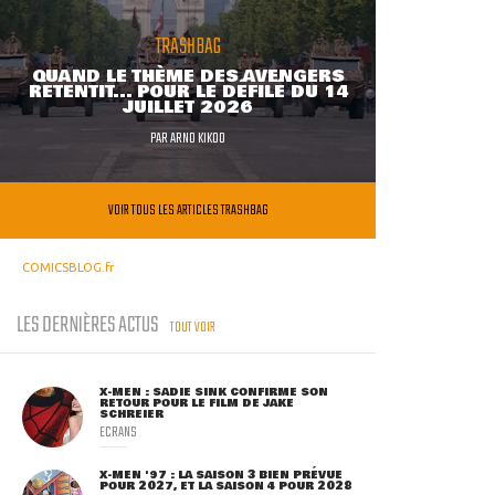
TRASHBAG
QUAND LE THÈME DES AVENGERS
RETENTIT... POUR LE DÉFILÉ DU 14
JUILLET 2026
PAR
ARNO KIKOO
VOIR TOUS LES ARTICLES TRASHBAG
COMICSBLOG.fr
LES DERNIÈRES ACTUS
TOUT VOIR
X-MEN : SADIE SINK CONFIRME SON
RETOUR POUR LE FILM DE JAKE
SCHREIER
ECRANS
X-MEN '97 : LA SAISON 3 BIEN PRÉVUE
POUR 2027, ET LA SAISON 4 POUR 2028