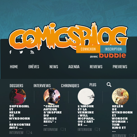
CONNEXION
INSCRIPTION
HOME
BRÈVES
NEWS
AGENDA
REVIEWS
PREVIEWS
PLUS
DOSSIERS
INTERVIEWS
CHRONIQUES
SUPERGIRL
"CHAQUE
L'AMOUR
HELEN
ET
AUTEUR
ET LA
DE
HELEN
S'INSPIRE
VERMINE
WYNDHORN
DE
DU
: WILL
ET
WYNDHORN
MONDE
MCPHAIL,
WONDER
:
RÉEL" :
OU L'ART
WOMAN :
RENCONTRE
...
DE ...
TOM
AVEC ...
KING ET
INTERVIEW
INTERVIEW
1
1
...
INTERVIEW
4
INTERVIEW
3