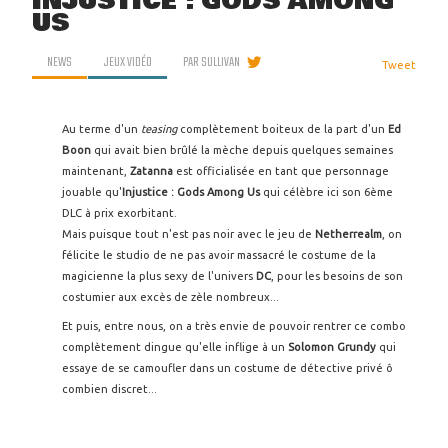
INJUSTICE : GODS AMONG
US
NEWS
JEUX VIDÉO
PAR
SULLIVAN
Tweet
Au terme d'un
teasing
complètement boiteux de la part d'un
Ed
Boon
qui avait bien brûlé la mèche depuis quelques semaines
maintenant,
Zatanna
est officialisée en tant que personnage
jouable qu'
Injustice : Gods Among Us
qui célèbre ici son 6ème
DLC à prix exorbitant.
Mais puisque tout n'est pas noir avec le jeu de
Netherrealm
, on
félicite le studio de ne pas avoir massacré le costume de la
magicienne la plus sexy de l'univers
DC
, pour les besoins de son
costumier aux excès de zèle nombreux...
Et puis, entre nous, on a très envie de pouvoir rentrer ce combo
complètement dingue qu'elle inflige à un
Solomon Grundy
qui
essaye de se camoufler dans un costume de détective privé ô
combien discret...