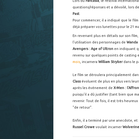
Lors du
Fantasia
, le festival internation
questions/réponses et a dévoilé, lors d
Past
.
Pour commencer, il a indiqué que le film
déjà préparer vos lunettes pour le 21 ma
En revenant plus en détails sur son film
l'utilisation des personnages de
Wanda 
Avengers : Age of Ultron
en indiquant 
revenu sur quelques points de casting e
mois
, incarnera
William Stryker
dans le p
Le film se déroulera principalement dan
Class
évoluent de plus en plus vers leur
après les événement de
X-Men : l'Affro
puisqu'il a dû justifier (tant bien que m
revenir. Tout de fois, il est très heure
"de retour".
Enfin, il a terminé par une anecdote, et
Russel Crowe
voulait incarner
Wolverin