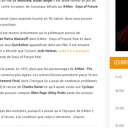
al du film de
Montréal
,
Bryan Singer
s'est laissé tenter au jeu du
e cette occasion, de nouveaux détails sur
X-Men : Days of Future
 serait (sans surprise) tourné en 3D native. Ainsi vous pouvez
i prochain.
, il est revenu brièvement sur la polémique autour de
et Pietro Maximoff
dans X-Men : Days of Future Past et dans
que seul
Quicksilver
apparaîtrait dans son film. Il est ensuite
t a dévoilé que l'acteur
Josh Helman
,
casté il y a quelques
assé de Days of Future Past.
LES BR
s le passé, en 1973, alors que les personnages de
X-Men : Firs
s versions plus âgées. Les scènes futures prendront place 10 ans
14:40
ntement Final
, dont l'intrigue lui a posé de nombreux problèmes
al) le retour de
Charles Xavier
et qu'il aurait voulu voir
Cyclops
06 AOU
ux de pouvoir compter
Ellen Page
(
Kitty Pride
) parmi les acteurs
05 AOU
 pas des moindres, puisqu'il a avoué qu'à l'époque de X-Men 1,
e
à l'écran, à la condition que celui-ci devienne...chauve.
04 AOU