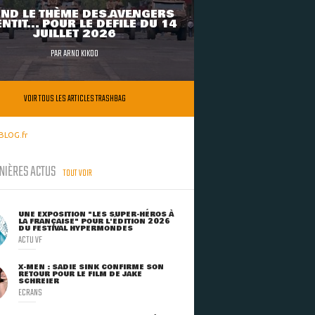
ND LE THÈME DES AVENGERS
NTIT... POUR LE DÉFILÉ DU 14
JUILLET 2026
PAR
ARNO KIKOO
VOIR TOUS LES ARTICLES TRASHBAG
BLOG.fr
NIÈRES ACTUS
TOUT VOIR
UNE EXPOSITION "LES SUPER-HÉROS À
LA FRANÇAISE" POUR L'ÉDITION 2026
DU FESTIVAL HYPERMONDES
ACTU VF
X-MEN : SADIE SINK CONFIRME SON
RETOUR POUR LE FILM DE JAKE
SCHREIER
ECRANS