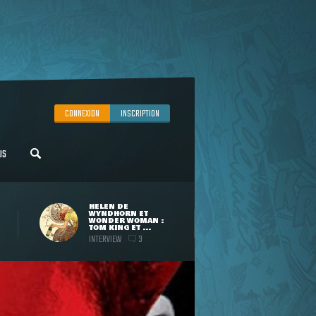
CONNEXION
INSCRIPTION
US
HELEN DE
WYNDHORN ET
WONDER WOMAN :
TOM KING ET ...
INTERVIEW
3