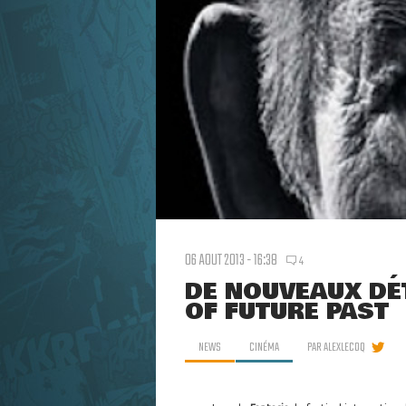
06 AOUT 2013 - 16:38
4
DE NOUVEAUX DÉT
OF FUTURE PAST
NEWS
CINÉMA
PAR
ALEXLECOQ