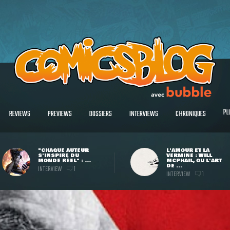
PL
REVIEWS
PREVIEWS
DOSSIERS
INTERVIEWS
CHRONIQUES
"CHAQUE AUTEUR
L'AMOUR ET LA
S'INSPIRE DU
VERMINE : WILL
MONDE RÉEL" : ...
MCPHAIL, OU L'ART
DE ...
INTERVIEW
1
INTERVIEW
1