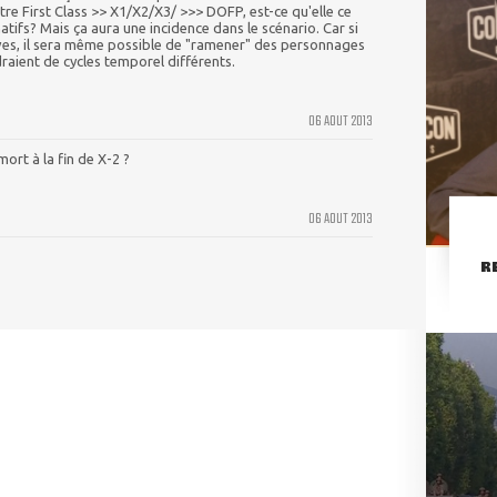
ntre First Class >> X1/X2/X3/ >>> DOFP, est-ce qu'elle ce
natifs? Mais ça aura une incidence dans le scénario. Car si
ives, il sera même possible de "ramener" des personnages
raient de cycles temporel différents.
06 AOUT 2013
mort à la fin de X-2 ?
06 AOUT 2013
R