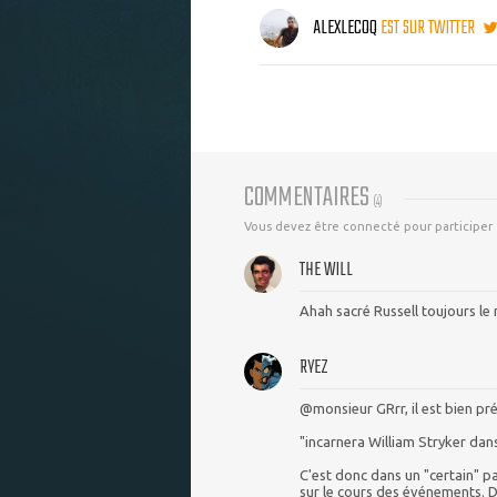
ALEXLECOQ
EST SUR TWITTER
COMMENTAIRES
(
4
)
Vous devez être connecté pour participer
THE WILL
Ahah sacré Russell toujours le 
RYEZ
@monsieur GRrr, il est bien pré
"incarnera William Stryker dan
C'est donc dans un "certain" p
sur le cours des événements. 