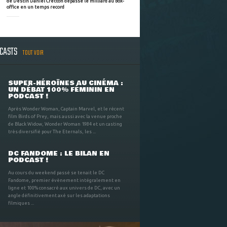
de Destin Daniel Cretton dépasse le milliard au box-
office en un temps record
DCASTS
TOUT VOIR
SUPER-HÉROÏNES AU CINÉMA :
UN DÉBAT 100% FÉMININ EN
PODCAST !
Après Wonder Woman, Captain Marvel, et le récent
film Birds of Prey, mais aussi avec la venue proche
de Black Widow, Wonder Woman 1984 et un casting
très diversifié pour The Eternals, les ...
DC FANDOME : LE BILAN EN
PODCAST !
Au cours du weekend passé se tenait le DC
Fandome, premier évènement intégralement en
ligne et 100% consacré aux univers de DC, avec un
angle définitivement axé sur les adaptations
filmiques ...