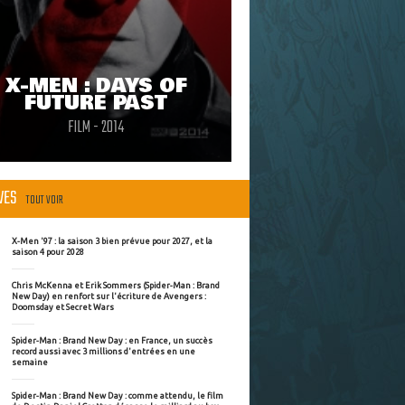
X-MEN : DAYS OF
FUTURE PAST
FILM - 2014
ÈVES
TOUT VOIR
X-Men '97 : la saison 3 bien prévue pour 2027, et la
saison 4 pour 2028
Chris McKenna et Erik Sommers (Spider-Man : Brand
New Day) en renfort sur l'écriture de Avengers :
Doomsday et Secret Wars
Spider-Man : Brand New Day : en France, un succès
record aussi avec 3 millions d'entrées en une
semaine
Spider-Man : Brand New Day : comme attendu, le film