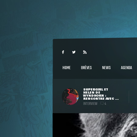
HOME
BRÈVES
NEWS
AGENDA
SUPERGIRL ET
HELEN DE
WYNDHORN :
RENCONTRE AVEC ...
INTERVIEW
4