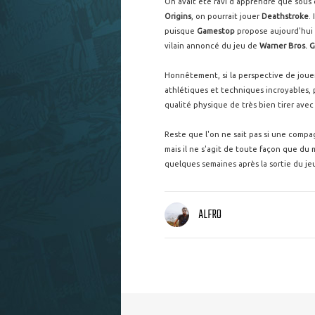
On avait été ravi d'apprendre que sou
Origins
, on pourrait jouer
Deathstroke
.
puisque
Gamestop
propose aujourd'hui
vilain annoncé du jeu de
Warner Bros. 
Honnêtement, si la perspective de jou
athlétiques et techniques incroyables, p
qualité physique de très bien tirer avec 
Reste que l'on ne sait pas si une compa
mais il ne s'agit de toute façon que d
quelques semaines après la sortie du je
ALFRO