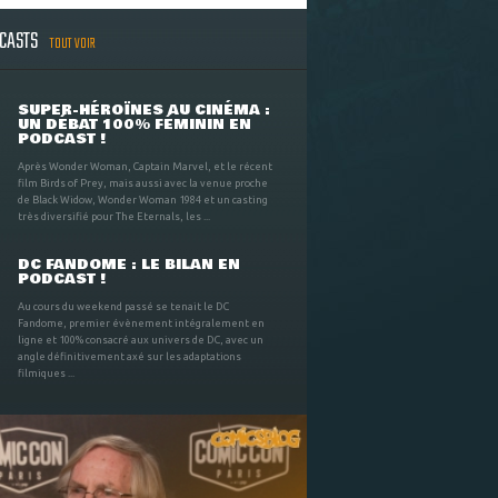
DCASTS
TOUT VOIR
SUPER-HÉROÏNES AU CINÉMA :
UN DÉBAT 100% FÉMININ EN
PODCAST !
Après Wonder Woman, Captain Marvel, et le récent
film Birds of Prey, mais aussi avec la venue proche
de Black Widow, Wonder Woman 1984 et un casting
très diversifié pour The Eternals, les ...
DC FANDOME : LE BILAN EN
PODCAST !
Au cours du weekend passé se tenait le DC
Fandome, premier évènement intégralement en
ligne et 100% consacré aux univers de DC, avec un
angle définitivement axé sur les adaptations
filmiques ...