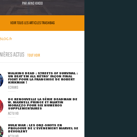
PAR
ARNO KIKOO
VOIR TOUS LES ARTICLES TRASHBAG
BLOG.fr
NIÈRES ACTUS
TOUT VOIR
WALKING DEAD : STREETS OF SURVIVAL :
UN BEAT'EM ALL RÉTRO' FAÇON FINAL
FIGHT POUR LA FRANCHISE DE ROBERT
KIRKMAN !
ECRANS
DC RENOUVELLE LA SÉRIE DEADMAN DE
W. MAXWELL PRINCE ET MARTIN
MORAZZO POUR SIX NUMÉROS
SUPPLÉMENTAIRES
ACTU VO
HULK WAR : LES ONE-SHOTS EN
PROLOGUE DE L'ÉVÈNEMENT MARVEL SE
DÉVOILENT
ACTU VO