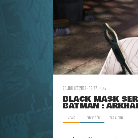
25 JUILLET 2013 - 13:27
4
BLACK MASK SER
BATMAN : ARKHA
NEWS
JEUX VIDÉO
PAR
ALFRO