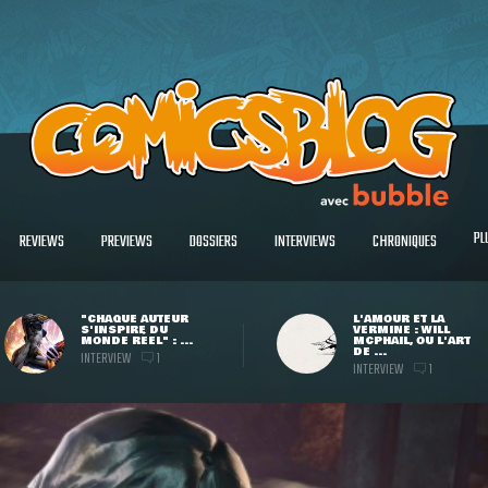
PL
REVIEWS
PREVIEWS
DOSSIERS
INTERVIEWS
CHRONIQUES
"CHAQUE AUTEUR
L'AMOUR ET LA
S'INSPIRE DU
VERMINE : WILL
MONDE RÉEL" : ...
MCPHAIL, OU L'ART
DE ...
INTERVIEW
1
INTERVIEW
1