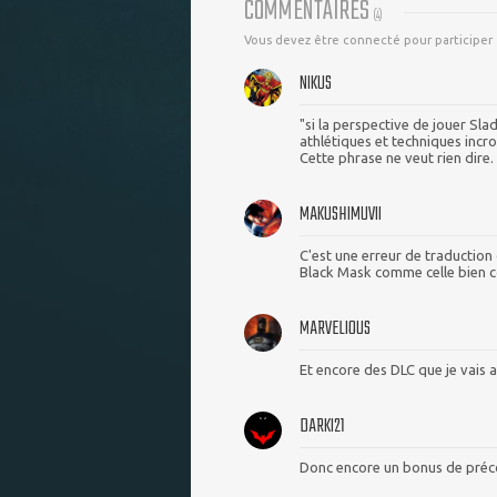
COMMENTAIRES
(
4
)
Vous devez être connecté pour participer
NIKUS
"si la perspective de jouer Sla
athlétiques et techniques incr
Cette phrase ne veut rien dire.
MAKUSHIMUVII
C'est une erreur de traduction 
Black Mask comme celle bien c
MARVELIOUS
Et encore des DLC que je vais a
DARKI21
Donc encore un bonus de préc