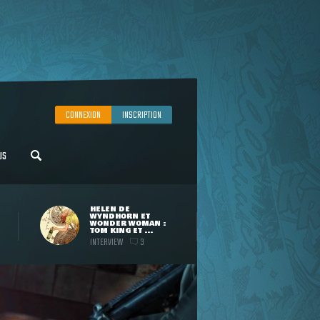
CONNEXION
INSCRIPTION
US
HELEN DE
WYNDHORN ET
WONDER WOMAN :
TOM KING ET ...
INTERVIEW
3