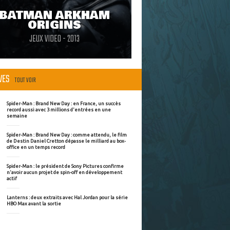
BATMAN ARKHAM
ORIGINS
JEUX VIDEO - 2013
ÈVES
TOUT VOIR
Spider-Man : Brand New Day : en France, un succès
record aussi avec 3 millions d'entrées en une
semaine
Spider-Man : Brand New Day : comme attendu, le film
de Destin Daniel Cretton dépasse le milliard au box-
office en un temps record
Spider-Man : le président de Sony Pictures confirme
n'avoir aucun projet de spin-off en développement
actif
Lanterns : deux extraits avec Hal Jordan pour la série
HBO Max avant la sortie