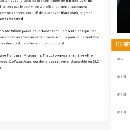
s certaines conditions de pré-commande de
Batman : Arkham
 Il ne sera pas le seul vilain à profiter du même traitement
 comme contenu exclusif de jouer avec
Black Mask
, le grand
Games Montreal
.
er
Slade Wilson
pouvait alléchante tant il présente des qualités
ar contre incarner un parrain mafieux qui a pour seule véritable
LES BR
ses deux pistolets laisse un peu dubitatif.
gnie Française (Micromania, Fnac...) proposera la même offre
05 AOU
u mode
Challenge Maps
, qui devrait se retrouver disponible en DLC
u.
04 AOU
04 AOU
04 AOU