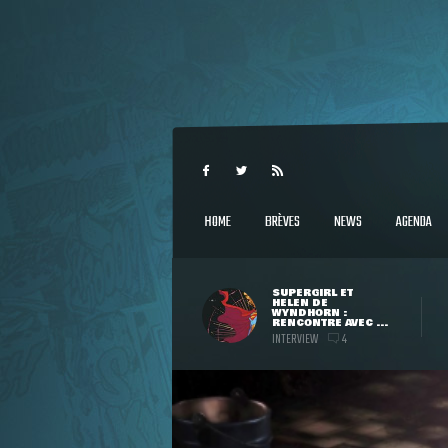
HOME
BRÈVES
NEWS
AGENDA
SUPERGIRL ET
HELEN DE
WYNDHORN :
RENCONTRE AVEC ...
INTERVIEW
4