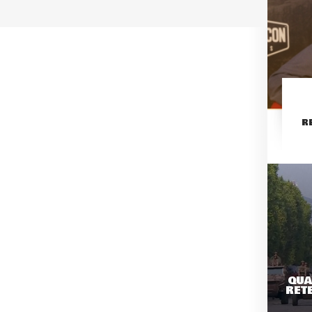
R
QUA
RETE