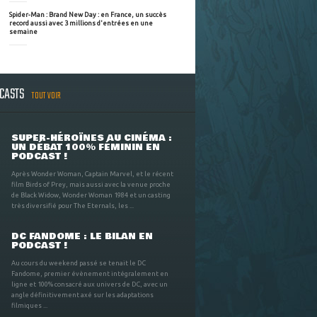
Spider-Man : Brand New Day : en France, un succès
record aussi avec 3 millions d'entrées en une
semaine
DCASTS
TOUT VOIR
SUPER-HÉROÏNES AU CINÉMA :
UN DÉBAT 100% FÉMININ EN
PODCAST !
Après Wonder Woman, Captain Marvel, et le récent
film Birds of Prey, mais aussi avec la venue proche
de Black Widow, Wonder Woman 1984 et un casting
très diversifié pour The Eternals, les ...
DC FANDOME : LE BILAN EN
PODCAST !
Au cours du weekend passé se tenait le DC
Fandome, premier évènement intégralement en
ligne et 100% consacré aux univers de DC, avec un
angle définitivement axé sur les adaptations
filmiques ...