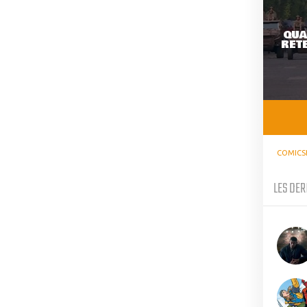
QUA
RETE
COMICS
LES DER