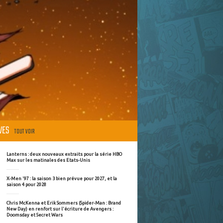
ÈVES
TOUT VOIR
Lanterns : deux nouveaux extraits pour la série HBO
Max sur les matinales des Etats-Unis
X-Men '97 : la saison 3 bien prévue pour 2027, et la
saison 4 pour 2028
Chris McKenna et Erik Sommers (Spider-Man : Brand
New Day) en renfort sur l'écriture de Avengers :
Doomsday et Secret Wars