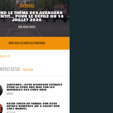
TRASHBAG
ND LE THÈME DES AVENGERS
NTIT... POUR LE DÉFILÉ DU 14
JUILLET 2026
PAR
ARNO KIKOO
VOIR TOUS LES ARTICLES TRASHBAG
BLOG.fr
NIÈRES ACTUS
TOUT VOIR
LANTERNS : DEUX NOUVEAUX EXTRAITS
POUR LA SÉRIE HBO MAX SUR LES
MATINALES DES ETATS-UNIS
BRÈVE
KEVIN SMITH AU TRAVAIL SUR DEUX
AUTRES NUMÉROS JAY & SILENT BOB
CHEZ MARVEL
ACTU VO