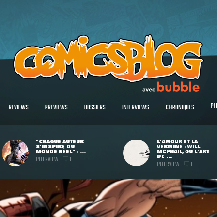
PL
REVIEWS
PREVIEWS
DOSSIERS
INTERVIEWS
CHRONIQUES
"CHAQUE AUTEUR
L'AMOUR ET LA
S'INSPIRE DU
VERMINE : WILL
MONDE RÉEL" : ...
MCPHAIL, OU L'ART
DE ...
INTERVIEW
1
INTERVIEW
1