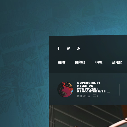
HOME
BRÈVES
NEWS
AGENDA
SUPERGIRL ET
HELEN DE
WYNDHORN :
RENCONTRE AVEC ...
INTERVIEW
4