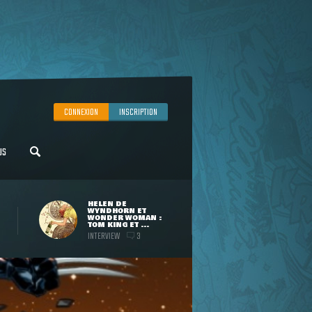
CONNEXION
INSCRIPTION
US
HELEN DE
WYNDHORN ET
WONDER WOMAN :
TOM KING ET ...
INTERVIEW
3