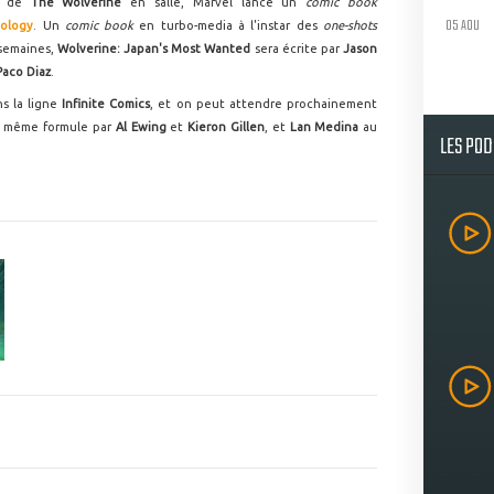
ne de
The Wolverine
en salle, Marvel lance un
comic book
05 AOU
ology
. Un
comic book
en turbo-media à l'instar des
one-shots
 semaines,
Wolverine: Japan's Most Wanted
sera écrite par
Jason
Paco Diaz
.
s la ligne
Infinite Comics
, et on peut attendre prochainement
a même formule par
Al Ewing
et
Kieron Gillen
, et
Lan Medina
au
LES PO