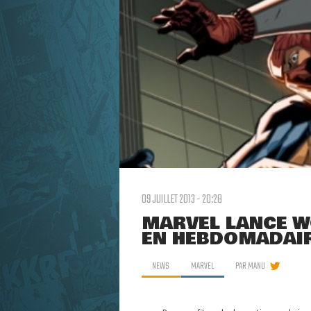
09 JUILLET 2013 - 20:28
MARVEL LANCE W
EN HÉBDOMADAI
NEWS
MARVEL
PAR
MANU