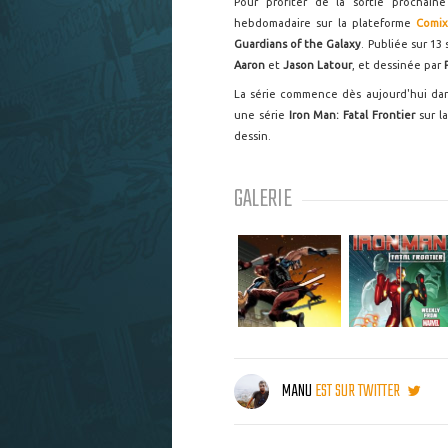
Pour profiter de la sortie prochai
hebdomadaire sur la plateforme
Comix
Guardians of the Galaxy
. Publiée sur 13
Aaron
et
Jason Latour
, et dessinée par
La série commence dès aujourd'hui dan
une série
Iron Man: Fatal Frontier
sur l
dessin.
GALERIE
MANU
EST SUR TWITTER