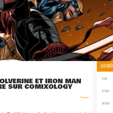
LES BR
11:09
OLVERINE ET IRON MAN
RE SUR COMIXOLOGY
07 AOU
Tweet
06 AOU