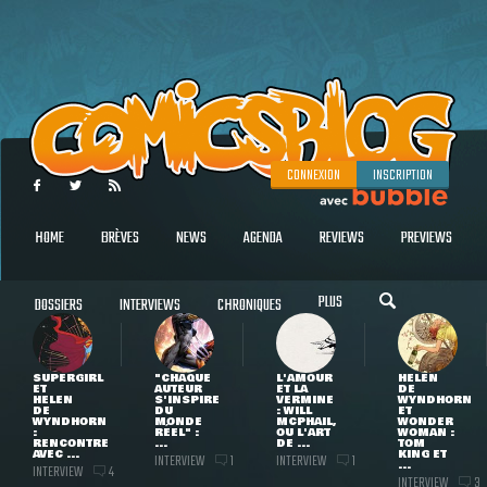
CONNEXION
INSCRIPTION
HOME
BRÈVES
NEWS
AGENDA
REVIEWS
PREVIEWS
PLUS
DOSSIERS
INTERVIEWS
CHRONIQUES
SUPERGIRL
"CHAQUE
L'AMOUR
HELEN
ET
AUTEUR
ET LA
DE
HELEN
S'INSPIRE
VERMINE
WYNDHORN
DE
DU
: WILL
ET
WYNDHORN
MONDE
MCPHAIL,
WONDER
:
RÉEL" :
OU L'ART
WOMAN :
RENCONTRE
...
DE ...
TOM
AVEC ...
KING ET
INTERVIEW
INTERVIEW
1
1
...
INTERVIEW
4
INTERVIEW
3