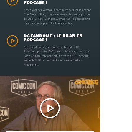
PODCAST !
Après Wonder Woman, Captain Marvel, et le récent
film Birds of Prey, mais aussi avec la venue proche
de Black Widow, Wonder Woman 1984 et un casting
très diversifié pour The Eternals, les ...
DC FANDOME : LE BILAN EN
PODCAST !
Au cours du weekend passé se tenait le DC
Fandome, premier évènement intégralement en
ligne et 100% consacré aux univers de DC, avec un
angle définitivement axé sur les adaptations
filmiques ...