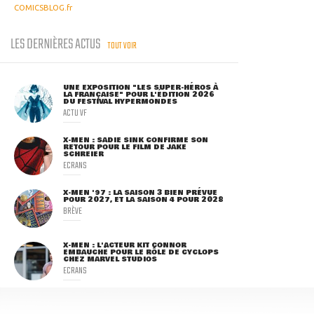
COMICSBLOG.fr
LES DERNIÈRES ACTUS
TOUT VOIR
UNE EXPOSITION "LES SUPER-HÉROS À
LA FRANÇAISE" POUR L'ÉDITION 2026
DU FESTIVAL HYPERMONDES
ACTU VF
X-MEN : SADIE SINK CONFIRME SON
RETOUR POUR LE FILM DE JAKE
SCHREIER
ECRANS
X-MEN '97 : LA SAISON 3 BIEN PRÉVUE
POUR 2027, ET LA SAISON 4 POUR 2028
BRÈVE
X-MEN : L'ACTEUR KIT CONNOR
EMBAUCHÉ POUR LE RÔLE DE CYCLOPS
CHEZ MARVEL STUDIOS
ECRANS