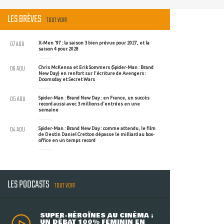
LES BRÈVES
TOUT VOIR
07 AOU
X-Men '97 : la saison 3 bien prévue pour 2027, et la
saison 4 pour 2028
06 AOU
Chris McKenna et Erik Sommers (Spider-Man : Brand
New Day) en renfort sur l'écriture de Avengers :
Doomsday et Secret Wars
05 AOU
Spider-Man : Brand New Day : en France, un succès
record aussi avec 3 millions d'entrées en une
semaine
04 AOU
Spider-Man : Brand New Day : comme attendu, le film
de Destin Daniel Cretton dépasse le milliard au box-
office en un temps record
LES PODCASTS
TOUT VOIR
SUPER-HÉROÏNES AU CINÉMA :
UN DÉBAT 100% FÉMININ EN