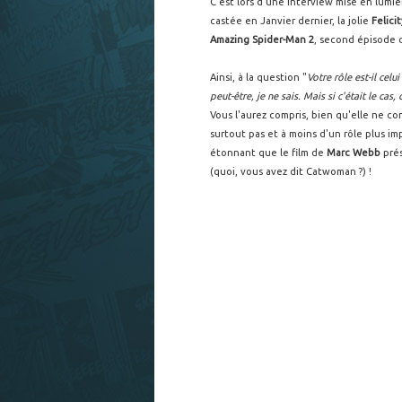
C'est lors d'une interview mise en lumi
castée en Janvier dernier, la jolie
Felici
Amazing Spider-Man 2
, second épisode 
Ainsi, à la question "
Votre rôle est-il celu
peut-être, je ne sais. Mais si c'était le cas, 
Vous l'aurez compris, bien qu'elle ne con
surtout pas et à moins d'un rôle plus im
étonnant que le film de
Marc Webb
prés
(quoi, vous avez dit Catwoman ?) !