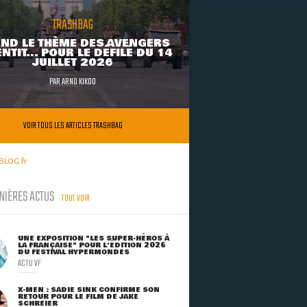
TRASHBAG
ND LE THÈME DES AVENGERS
NTIT... POUR LE DÉFILÉ DU 14
JUILLET 2026
PAR
ARNO KIKOO
VOIR TOUS LES ARTICLES TRASHBAG
BLOG.fr
NIÈRES ACTUS
TOUT VOIR
UNE EXPOSITION "LES SUPER-HÉROS À
LA FRANÇAISE" POUR L'ÉDITION 2026
DU FESTIVAL HYPERMONDES
ACTU VF
X-MEN : SADIE SINK CONFIRME SON
RETOUR POUR LE FILM DE JAKE
SCHREIER