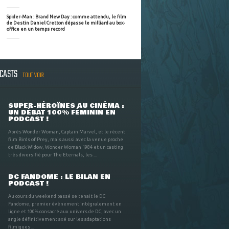
Spider-Man : Brand New Day : comme attendu, le film
de Destin Daniel Cretton dépasse le milliard au box-
office en un temps record
DCASTS
TOUT VOIR
SUPER-HÉROÏNES AU CINÉMA :
UN DÉBAT 100% FÉMININ EN
PODCAST !
Après Wonder Woman, Captain Marvel, et le récent
film Birds of Prey, mais aussi avec la venue proche
de Black Widow, Wonder Woman 1984 et un casting
très diversifié pour The Eternals, les ...
DC FANDOME : LE BILAN EN
PODCAST !
Au cours du weekend passé se tenait le DC
Fandome, premier évènement intégralement en
ligne et 100% consacré aux univers de DC, avec un
angle définitivement axé sur les adaptations
filmiques ...