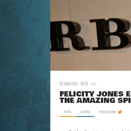
18 JUIN 2013 - 18:33
4
FELICITY JONES 
THE AMAZING SP
NEWS
CINÉMA
PAR
SULLIVAN