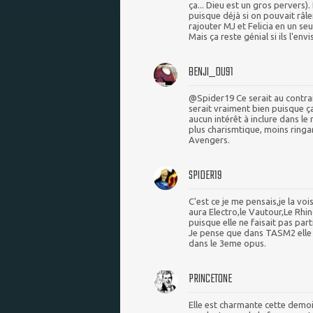
ça... Dieu est un gros pervers
puisque déjà si on pouvait râler
rajouter MJ et Felicia en un seul 
Mais ça reste génial si ils l'env
BENJI_DU91
@Spider19 Ce serait au contrair
serait vraiment bien puisque ç
aucun intérêt à inclure dans l
plus charismtique, moins ringa
Avengers.
SPIDER19
C'est ce je me pensais,je la voi
aura Electro,le Vautour,Le Rhin
puisque elle ne faisait pas part
Je pense que dans TASM2 elle s
dans le 3eme opus.
PRINCETONE
Elle est charmante cette demois