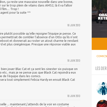
). Bon, ça reste une mauvaise nouvelle dans une bonne,
 sur le trop plein de vilains dans AMS2, là il va falloir
film.... Trop !
isagent pour la suite ^^
QUA
RETE
18 JUIN 2013
e plutôt possible qu'elle rejoigne l'équipe je pense. Ce
a permettrait de combler l'absence d'un Otto qu'ils n'ont
e reboot et donnerait au roster un atout charme le rendant
rd et plus cinégénique. Presque une réponse viable aux
COMICS
18 JUIN 2013
LES DER
s bien jouer Blac Cat et ça sent les sinester six puisque on
o etc.. mais je ne pense pas que Black Cat rejoindra eux
ie de l'équipe dans les comics.
era tout simplement Felicia Hardy en ensuit Black Cat
18 JUIN 2013
elle ... maintenant j'attends de la voir en costume