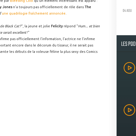
ère par
Bleeding Cool
qu'un élément intéressant est apparu :
ty Jones
n'a toujours pas officiellement de rôle dans
The
04 AOU
d'
une quadrilogie fraîchement annoncée
.
i de Black Cat
?", la jeune et jolie
Felicity
répond "
Hum... et bien
ce serait excellent
!"
firme pas officiellement l'information, l'actrice ne l'infirme
LES PO
portant encore dans le décorum du tisseur, il ne serait pas
ente les débuts de la voleuse féline la plus sexy des Comics