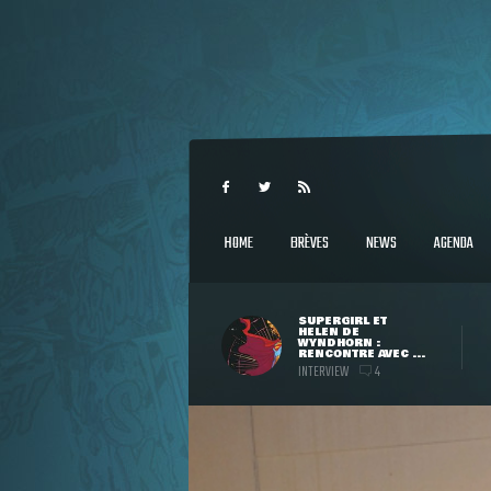
HOME
BRÈVES
NEWS
AGENDA
SUPERGIRL ET
HELEN DE
WYNDHORN :
RENCONTRE AVEC ...
INTERVIEW
4