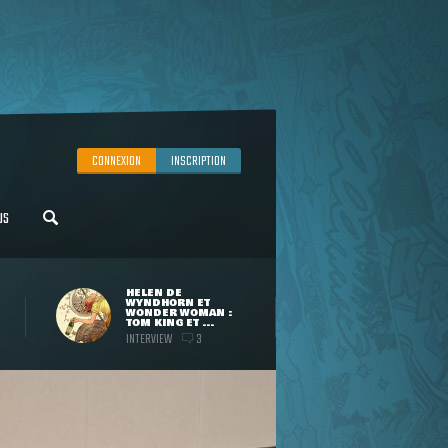
CONNEXION
INSCRIPTION
US
HELEN DE
WYNDHORN ET
WONDER WOMAN :
TOM KING ET ...
INTERVIEW
3