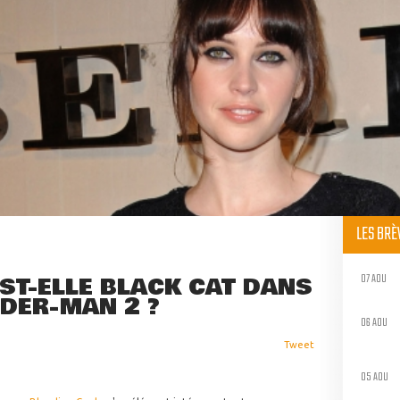
LES BR
07 AOU
EST-ELLE BLACK CAT DANS
IDER-MAN 2 ?
06 AOU
Tweet
05 AOU