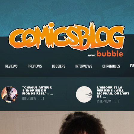
PL
REVIEWS
PREVIEWS
DOSSIERS
INTERVIEWS
CHRONIQUES
"CHAQUE AUTEUR
L'AMOUR ET LA
S'INSPIRE DU
VERMINE : WILL
MONDE RÉEL" : ...
MCPHAIL, OU L'ART
DE ...
INTERVIEW
1
INTERVIEW
1