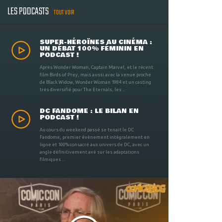
LES PODCASTS
TOUT VOIR
SUPER-HÉROÏNES AU CINÉMA :
UN DÉBAT 100% FÉMININ EN
PODCAST !
Après Wonder Woman, Captain Marvel, et le récent
film Birds of Prey, mais aussi avec la venue proche
de Black Widow, Wonder Woman 1984 et un casting
très diversifié pour The Eternals, les ...
DC FANDOME : LE BILAN EN
PODCAST !
Au cours du weekend passé se tenait le DC
Fandome, premier évènement intégralement en
ligne et 100% consacré aux univers de DC, avec un
angle définitivement axé sur les adaptations
filmiques ...