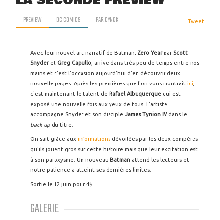
LA SECONDE PREVIEW
PREVIEW
DC COMICS
PAR
CYNOK
Tweet
Avec leur nouvel arc narratif de Batman,
Zero Year
par
Scott
Snyder
et
Greg Capullo
, arrive dans très peu de temps entre nos
mains et c'est l'occasion aujourd'hui d'en découvrir deux
nouvelle pages. Après les premières que l'on vous montrait
ici
,
c'est maintenant le talent de
Rafael
Albuquerque
qui est
exposé une nouvelle fois aux yeux de tous. L'artiste
accompagne Snyder et son disciple
James Tynion IV
dans le
back up
du titre.
On sait grâce aux
informations
dévoilées par les deux compères
qu'ils jouent gros sur cette histoire mais que leur excitation est
à son paroxysme. Un nouveau
Batman
attend les lecteurs et
notre patience a atteint ses dernières limites.
Sortie le 12 juin pour 4$.
GALERIE