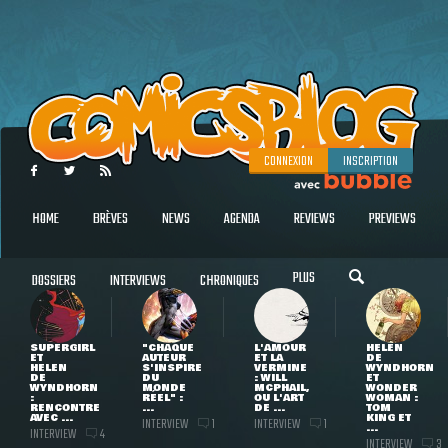
CONNEXION
INSCRIPTION
HOME
BRÈVES
NEWS
AGENDA
REVIEWS
PREVIEWS
PLUS
DOSSIERS
INTERVIEWS
CHRONIQUES
SUPERGIRL
"CHAQUE
L'AMOUR
HELEN
ET
AUTEUR
ET LA
DE
HELEN
S'INSPIRE
VERMINE
WYNDHORN
DE
DU
: WILL
ET
WYNDHORN
MONDE
MCPHAIL,
WONDER
:
RÉEL" :
OU L'ART
WOMAN :
RENCONTRE
...
DE ...
TOM
AVEC ...
KING ET
INTERVIEW
INTERVIEW
1
1
...
INTERVIEW
4
INTERVIEW
3