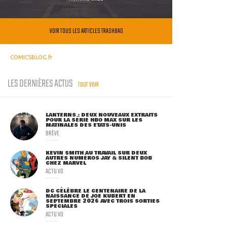
VOIR TOUS LES ARTICLES TRASHBAG
COMICSBLOG.fr
LES DERNIÈRES ACTUS
TOUT VOIR
LANTERNS : DEUX NOUVEAUX EXTRAITS
POUR LA SÉRIE HBO MAX SUR LES
MATINALES DES ETATS-UNIS
BRÈVE
KEVIN SMITH AU TRAVAIL SUR DEUX
AUTRES NUMÉROS JAY & SILENT BOB
CHEZ MARVEL
ACTU VO
DC CÉLÈBRE LE CENTENAIRE DE LA
NAISSANCE DE JOE KUBERT EN
SEPTEMBRE 2026 AVEC TROIS SORTIES
SPÉCIALES
ACTU VO