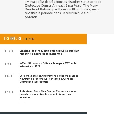
Il y avait déjà de très bonnes histoires sur la période
(Detective Comics Annual #2 par Waid, The Many
Deaths of Batman par Byrne ou Blind Justice) mais
revisiter la période dans un récit unique a du
potentiel.
LES BRÈVES
TOUT VOIR
08 AOU
Lanterns : deux nouveaux extraits pour la série HBO
Max sur les matinales des Etats-Unis
07 AOU
X-Men '97 : la saison 3 bien prévue pour 2027, et la
saison 4 pour 2028
06 AOU
Chris McKenna et Erik Sommers (Spider-Man : Brand
New Day) en renfort sur l'écriture de Avengers :
Doomsday et Secret Wars
05 AOU
Spider-Man : Brand New Day : en France, un succès
record aussi avec 3 millions d'entrées en une
semaine