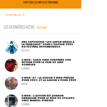
VOIR TOUS LES ARTICLES TRASHBAG
COMICSBLOG.fr
LES DERNIÈRES ACTUS
TOUT VOIR
UNE EXPOSITION "LES SUPER-HÉROS À
LA FRANÇAISE" POUR L'ÉDITION 2026
DU FESTIVAL HYPERMONDES
ACTU VF
X-MEN : SADIE SINK CONFIRME SON
RETOUR POUR LE FILM DE JAKE
SCHREIER
ECRANS
X-MEN '97 : LA SAISON 3 BIEN PRÉVUE
POUR 2027, ET LA SAISON 4 POUR 2028
BRÈVE
X-MEN : L'ACTEUR KIT CONNOR
EMBAUCHÉ POUR LE RÔLE DE CYCLOPS
CHEZ MARVEL STUDIOS
ECRANS