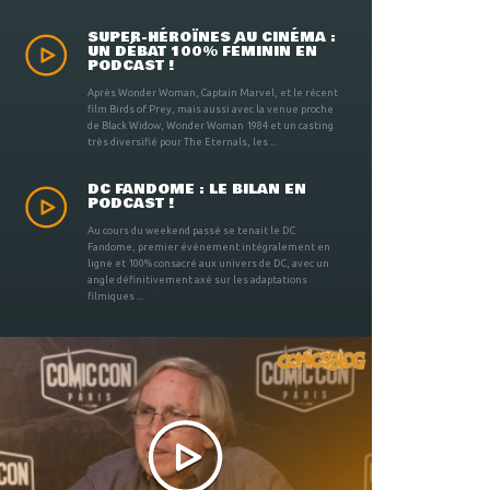
SUPER-HÉROÏNES AU CINÉMA :
UN DÉBAT 100% FÉMININ EN
PODCAST !
Après Wonder Woman, Captain Marvel, et le récent
film Birds of Prey, mais aussi avec la venue proche
de Black Widow, Wonder Woman 1984 et un casting
très diversifié pour The Eternals, les ...
DC FANDOME : LE BILAN EN
PODCAST !
Au cours du weekend passé se tenait le DC
Fandome, premier évènement intégralement en
ligne et 100% consacré aux univers de DC, avec un
angle définitivement axé sur les adaptations
filmiques ...