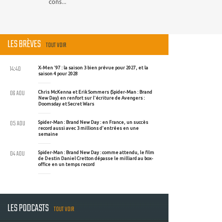
cons...
LES BRÈVES
TOUT VOIR
14:40
X-Men '97 : la saison 3 bien prévue pour 2027, et la
saison 4 pour 2028
06 AOU
Chris McKenna et Erik Sommers (Spider-Man : Brand
New Day) en renfort sur l'écriture de Avengers :
Doomsday et Secret Wars
05 AOU
Spider-Man : Brand New Day : en France, un succès
record aussi avec 3 millions d'entrées en une
semaine
04 AOU
Spider-Man : Brand New Day : comme attendu, le film
de Destin Daniel Cretton dépasse le milliard au box-
office en un temps record
LES PODCASTS
TOUT VOIR