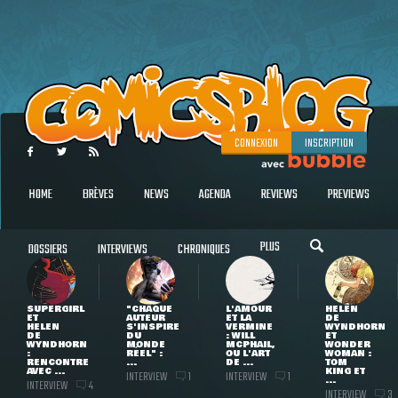
CONNEXION
INSCRIPTION
HOME
BRÈVES
NEWS
AGENDA
REVIEWS
PREVIEWS
PLUS
DOSSIERS
INTERVIEWS
CHRONIQUES
SUPERGIRL
"CHAQUE
L'AMOUR
HELEN
ET
AUTEUR
ET LA
DE
HELEN
S'INSPIRE
VERMINE
WYNDHORN
DE
DU
: WILL
ET
WYNDHORN
MONDE
MCPHAIL,
WONDER
:
RÉEL" :
OU L'ART
WOMAN :
RENCONTRE
...
DE ...
TOM
AVEC ...
KING ET
INTERVIEW
INTERVIEW
1
1
...
INTERVIEW
4
INTERVIEW
3