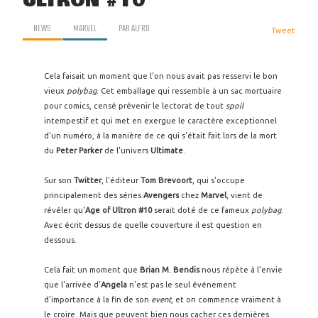
ULTRON #10
NEWS
MARVEL
PAR
ALFRO
Tweet
Cela faisait un moment que l'on nous avait pas resservi le bon
vieux
polybag
. Cet emballage qui ressemble à un sac mortuaire
pour comics, censé prévenir le lectorat de tout
spoil
intempestif et qui met en exergue le caractère exceptionnel
d'un numéro, à la manière de ce qui s'était fait lors de la mort
du
Peter Parker
de l'univers
Ultimate
.
Sur son
Twitter
, l'éditeur
Tom Brevoort
, qui s'occupe
principalement des séries
Avengers
chez
Marvel
, vient de
révéler qu'
Age of Ultron #10
serait doté de ce fameux
polybag
.
Avec écrit dessus de quelle couverture il est question en
dessous.
Cela fait un moment que
Brian M. Bendis
nous répète à l'envie
que l'arrivée d'
Angela
n'est pas le seul événement
d'importance à la fin de son
event
, et on commence vraiment à
le croire. Mais que peuvent bien nous cacher ces dernières