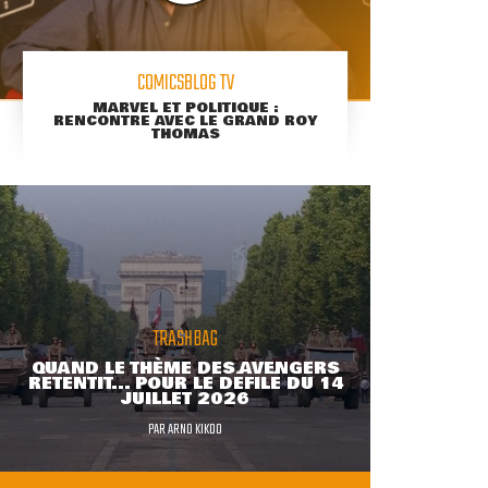
COMICSBLOG TV
MARVEL ET POLITIQUE :
RENCONTRE AVEC LE GRAND ROY
THOMAS
TRASHBAG
QUAND LE THÈME DES AVENGERS
RETENTIT... POUR LE DÉFILÉ DU 14
JUILLET 2026
PAR
ARNO KIKOO