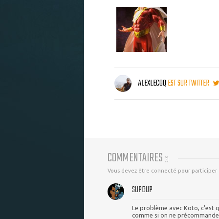
ALEXLECOQ
EST SUR TWITTER
COMMENTAIRES
(
5
)
Vous devez être connecté pour participer
SUPDUP
Le problème avec Koto, c'est q
comme si on ne précommande pas