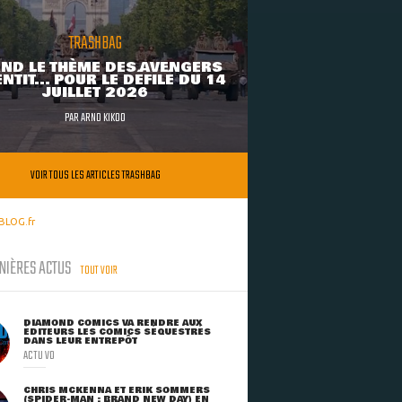
TRASHBAG
ND LE THÈME DES AVENGERS
NTIT... POUR LE DÉFILÉ DU 14
JUILLET 2026
PAR
ARNO KIKOO
VOIR TOUS LES ARTICLES TRASHBAG
BLOG.fr
NIÈRES ACTUS
TOUT VOIR
DIAMOND COMICS VA RENDRE AUX
ÉDITEURS LES COMICS SÉQUESTRÉS
DANS LEUR ENTREPÔT
ACTU VO
CHRIS MCKENNA ET ERIK SOMMERS
(SPIDER-MAN : BRAND NEW DAY) EN