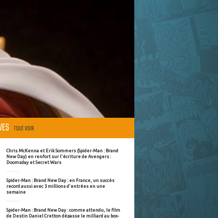
ÈVES
TOUT VOIR
Chris McKenna et Erik Sommers (Spider-Man : Brand
New Day) en renfort sur l'écriture de Avengers :
Doomsday et Secret Wars
Spider-Man : Brand New Day : en France, un succès
record aussi avec 3 millions d'entrées en une
semaine
Spider-Man : Brand New Day : comme attendu, le film
de Destin Daniel Cretton dépasse le milliard au box-