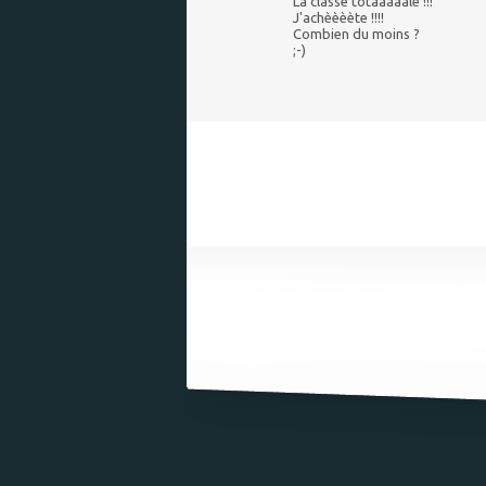
La classe totaaaaale !!!
J'achèèèète !!!!
Combien du moins ?
;-)