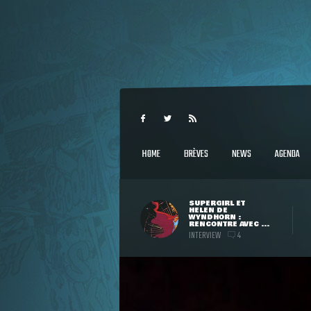
HOME
BRÈVES
NEWS
AGENDA
SUPERGIRL ET
HELEN DE
WYNDHORN :
RENCONTRE AVEC ...
INTERVIEW
4