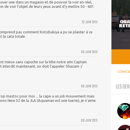
uver une dans un magasin et de pouvoir la voir en réel,
in de voir l'objet de leurs yeux avant d'y mettre 50 - 60?.
QUA
22 JUIN 2013
RETE
comprend pas comment Kotobukiya a pu se planter à ce
t la cata totale.
09 JUIN 2013
ement mieux sans capuche sur la tête notre ami Captain
est interdit maintenant, on doit l'appeler Shazam :/
COMICS
LES DER
09 JUIN 2013
trop mastoc pour moi ... la cape a un joli mouvement mais
sions New 52 de la JLA (Aquaman est une tuerie), je n'aime
09 JUIN 2013