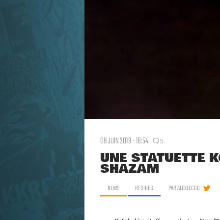
09 JUIN 2013 - 16:54
5
UNE STATUETTE 
SHAZAM
NEWS
RESINES
PAR
ALEXLECOQ