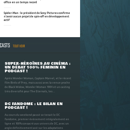
office en un temps record
Spider-Man : le président de Sony Pictures confirme
n'avoir aucun projet de spin-off en développement
actif
DCASTS
TOUT VOIR
SUPER-HÉROÏNES AU CINÉMA :
UN DÉBAT 100% FÉMININ EN
PODCAST !
Après Wonder Woman, Captain Marvel, et le récent
film Birds of Prey, mais aussi avec la venue proche
de Black Widow, Wonder Woman 1984 et un casting
très diversifié pour The Eternals, les ...
DC FANDOME : LE BILAN EN
PODCAST !
Au cours du weekend passé se tenait le DC
Fandome, premier évènement intégralement en
ligne et 100% consacré aux univers de DC, avec un
angle définitivement axé sur les adaptations