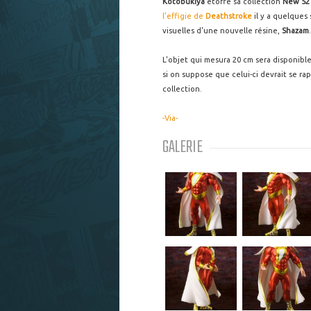
Kotobukiya
étoffe sa collection
New 52
l’effigie de
Deathstroke
il y a quelques 
visuelles d'une nouvelle résine,
Shazam
.
L'objet qui mesura 20 cm sera disponi
si on suppose que celui-ci devrait se r
collection.
-Via-
GALERIE