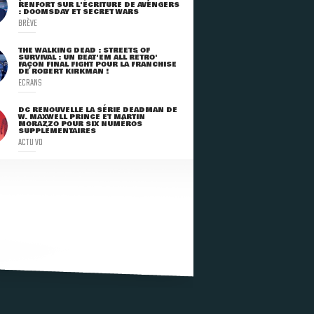
RENFORT SUR L'ÉCRITURE DE AVENGERS
: DOOMSDAY ET SECRET WARS
BRÈVE
THE WALKING DEAD : STREETS OF
SURVIVAL : UN BEAT'EM ALL RÉTRO'
FAÇON FINAL FIGHT POUR LA FRANCHISE
DE ROBERT KIRKMAN !
ECRANS
DC RENOUVELLE LA SÉRIE DEADMAN DE
W. MAXWELL PRINCE ET MARTIN
MORAZZO POUR SIX NUMÉROS
SUPPLÉMENTAIRES
ACTU VO