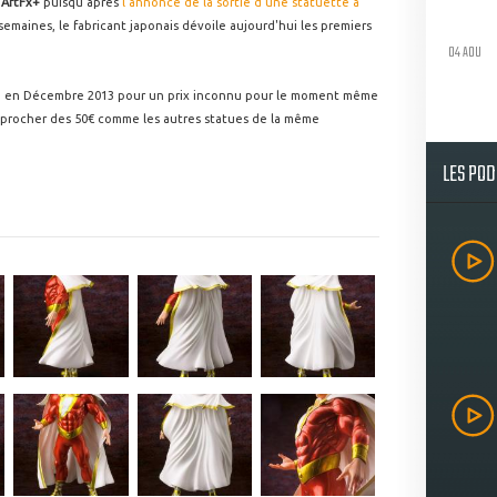
 ArtFx+
puisqu'après
l'annonce de la sortie d'une statuette à
semaines, le fabricant japonais dévoile aujourd'hui les premiers
04 AOU
ble en Décembre 2013 pour un prix inconnu pour le moment même
approcher des 50€ comme les autres statues de la même
LES PO