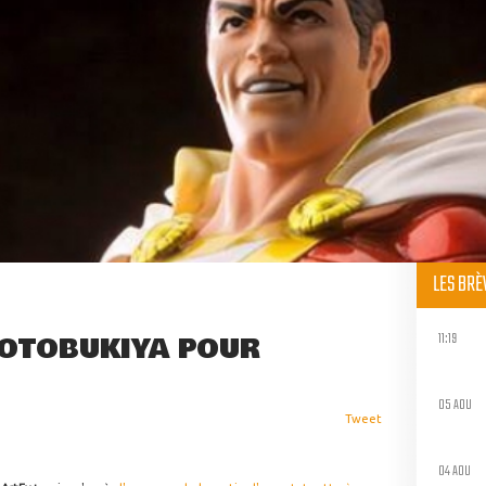
LES BR
11:19
KOTOBUKIYA POUR
05 AOU
Tweet
04 AOU