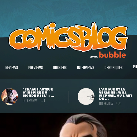
PL
REVIEWS
PREVIEWS
DOSSIERS
INTERVIEWS
CHRONIQUES
"CHAQUE AUTEUR
L'AMOUR ET LA
S'INSPIRE DU
VERMINE : WILL
MONDE RÉEL" : ...
MCPHAIL, OU L'ART
DE ...
INTERVIEW
1
INTERVIEW
1