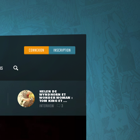
CONNEXION
INSCRIPTION
US
HELEN DE
WYNDHORN ET
WONDER WOMAN :
TOM KING ET ...
INTERVIEW
3