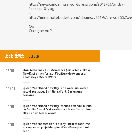
http://newskandal.files.wordpress.com/2012/03/lyndsy-
fonseca-01.jpg
+
http://img.photobucket.com/albums/v113/Werewolf33/Ave
?
Oo
On signe ou ?
LES BRÈVES
TOUT VOIR
06 AOU
Chris McKenna et Erik Sommers (Spider-Man : Brand
New Day) en renfort sur l'écriture de Avengers :
Doomsday et Secret Wars
05 AOU
Spider-Man : Brand New Day : en France, un succès
record aussi avec 3 millions d'entrées en une
semaine
04 AOU
Spider-Man : Brand New Day : comme attendu, le film
de Destin Daniel Cretton dépasse le milliard au box-
office en un temps record
04 AOU
Spider-Man : le président de Sony Pictures confirme
n'avoir aucun projet de spin-off en développement
actif