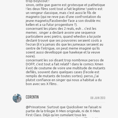
trop boyscout !
sinon, cette gue guerre est grotesque et pathetique
! les deux films sont tout a fait legitime ! pietro est
un vengeur classique, mais c'est aussi le fils de
magneto (qui ne reve pas d'une confrontation du
jeune magneto/fassbender face a son double mc
kellen et a sa futur progeniture ?).
concernant les plans des 2 reals, euh .. c'est les
memes . singer a declaré avoire une sequence
particuliere avec pietro, quand whedon a lui juste
declaré trouvé que ses pouvoires seraient cools a
l'ecran (il n'a jamais dis que les jumeaux seraient au
centre de l'intrigue, on peut meme imaginé qu'ils
soient aussi develloppé que hawkeye et la veuve
noire).
concernant les soi disant trop nombreux persos de
DOFP, c'est tout a fait relatif ! dans le comics Xmen
il est de coutume de voire une multitude de mutants
defilés, souvent dans quelques cases (l'ecole est
remplis de mutants de toutes sortes). perso, j'ai
plutot confiance en singer qui nous a habitué a du
bon avec ses X films .
CORENTIN
08 JUIN 2013
@Princetone: Surtout que Quicksilver ne faisait ni
partie de la trilogie X-Men originale, ni de X-Men
First Class. Déjà qu'en cumulant tous les