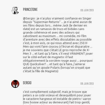
PRINCETONE
09 JUIN 2013
@Sergio : je n'ai plus vraiment confiance en Singer
depuis "Superman Returns" ... je n'ai aimé aucun de
ses films depuis lors... même Jack (le dernier en
date) est un ramassis de trucs et bidules sans
grande cohérence et avec des acteurs qui
cabotinent au maximum ... mi-comédie, mi-film
d'aventure avec des effets discutables au possible
c'est, à mon avis, ce qui nous attend avec 250 X-
Men qui vont faire coucou à l'écran et disparaitre ...
je me souviens que c'était LE gros reproche de X-
Men 3 ... et tant qu'à faire, s'il veut VRAIMENT jouer
sur le côté enfant de magneto: il faut
obligatoirement la sorcière rouge aussi ... pourquoi
QUE Quicksilver? ... et tant qu'à faire, j'aimerai
autant qu'on ajoute Polaris (lorsqu'on croyait que
c'était la fille de Magneto)
SERGIO
08 JUIN 2013
c'est compltement subjectif, mais je trouve que
peters a ce coté vicieux et desequilibré pour jouer
le caractere hargneux et instable de pietro ! aaron
(tres bonne acteur au demeurant) fait trop gentil,