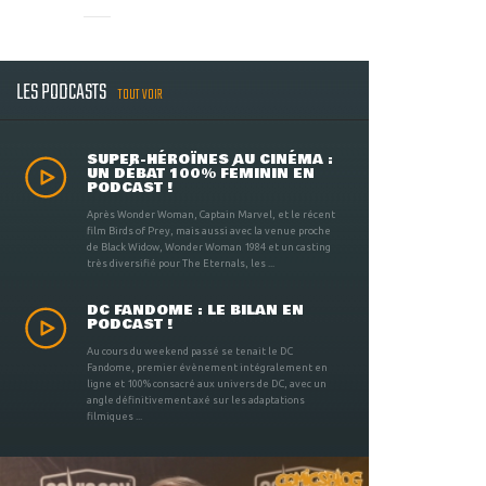
LES PODCASTS
TOUT VOIR
SUPER-HÉROÏNES AU CINÉMA :
UN DÉBAT 100% FÉMININ EN
PODCAST !
Après Wonder Woman, Captain Marvel, et le récent
film Birds of Prey, mais aussi avec la venue proche
de Black Widow, Wonder Woman 1984 et un casting
très diversifié pour The Eternals, les ...
DC FANDOME : LE BILAN EN
PODCAST !
Au cours du weekend passé se tenait le DC
Fandome, premier évènement intégralement en
ligne et 100% consacré aux univers de DC, avec un
angle définitivement axé sur les adaptations
filmiques ...