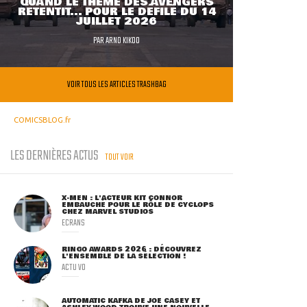
QUAND LE THÈME DES AVENGERS
RETENTIT... POUR LE DÉFILÉ DU 14
JUILLET 2026
PAR
ARNO KIKOO
VOIR TOUS LES ARTICLES TRASHBAG
COMICSBLOG.fr
LES DERNIÈRES ACTUS
TOUT VOIR
X-MEN : L'ACTEUR KIT CONNOR
EMBAUCHÉ POUR LE RÔLE DE CYCLOPS
CHEZ MARVEL STUDIOS
ECRANS
RINGO AWARDS 2026 : DÉCOUVREZ
L'ENSEMBLE DE LA SÉLECTION !
ACTU VO
AUTOMATIC KAFKA DE JOE CASEY ET