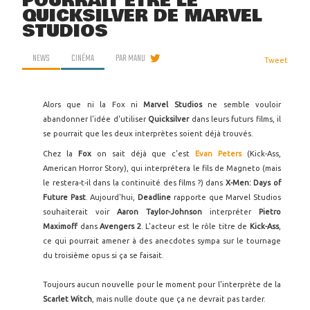
POURRAIT ÊTRE LE
QUICKSILVER DE MARVEL
STUDIOS
NEWS
CINÉMA
PAR
MANU
Tweet
Alors que ni la Fox ni
Marvel Studios
ne semble vouloir
abandonner l'idée d'utiliser
Quicksilver
dans leurs futurs films, il
se pourrait que les deux interprètes soient déjà trouvés.
Chez la
Fox
on sait déjà que c'est
Evan Peters
(Kick-Ass,
American Horror Story), qui interprétera le fils de Magneto (mais
le restera-t-il dans la continuité des films ?) dans
X-Men: Days of
Future Past
. Aujourd'hui,
Deadline
rapporte que Marvel Studios
souhaiterait voir
Aaron Taylor-Johnson
interpréter
Pietro
Maximoff
dans
Avengers 2
. L'acteur est le rôle titre de
Kick-Ass
,
ce qui pourrait amener à des anecdotes sympa sur le tournage
du troisième opus si ça se faisait.
Toujours aucun nouvelle pour le moment pour l'interprète de la
Scarlet Witch
, mais nulle doute que ça ne devrait pas tarder.