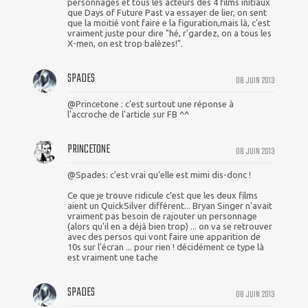
personnages et tous les acteurs des 4 films initiaux
que Days of Future Past va essayer de lier, on sent
que la moitié vont faire e la figuration,mais là, c'est
vraiment juste pour dire "hé, r'gardez, on a tous les
X-men, on est trop balèzes!".
SPADES
08 JUIN 2013
@Princetone : c'est surtout une réponse à
l'accroche de l'article sur FB ^^
PRINCETONE
08 JUIN 2013
@Spades: c'est vrai qu'elle est mimi dis-donc !
Ce que je trouve ridicule c'est que les deux films
aient un QuickSilver différent... Bryan Singer n'avait
vraiment pas besoin de rajouter un personnage
(alors qu'il en a déjà bien trop) ... on va se retrouver
avec des persos qui vont faire une apparition de
10s sur l'écran ... pour rien ! décidément ce type là
est vraiment une tache
SPADES
08 JUIN 2013