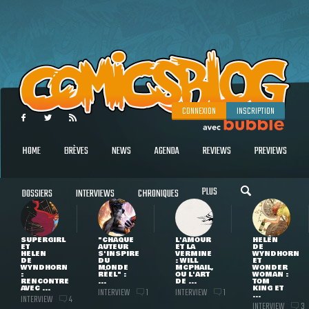
CONNEXION
INSCRIPTION
HOME
BRÈVES
NEWS
AGENDA
REVIEWS
PREVIEWS
PLUS
DOSSIERS
INTERVIEWS
CHRONIQUES
SUPERGIRL
"CHAQUE
L'AMOUR
HELEN
ET
AUTEUR
ET LA
DE
HELEN
S'INSPIRE
VERMINE
WYNDHORN
DE
DU
: WILL
ET
WYNDHORN
MONDE
MCPHAIL,
WONDER
:
RÉEL" :
OU L'ART
WOMAN :
RENCONTRE
...
DE ...
TOM
AVEC ...
KING ET
INTERVIEW
INTERVIEW
1
1
...
INTERVIEW
4
INTERVIEW
3