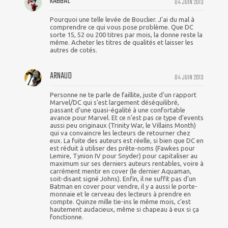
KABBAL
04 JUIN 2013
Pourquoi une telle levée de Bouclier. J'ai du mal à
comprendre ce qui vous pose problème. Que DC
sorte 15, 52 ou 200 titres par mois, la donne reste la
même. Acheter les titres de qualités et laisser les
autres de cotés.
ARNAUD
04 JUIN 2013
Personne ne te parle de faillite, juste d'un rapport
Marvel/DC qui s'est largement déséquilibré,
passant d'une quasi-égalité à une confortable
avance pour Marvel. Et ce n'est pas ce type d'events
aussi peu originaux (Trinity War, le Villains Month)
qui va convaincre les lecteurs de retourner chez
eux. La fuite des auteurs est réelle, si bien que DC en
est réduit à utiliser des prête-noms (Fawkes pour
Lemire, Tynion IV pour Snyder) pour capitaliser au
maximum sur ses derniers auteurs rentables, voire à
carrément mentir en cover (le dernier Aquaman,
soit-disant signé Johns). Enfin, il ne suffit pas d'un
Batman en cover pour vendre, il y a aussi le porte-
monnaie et le cerveau des lecteurs à prendre en
compte. Quinze mille tie-ins le même mois, c'est
hautement audacieux, même si chapeau à eux si ça
fonctionne.