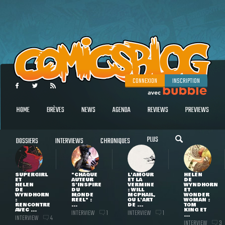
CONNEXION
INSCRIPTION
HOME
BRÈVES
NEWS
AGENDA
REVIEWS
PREVIEWS
PLUS
DOSSIERS
INTERVIEWS
CHRONIQUES
SUPERGIRL
"CHAQUE
L'AMOUR
HELEN
ET
AUTEUR
ET LA
DE
HELEN
S'INSPIRE
VERMINE
WYNDHORN
DE
DU
: WILL
ET
WYNDHORN
MONDE
MCPHAIL,
WONDER
:
RÉEL" :
OU L'ART
WOMAN :
RENCONTRE
...
DE ...
TOM
AVEC ...
KING ET
INTERVIEW
INTERVIEW
1
1
...
INTERVIEW
4
INTERVIEW
3