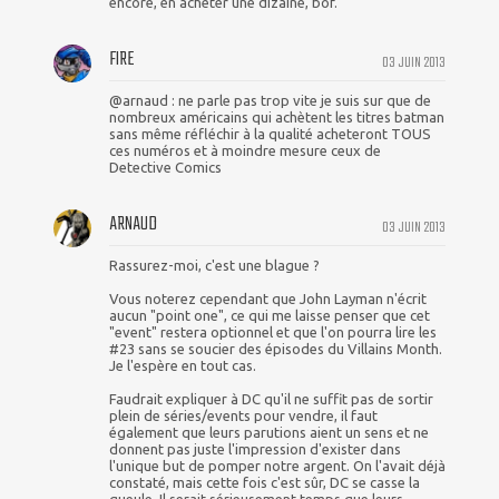
encore, en acheter une dizaine, bof.
FIRE
03 JUIN 2013
@arnaud : ne parle pas trop vite je suis sur que de
nombreux américains qui achètent les titres batman
sans même réfléchir à la qualité acheteront TOUS
ces numéros et à moindre mesure ceux de
Detective Comics
ARNAUD
03 JUIN 2013
Rassurez-moi, c'est une blague ?
Vous noterez cependant que John Layman n'écrit
aucun "point one", ce qui me laisse penser que cet
"event" restera optionnel et que l'on pourra lire les
#23 sans se soucier des épisodes du Villains Month.
Je l'espère en tout cas.
Faudrait expliquer à DC qu'il ne suffit pas de sortir
plein de séries/events pour vendre, il faut
également que leurs parutions aient un sens et ne
donnent pas juste l'impression d'exister dans
l'unique but de pomper notre argent. On l'avait déjà
constaté, mais cette fois c'est sûr, DC se casse la