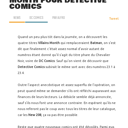
MONTH POUR DETECTIVE
COMICS
NEWS
DC COMICS
PAR
ALFRO
Tweet
Quand un peu plus tôt dans la journée, on a découvert les
quatre titres
Villains Month
qui remplaceraient
Batman
, on s'est
dit que finalement c'était assez normal d'avoir autant de
numéros étant donné qu'il s'agit du titre phare du Chevalier
Noir, voire de
DC Comics
. Sauf qu'on vient de découvrir que
Detective Comics
subirait le même sort avec des numéros 23.1 à
23.4.
Outre l'aspect anecdotique et assez superflu de l'opération, on
peut quand même se demander s'ils ont réfléchi auparavant aux
finances de leurs lecteurs. La débâcle semble déjà annoncée,
sauf s'ils nous font une annonce contraire. En espérant qu'ils ne
nous referont pas le coup avec tous les titres de leur catalogue,
car les
New 208
, ça va pas être possible.
Reste que quatre nouveaux comics ont été dévoilés. Parmi eux,