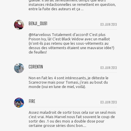
gueule. Il serait sérieusement temps que leurs
instances rédactionnelles se remettent en question,
entre la fuite des auteurs et ça ...
BENJI_DU91
03 JUIN 2013
@Marvelious Totalement d'accord! C'est plus
Poison Ivy, là! C'est Black Widow avec un maillot
(n'ont-ils pas retenu que les sous-vêtements au
dessus des vêtements étaient une mauvaise idée?)
de feuilles!
CORENTIN
03 JUIN 2013
Non en fait les 4 sont intéressants, je déteste le
Scarecrow mais pour Tomasi, j'irais au bout du
monde (oui en lune de miel, voilà).
FIRE
03 JUIN 2013
Assez maladroit de sortir tous cela sur un seul mois
c'est vrai. Mais Marvel nous fait souvent le coup de
sortir des .1 ou des mois a double dose pour
certaine grosse séries donc bon....