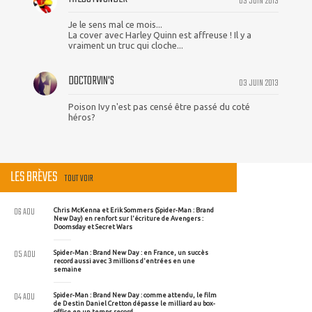
03 JUIN 2013
Je le sens mal ce mois...
La cover avec Harley Quinn est affreuse ! Il y a
vraiment un truc qui cloche...
DOCTORVIN'S
03 JUIN 2013
Poison Ivy n'est pas censé être passé du coté
héros?
LES BRÈVES
TOUT VOIR
06 AOU
Chris McKenna et Erik Sommers (Spider-Man : Brand
New Day) en renfort sur l'écriture de Avengers :
Doomsday et Secret Wars
05 AOU
Spider-Man : Brand New Day : en France, un succès
record aussi avec 3 millions d'entrées en une
semaine
04 AOU
Spider-Man : Brand New Day : comme attendu, le film
de Destin Daniel Cretton dépasse le milliard au box-
office en un temps record