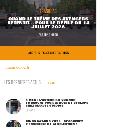
TRASHBAG
QUAND LE THÈME DES AVENGERS
RETENTIT... POUR LE DÉFILÉ DU 14
JUILLET 2026
PAR
ARNO KIKOO
VOIR TOUS LES ARTICLES TRASHBAG
COMICSBLOG.fr
LES DERNIÈRES ACTUS
TOUT VOIR
X-MEN : L'ACTEUR KIT CONNOR
EMBAUCHÉ POUR LE RÔLE DE CYCLOPS
CHEZ MARVEL STUDIOS
ECRANS
RINGO AWARDS 2026 : DÉCOUVREZ
L'ENSEMBLE DE LA SÉLECTION !