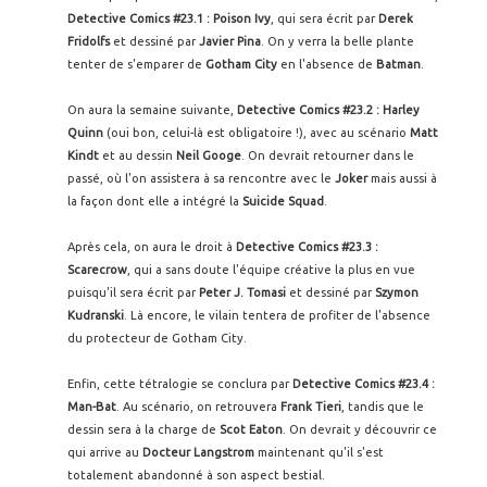
Detective Comics #23.1 : Poison Ivy
, qui sera écrit par
Derek
Fridolfs
et dessiné par
Javier Pina
. On y verra la belle plante
tenter de s'emparer de
Gotham City
en l'absence de
Batman
.
On aura la semaine suivante,
Detective Comics #23.2 : Harley
Quinn
(oui bon, celui-là est obligatoire !), avec au scénario
Matt
Kindt
et au dessin
Neil Googe
. On devrait retourner dans le
passé, où l'on assistera à sa rencontre avec le
Joker
mais aussi à
la façon dont elle a intégré la
Suicide Squad
.
Après cela, on aura le droit à
Detective Comics #23.3 :
Scarecrow
, qui a sans doute l'équipe créative la plus en vue
puisqu'il sera écrit par
Peter J. Tomasi
et dessiné par
Szymon
Kudranski
. Là encore, le vilain tentera de profiter de l'absence
du protecteur de Gotham City.
Enfin, cette tétralogie se conclura par
Detective Comics #23.4 :
Man-Bat
. Au scénario, on retrouvera
Frank Tieri
, tandis que le
dessin sera à la charge de
Scot Eaton
. On devrait y découvrir ce
qui arrive au
Docteur Langstrom
maintenant qu'il s'est
totalement abandonné à son aspect bestial.