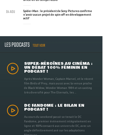
04 AOU
Spider-Man : le président de Sony Pictures confirme
n'avoir aucun projet de spin-off en développement
actif
LES PODCASTS
TOUT VOIR
SUPER-HÉROÏNES AU CINÉMA :
UN DÉBAT 100% FÉMININ EN
PODCAST !
Après Wonder Woman, Captain Marvel, et le récent
film Birds of Prey, mais aussi avec la venue proche
de Black Widow, Wonder Woman 1984 et un casting
très diversifié pour The Eternals, les ...
DC FANDOME : LE BILAN EN
PODCAST !
Au cours du weekend passé se tenait le DC
Fandome, premier évènement intégralement en
ligne et 100% consacré aux univers de DC, avec un
angle définitivement axé sur les adaptations
filmiques ...