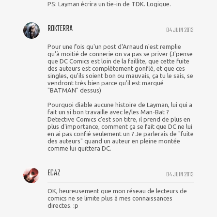
PS: Layman écrira un tie-in de TDK. Logique.
ROKTERRA
04 JUIN 2013
Pour une fois qu'un post d'Arnaud n'est remplie
qu'à moitié de connerie on va pas se priver (J'pense
que DC Comics est loin de la faillite, que cette fuite
des auteurs est complètement gonflé, et que ces
singles, qu'ils soient bon ou mauvais, ça tu le sais, se
vendront très bien parce qu'il est marqué
"BATMAN" dessus)
Pourquoi diable aucune histoire de Layman, lui qui a
fait un si bon travaille avec le/les Man-Bat ?
Detective Comics c'est son titre, il prend de plus en
plus d'importance, comment ça se fait que DC ne lui
en ai pas confié seulement un ? Je parlerais de "fuite
des auteurs" quand un auteur en pleine montée
comme lui quittera DC.
ECAZ
04 JUIN 2013
OK, heureusement que mon réseau de lecteurs de
comics ne se limite plus à mes connaissances
directes. :p