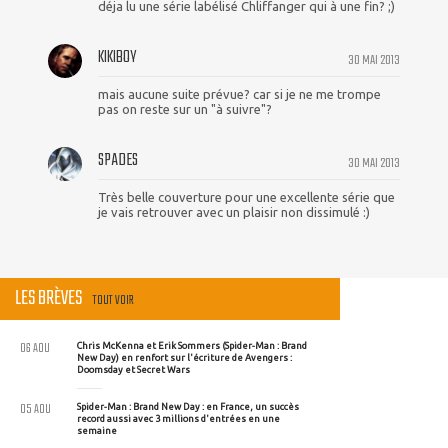
déja lu une série labélisé Chliffanger qui à une fin? ;)
KIKIBOY
30 MAI 2013
mais aucune suite prévue? car si je ne me trompe
pas on reste sur un "à suivre"?
SPADES
30 MAI 2013
Très belle couverture pour une excellente série que
je vais retrouver avec un plaisir non dissimulé :)
LES BRÈVES
TOUT VOIR
06 AOU
Chris McKenna et Erik Sommers (Spider-Man : Brand
New Day) en renfort sur l'écriture de Avengers :
Doomsday et Secret Wars
05 AOU
Spider-Man : Brand New Day : en France, un succès
record aussi avec 3 millions d'entrées en une
semaine