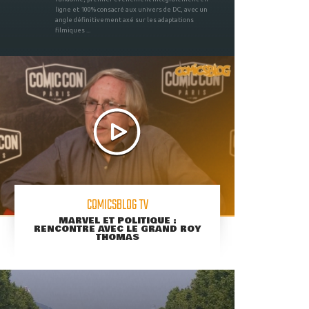
ligne et 100% consacré aux univers de DC, avec un
angle définitivement axé sur les adaptations
filmiques ...
COMICSBLOG TV
MARVEL ET POLITIQUE :
RENCONTRE AVEC LE GRAND ROY
THOMAS