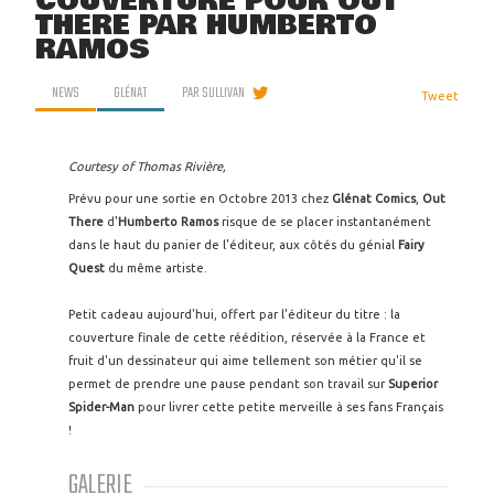
COUVERTURE POUR OUT
THERE PAR HUMBERTO
RAMOS
NEWS
GLÉNAT
PAR
SULLIVAN
Tweet
Courtesy of Thomas Rivière,
Prévu pour une sortie en Octobre 2013 chez
Glénat Comics
,
Out
There
d'
Humberto Ramos
risque de se placer instantanément
dans le haut du panier de l'éditeur, aux côtés du génial
Fairy
Quest
du même artiste.
Petit cadeau aujourd'hui, offert par l'éditeur du titre : la
couverture finale de cette réédition, réservée à la France et
fruit d'un dessinateur qui aime tellement son métier qu'il se
permet de prendre une pause pendant son travail sur
Superior
Spider-Man
pour livrer cette petite merveille à ses fans Français
!
GALERIE