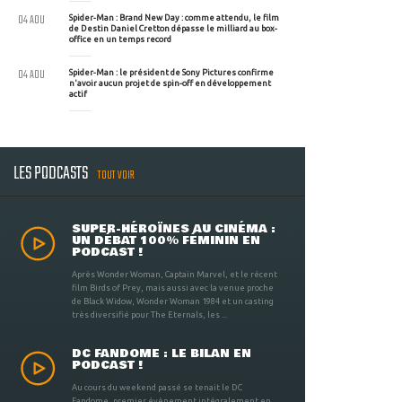
04 AOU
Spider-Man : Brand New Day : comme attendu, le film
de Destin Daniel Cretton dépasse le milliard au box-
office en un temps record
04 AOU
Spider-Man : le président de Sony Pictures confirme
n'avoir aucun projet de spin-off en développement
actif
LES PODCASTS
TOUT VOIR
SUPER-HÉROÏNES AU CINÉMA :
UN DÉBAT 100% FÉMININ EN
PODCAST !
Après Wonder Woman, Captain Marvel, et le récent
film Birds of Prey, mais aussi avec la venue proche
de Black Widow, Wonder Woman 1984 et un casting
très diversifié pour The Eternals, les ...
DC FANDOME : LE BILAN EN
PODCAST !
Au cours du weekend passé se tenait le DC
Fandome, premier évènement intégralement en