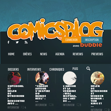
CONNEXION
INSCRIPTION
HOME
BRÈVES
NEWS
AGENDA
REVIEWS
PREVIEWS
PLUS
DOSSIERS
INTERVIEWS
CHRONIQUES
SUPERGIRL
"CHAQUE
L'AMOUR
HELEN
ET
AUTEUR
ET LA
DE
HELEN
S'INSPIRE
VERMINE
WYNDHORN
DE
DU
: WILL
ET
WYNDHORN
MONDE
MCPHAIL,
WONDER
:
RÉEL" :
OU L'ART
WOMAN :
RENCONTRE
...
DE ...
TOM
AVEC ...
KING ET
INTERVIEW
INTERVIEW
1
1
...
INTERVIEW
4
INTERVIEW
3