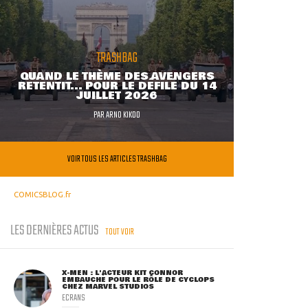
TRASHBAG
QUAND LE THÈME DES AVENGERS
RETENTIT... POUR LE DÉFILÉ DU 14
JUILLET 2026
PAR
ARNO KIKOO
VOIR TOUS LES ARTICLES TRASHBAG
COMICSBLOG.fr
LES DERNIÈRES ACTUS
TOUT VOIR
X-MEN : L'ACTEUR KIT CONNOR
EMBAUCHÉ POUR LE RÔLE DE CYCLOPS
CHEZ MARVEL STUDIOS
ECRANS